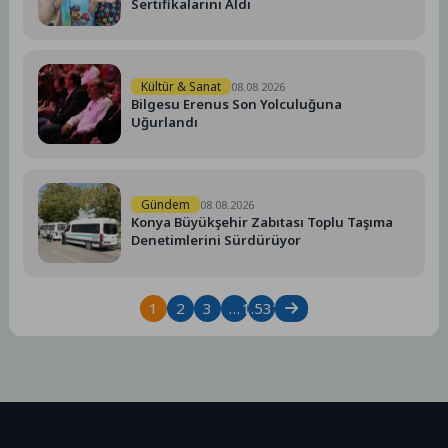
Sertifikalarını Aldı
Kültür & Sanat
08.08.2026
Bilgesu Erenus Son Yolculuğuna
Uğurlandı
Gündem
08.08.2026
Konya Büyükşehir Zabıtası Toplu Taşıma
Denetimlerini Sürdürüyor
1
2
3
…
1.531