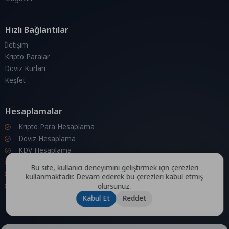
Hızlı Bağlantılar
İletişim
Kripto Paralar
Döviz Kurları
Keşfet
Hesaplamalar
Kripto Para Hesaplama
Döviz Hesaplama
KDV Hesaplama
İndirim Hesaplama
Bu site, kullanıcı deneyimini geliştirmek için çerezleri
Zam Hesaplama
kullanmaktadır. Devam ederek bu çerezleri kabul etmiş
Bileşik Hesaplama
olursunuz.
Kabul Et
Reddet