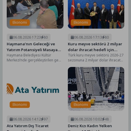
Ekonomi
Ekonomi
06.08.2026 17:23
80
06.08.2026 17:13
80
Haymana’nın Geleceği ve
Kuru meyve sektörü 2 milyar
Yatırım Potansiyeli Masaya
dolar ihracat hedefi için
Haymana Belediyesi Kültür
Türk kuru meyve sektörü 2026-27
Yatırıldı
Ankara’dan destek istedi
Merkezi’nde gerçekleştirilen geniş
sezonuna 2 milyar dolar ihracat
katılımlı istişare toplantısında;
hedefiyle girdi. Kuru meyve
ilçede yapımı devam eden
sektörü...
projeler ile...
Ekonomi
Ekonomi
06.08.2026 14:12
97
06.08.2026 10:02
48
Ata Yatırım Dış Ticaret
Deniz Kızı Kadın Yelken