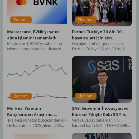
Ekonomi
Ekonomi
Mastercard, BVNK’yi satın
Forbes Türkiye 30 Altı 30
alma işlemini tamamladı
başvuruları için son
Mastercard, BVNK’yi satın alma
Geçtiğimiz yıl ilki gerçekleşen
dönemece girildi!
işlemini tamamladığını duyurdu.
Forbes Türkiye 30 Altı 30 ödül
Satın almayla birlikte Mastercard,
töreninin hemen ardından açılan
itibari para birimleri ile...
2026...
Ekonomi
Ekonomi
Merkezi Yönetim
SAS, Güvenilir İnovasyon ve
Bütçesinden Araştırma
Küresel Etkiyle Dolu 50 Yılı
Merkezi yönetim bütçesinden Ar-
Veri ve yapay zekâ alanının
Geliştirme Faaliyetleri İçin
Geride Bırakıyor
Ge harcaması 2025 yılında 253
küresel lideri SAS, "THE POWER
Ayrılan Ödenek ve
milyar 544 milyon TL
TO KNOW®" (Bilmenin Gücü)
Harcamalar, 2026
oldu Merkezi yönetim bütçesi...
vizyonuyla...