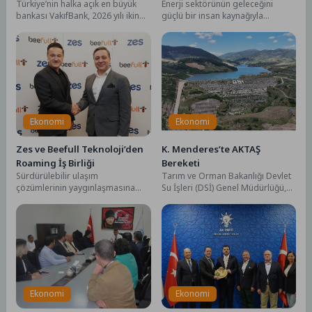
Türkiye’nin halka açık en büyük
Enerji sektörünün geleceğini
5,8 trilyon TL’yi aştı
Yetenekleri Arıyor
bankası VakıfBank, 2026 yılı ikinci
güçlü bir insan kaynağıyla
çeyrek finansal sonuçlarını
şekillendirmeyi stratejik
açıkladı. Güçlü...
öncelikleri arasında gören YEDAŞ,
genç yetenekleri...
Ekonomi
Ekonomi
Zes ve Beefull Teknoloji’den
K. Menderes’te AKTAŞ
Roaming İş Birliği
Bereketi
Sürdürülebilir ulaşım
Tarım ve Orman Bakanlığı Devlet
çözümlerinin yaygınlaşmasına
Su İşleri (DSİ) Genel Müdürlüğü,
katkı sunmayı hedefleyen bu iş
tarımda modern sulamayı
birliği kapsamında kullanıcılar,
yaygınlaştırmak, toplulaştırma...
tercih ettikleri mobil...
Ekonomi
Ekonomi