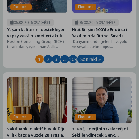
Ekonomi
Ekonomi
06.08.2026 09:13
31
06.08.2026 09:13
32
Yaşam kalitesini destekleyen
Hitit Bilişim 500’de Endüstri
yapay zekâ hizmetleri akıllı
Yazılımında Birinci Sırada
Boston Consulting Group (BCG)
Dünyanın önde gelen havayolu
kentler için finansman ve
tarafından yayımlanan Akıllı
ve seyahat teknolojisi
altyapı kadar önemli
Şehirler Endeksi 2026: Yapay Zekâ
şirketlerinden Hitit, Türkiye'nin En
Kent Yaşamını Nasıl...
İyi 500 Bilişim Şirketi...
1
2
3
…
109
Sonraki »
Ekonomi
Ekonomi
VakıfBank’ın aktif büyüklüğü
YEDAŞ, Enerjinin Geleceğini
yıllık bazda yüzde 28 artışla
Şekillendirecek Genç