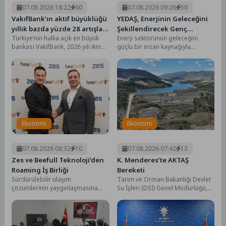
07.08.2026 18:22
60
07.08.2026 09:26
50
VakıfBank’ın aktif büyüklüğü
YEDAŞ, Enerjinin Geleceğini
yıllık bazda yüzde 28 artışla
Şekillendirecek Genç
Türkiye’nin halka açık en büyük
Enerji sektörünün geleceğini
5,8 trilyon TL’yi aştı
Yetenekleri Arıyor
bankası VakıfBank, 2026 yılı ikinci
güçlü bir insan kaynağıyla
çeyrek finansal sonuçlarını
şekillendirmeyi stratejik
açıkladı. Güçlü...
öncelikleri arasında gören YEDAŞ,
genç yetenekleri...
Ekonomi
Ekonomi
07.08.2026 08:32
10
07.08.2026 07:42
13
Zes ve Beefull Teknoloji’den
K. Menderes’te AKTAŞ
Roaming İş Birliği
Bereketi
Sürdürülebilir ulaşım
Tarım ve Orman Bakanlığı Devlet
çözümlerinin yaygınlaşmasına
Su İşleri (DSİ) Genel Müdürlüğü,
katkı sunmayı hedefleyen bu iş
tarımda modern sulamayı
birliği kapsamında kullanıcılar,
yaygınlaştırmak, toplulaştırma...
tercih ettikleri mobil...