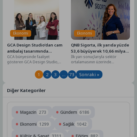
Ekonomi
Ekonomi
GCA Design Studio’dan cam
QNB Sigorta, ilk yarıda yüzde
ambalaj tasarımında
53,6 büyüyerek 10,66 milyar
GCA bünyesinde faaliyet
İlk yarı sonuçlarıyla sektör
bütüncül yaklaşım
TL prim üretimine ulaştı
gösteren GCA Design Studio,
ortalamasının üzerinde
trend araştırmaları ve tüketici
büyümesini sürdüren QNB
içgörülerinden tasarım,
Sigorta; Sağlık branşında 707,1
1
2
3
…
73
Sonraki »
mühendislik ve...
milyon TL...
Diğer Kategoriler
Magazin
273
Gündem
6186
Ekonomi
1299
Sağlık
1042
Kültür & Sanat
3311
Eğitim
882