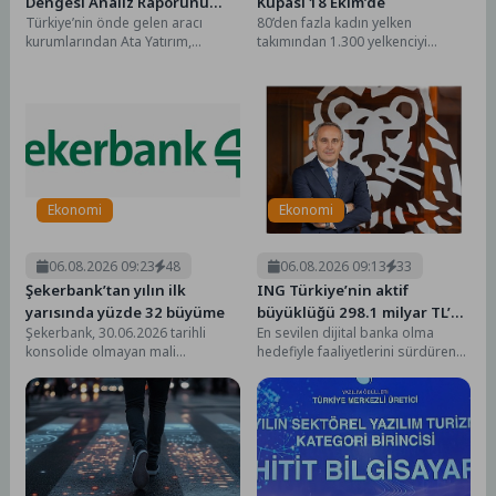
Dengesi Analiz Raporunu
Kupası 18 Ekim’de
Türkiye’nin önde gelen aracı
80’den fazla kadın yelken
Yayımladı
kurumlarından Ata Yatırım,
takımından 1.300 yelkenciyi
düzenli olarak yayımladığı
ağırlayan; Türkiye’nin ilk ve tek
araştırma raporları ve analizlerle
kadın yelken yarışı...
Türkiye...
Ekonomi
Ekonomi
06.08.2026 09:23
48
06.08.2026 09:13
33
Şekerbank’tan yılın ilk
ING Türkiye’nin aktif
yarısında yüzde 32 büyüme
büyüklüğü 298.1 milyar TL’ye
Şekerbank, 30.06.2026 tarihli
En sevilen dijital banka olma
ulaştı
konsolide olmayan mali
hedefiyle faaliyetlerini sürdüren
tablolarına göre 2026 yılının ilk
ING Türkiye, 2026 yılının ilk
yarısında aktif büyüklüğünü yıl...
yarısına ilişkin...