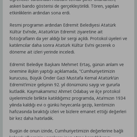
askeri bando gösterisi de gerçekleştirildi. Tören, yapılan
etkinliklerin ardından sona erdi.
Resmi programın ardından Edremit Belediyesi Atatürk
Kültür Evi’nde, Atatürk’ün Edremit ziyaretine ait
fotoğrafların da yer aldığı bir sergi açıldı. Protokol üyeleri ve
katılımcılar daha sonra Atatürk Kültür Evi’ni gezerek o
döneme ait izleri yerinde inceledi.
Edremit Belediye Başkanı Mehmet Ertaş, günün anlam ve
önemine ilişkin yaptığı açıklamada, “Cumhuriyetimizin
kurucusu, Büyük Önder Gazi Mustafa Kemal Atatürk’ün
Edremit’imize gelişinin 92. yıl dönümünü saygı ve gururla
kutladık. Kaymakamımız Ahmet Odabaş ve ilçe protokol
üyelerimizle birlikte katıldığımız programda, Ata’mızın 1934
yılında kaldığı evi o günkü heyecanla gezip, kentimizin
hafızasında bıraktığı izleri ve bizlere emanet ettiği değerleri
bir kez daha hatırladık.
Bugün de onun izinde, Cumhuriyetimizin değerlerine bağlı