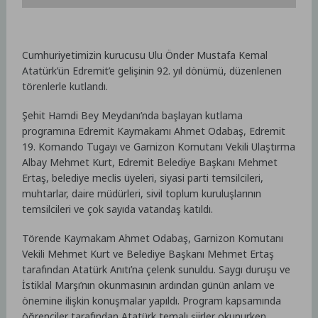
Cumhuriyetimizin kurucusu Ulu Önder Mustafa Kemal
Atatürk’ün Edremit’e gelişinin 92. yıl dönümü, düzenlenen
törenlerle kutlandı.
Şehit Hamdi Bey Meydanı’nda başlayan kutlama
programına Edremit Kaymakamı Ahmet Odabaş, Edremit
19. Komando Tugayı ve Garnizon Komutanı Vekili Ulaştırma
Albay Mehmet Kurt, Edremit Belediye Başkanı Mehmet
Ertaş, belediye meclis üyeleri, siyasi parti temsilcileri,
muhtarlar, daire müdürleri, sivil toplum kuruluşlarının
temsilcileri ve çok sayıda vatandaş katıldı.
Törende Kaymakam Ahmet Odabaş, Garnizon Komutanı
Vekili Mehmet Kurt ve Belediye Başkanı Mehmet Ertaş
tarafından Atatürk Anıtı’na çelenk sunuldu. Saygı duruşu ve
İstiklal Marşı’nın okunmasının ardından günün anlam ve
önemine ilişkin konuşmalar yapıldı. Program kapsamında
öğrenciler tarafından Atatürk temalı şiirler okunurken,