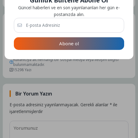
Günlük Bültene Abone Ol
Güncel haberleri ve en son yayınlananları her gün e-
postanızda alın.
Tüm Yazılar
Abone ol
Admin
Kullanıcıya ait herhangi bir sosyal medya veya iletişim bilgisi
bulunmamaktadır.
15298 Yazı
Bir Yorum Yazın
E-posta adresiniz yayınlanmayacak.
Gerekli alanlar
*
ile
işaretlenmişlerdir