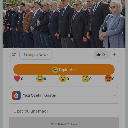
0
Tepki Ver
0
0
0
0
0
Yazı Özetini Göster
Özet bulunamadı.