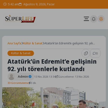
Skip
5:42 am
Ağustos 9, 2026, Pazar
to
content
Ana Sayfa
Kültür & Sanat
Atatürk’ün Edremit’e gelişinin 92. yılı
törenlerle kutlandı
Kültür & Sanat
0
Atatürk’ün Edremit’e gelişinin
92. yılı törenlerle kutlandı
Admin
13 Nis 2026 13:34
Güncelleme: 13 Nis 2026
33 Görüntüleme
3 dk.