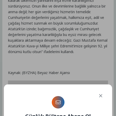
kalarak ülkemizin yarınlarını inşa etme kararlılığımızı
sürdürüyoruz. Onun ilke ve devrimlerine bağlılık yalnızca bir
anma değil; her gün verdiğimiz hizmetin temelidir.
Cumhuriyetin değerlerini yaşatmak, halkımıza eşit, adil ve
çağdaş hizmet sunmak en büyük sorumluluğumuzdur.
Atatürk’ün izinde; bağımsızlık, çağdaşlık ve Cumhuriyet
değerlerini yaşatma kararlılığıyla bu eşsiz mirası gelecek
kuşaklara aktarmaya devam edeceğiz. Gazi Mustafa Kemal
Atatürk’ün Kuva-yi Milliye şehri Edremit’imize gelişinin 92. yıl
dönümü kutlu olsun” ifadelerini kullandı.
Kaynak: (BYZHA) Beyaz Haber Ajansı
Etiketler :
Bu yazıya ait etiket bulunamadı.