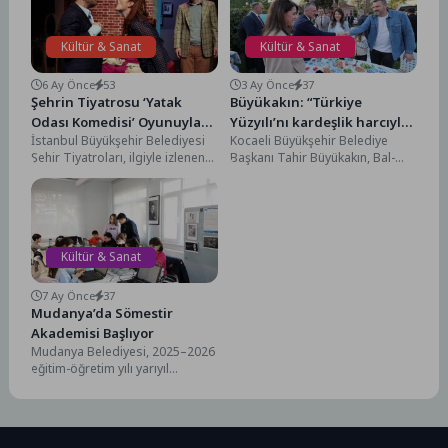
Kültür & Sanat
Kültür & Sanat
6 Ay Önce
53
3 Ay Önce
37
Şehrin Tiyatrosu ‘Yatak
Büyükakın: “Türkiye
Odası Komedisi’ Oyunuyla
Yüzyılı’nı kardeşlik harcıyla
İstanbul Büyükşehir Belediyesi
Kocaeli Büyükşehir Belediye
Küçükçekmece’de
inşa edeceğiz”
Şehir Tiyatroları, ilgiyle izlenen
Başkanı Tahir Büyükakın, Bal-
komedilerinden “Yatak Odası
Türk Derneği ile birlikte
Komedisi” oyunuyla
düzenlenen 10. Uluslararası
Küçükçekmece seyircisiyle
Hıdırellez Bayramı’na...
buluşuyor.Alan...
Kültür & Sanat
7 Ay Önce
37
Mudanya’da Sömestir
Akademisi Başlıyor
Mudanya Belediyesi, 2025–2026
eğitim-öğretim yılı yarıyıl
tatilinde çocuklara hem eğlenceli
hem de öğretici bir program...