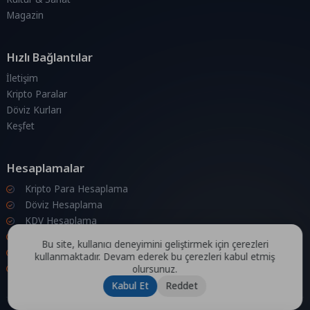
Magazin
Hızlı Bağlantılar
İletişim
Kripto Paralar
Döviz Kurları
Keşfet
Hesaplamalar
Kripto Para Hesaplama
Döviz Hesaplama
KDV Hesaplama
İndirim Hesaplama
Bu site, kullanıcı deneyimini geliştirmek için çerezleri
Zam Hesaplama
kullanmaktadır. Devam ederek bu çerezleri kabul etmiş
Bileşik Hesaplama
olursunuz.
Kabul Et
Reddet