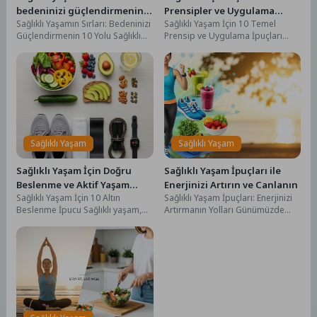
bedeninizi güçlendirmenin
Prensipler ve Uygulama
Sağlıklı Yaşamın Sırları: Bedeninizi
Sağlıklı Yaşam İçin 10 Temel
yolları
Önerileri
Güçlendirmenin 10 Yolu Sağlıklı
Prensip ve Uygulama İpuçları
yaşam, bireylerin fiziksel, zihinsel
Sağlıklı yaşam, fiziksel, zihinsel ve
ve sosyal açıdan...
duygusal...
Sağlıklı Yaşam
Sağlıklı Yaşam
Sağlıklı Yaşam İçin Doğru
Sağlıklı Yaşam İpuçları ile
Beslenme ve Aktif Yaşam
Enerjinizi Artırın ve Canlanın
Sağlıklı Yaşam İçin 10 Altın
Sağlıklı Yaşam İpuçları: Enerjinizi
İpuçları
Beslenme İpucu Sağlıklı yaşam,
Artırmanın Yolları Günümüzde
bireylerin fiziksel, zihinsel ve
sağlıklı yaşam, hem fiziksel hem
duygusal sağlığını...
de zihinsel sağlığımızı...