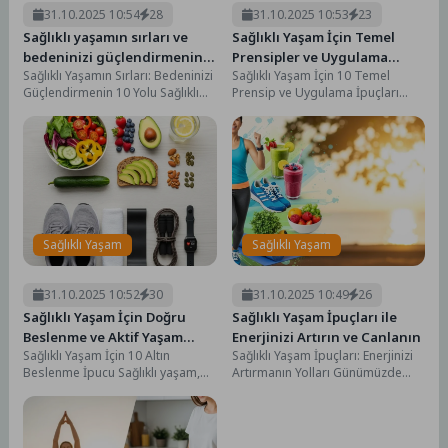
31.10.2025 10:54
28
31.10.2025 10:53
23
Sağlıklı yaşamın sırları ve
Sağlıklı Yaşam İçin Temel
bedeninizi güçlendirmenin
Prensipler ve Uygulama
Sağlıklı Yaşamın Sırları: Bedeninizi
Sağlıklı Yaşam İçin 10 Temel
yolları
Önerileri
Güçlendirmenin 10 Yolu Sağlıklı
Prensip ve Uygulama İpuçları
yaşam, bireylerin fiziksel, zihinsel
Sağlıklı yaşam, fiziksel, zihinsel ve
ve sosyal açıdan...
duygusal...
Sağlıklı Yaşam
Sağlıklı Yaşam
31.10.2025 10:52
30
31.10.2025 10:49
26
Sağlıklı Yaşam İçin Doğru
Sağlıklı Yaşam İpuçları ile
Beslenme ve Aktif Yaşam
Enerjinizi Artırın ve Canlanın
Sağlıklı Yaşam İçin 10 Altın
Sağlıklı Yaşam İpuçları: Enerjinizi
İpuçları
Beslenme İpucu Sağlıklı yaşam,
Artırmanın Yolları Günümüzde
bireylerin fiziksel, zihinsel ve
sağlıklı yaşam, hem fiziksel hem
duygusal sağlığını...
de zihinsel sağlığımızı...