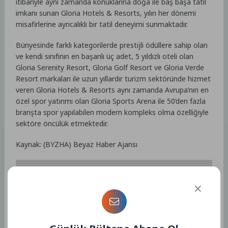
itibariyle aynı zamanda konuklarına doğa ile baş başa tatil
imkanı sunan Gloria Hotels & Resorts, yılın her dönemi
misafirlerine ayrıcalıklı bir tatil deneyimi sunmaktadır.
Bünyesinde farklı kategorilerde prestijli ödüllere sahip olan
ve kendi sınıfının en başarılı üç adet, 5 yıldızlı oteli olan
Gloria Serenity Resort, Gloria Golf Resort ve Gloria Verde
Resort markaları ile uzun yıllardır turizm sektöründe hizmet
veren Gloria Hotels & Resorts aynı zamanda Avrupa’nın en
özel spor yatırımı olan Gloria Sports Arena ile 50’den fazla
branşta spor yapılabilen modern kompleks olma özelliğiyle
sektöre öncülük etmektedir.
Kaynak: (BYZHA) Beyaz Haber Ajansı
Etiketler :
Bu yazıya ait etiket bulunamadı.