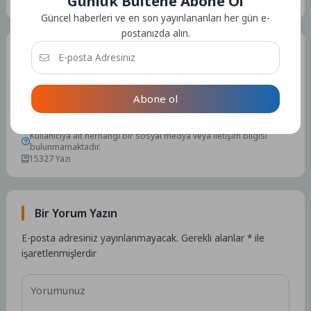
Günlük Bültene Abone Ol
Güncel haberleri ve en son yayınlananları her gün e-
postanızda alın.
Tüm Yazılar
Abone ol
Admin
Kullanıcıya ait herhangi bir sosyal medya veya iletişim bilgisi
bulunmamaktadır.
15327 Yazı
Bir Yorum Yazın
E-posta adresiniz yayınlanmayacak.
Gerekli alanlar
*
ile
işaretlenmişlerdir