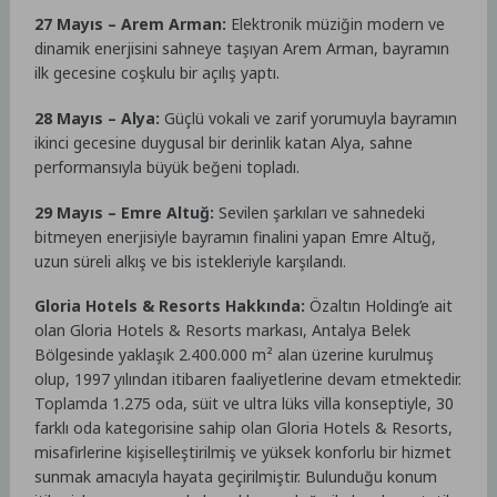
27 Mayıs – Arem Arman:
Elektronik müziğin modern ve
dinamik enerjisini sahneye taşıyan Arem Arman, bayramın
ilk gecesine coşkulu bir açılış yaptı.
28 Mayıs – Alya:
Güçlü vokali ve zarif yorumuyla bayramın
ikinci gecesine duygusal bir derinlik katan Alya, sahne
performansıyla büyük beğeni topladı.
29 Mayıs – Emre Altuğ:
Sevilen şarkıları ve sahnedeki
bitmeyen enerjisiyle bayramın finalini yapan Emre Altuğ,
uzun süreli alkış ve bis istekleriyle karşılandı.
Gloria Hotels & Resorts Hakkında:
Özaltın Holding’e ait
olan Gloria Hotels & Resorts markası, Antalya Belek
Bölgesinde yaklaşık 2.400.000 m² alan üzerine kurulmuş
olup, 1997 yılından itibaren faaliyetlerine devam etmektedir.
Toplamda 1.275 oda, süit ve ultra lüks villa konseptiyle, 30
farklı oda kategorisine sahip olan Gloria Hotels & Resorts,
misafirlerine kişiselleştirilmiş ve yüksek konforlu bir hizmet
sunmak amacıyla hayata geçirilmiştir. Bulunduğu konum