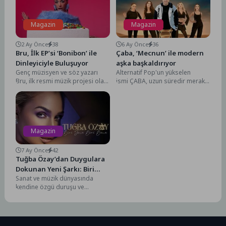
Magazin
Magazin
2 Ay Önce
38
6 Ay Önce
36
Bru, İlk EP’si ‘Bonibon’ ile
Çaba, ‘Mecnun’ ile modern
Dinleyiciyle Buluşuyor
aşka başkaldırıyor
Genç müzisyen ve söz yazarı
Alternatif Pop'un yükselen
Bru, ilk resmi müzik projesi olan
ismi ÇABA, uzun süredir merakla
“Bonibon” EP’sini dinleyicilerle
beklenen yeni
buluşturdu....
teklisi "Mecnun" ile aşk algısına
meydan okuyor. 30 Ocak...
Magazin
7 Ay Önce
42
Tuğba Özay’dan Duygulara
Dokunan Yeni Şarkı: Biri
Sanat ve müzik dünyasında
Sana Biri Bana
kendine özgü duruşu ve
yorumuyla dikkat çeken Tuğba
Özay, yeni şarkısı...