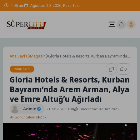
Skip
4:06 am
Ağustos 10, 2026, Pazartesi
to
content
Ana Sayfa
Magazin
Gloria Hotels & Resorts, Kurban Bayramı’nda
Arem Arman, Alya ve Emre Altuğ’u Ağırladı
Magazin
0
Gloria Hotels & Resorts, Kurban
Bayramı’nda Arem Arman, Alya
ve Emre Altuğ’u Ağırladı
Admin
02 Haz 2026 13:01
Güncelleme: 02 Haz 2026
46 Görüntüleme
2 dk.