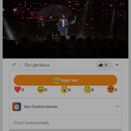
0
Tepki Ver
0
0
0
0
0
Yazı Özetini Göster
Özet bulunamadı.