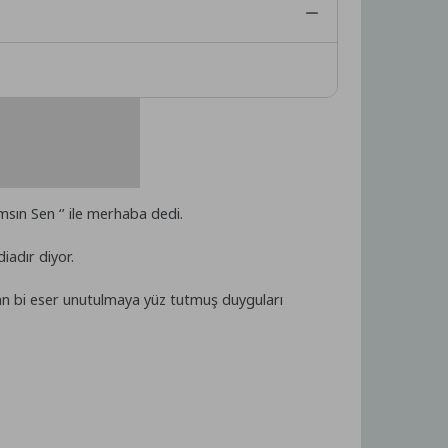
ımsın Sen ‘’ ile merhaba dedi.
iadır diyor.
latan bi eser unutulmaya yüz tutmuş duyguları