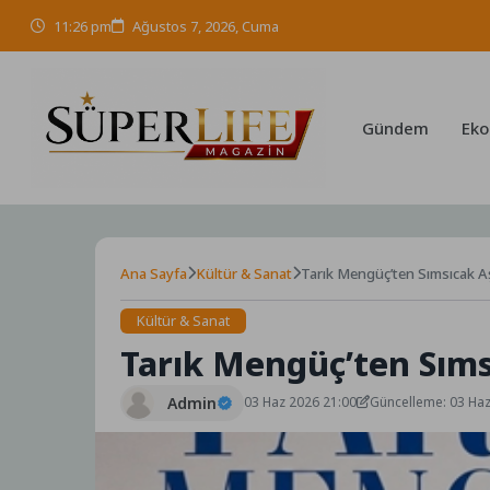
Skip
11:26 pm
Ağustos 7, 2026, Cuma
to
content
Gündem
Eko
Ana Sayfa
Kültür & Sanat
Tarık Mengüç’ten Sımsıcak Aş
Kültür & Sanat
Tarık Mengüç’ten Sıms
Admin
03 Haz 2026 21:00
Güncelleme: 03 Ha