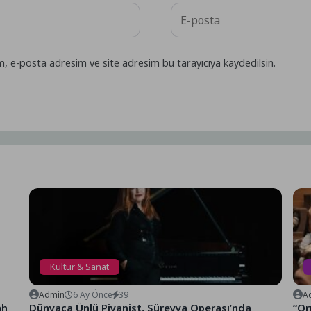
m, e-posta adresim ve site adresim bu tarayıcıya kaydedilsin.
Kültür & Sanat
Admin
6 Ay Önce
39
A
ah
Dünyaca Ünlü Piyanist, Süreyya Operası’nda
“Or