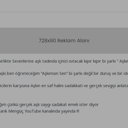
likte Sevenlerine aşk tadında içinizi ısıtacak kıpır kıpır bi şarkı ” Aşk
şkı ben öğreteceğim “Aşkımsın Sen” bi şarkı değil bir duruş ve bir idd
yicilerin karşısına Aşkın en saf halini sadakkati ve gerçek sevgiyi an
ağım çünkü gerçek aşk saygı sadakat emek ister diyor
 Tarık Mengüç YouTube kanalında yayında !!!