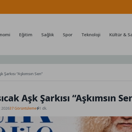
nomi
Eğitim
Sağlık
Spor
Teknoloji
Kültür & S
k Şarkısı “Aşkımsın Sen”
ıcak Aşk Şarkısı “Aşkımsın Se
z 2026
37 Görüntüleme
1 dk.