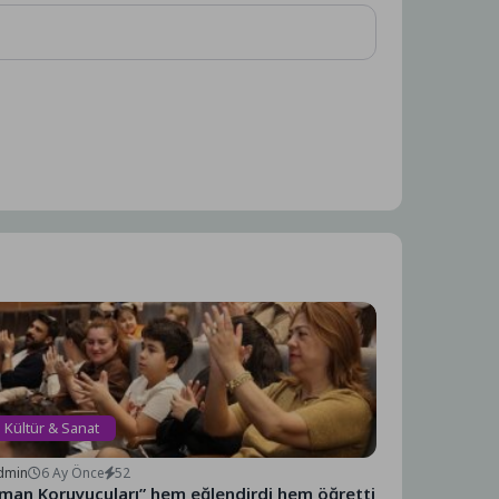
Kültür & Sanat
dmin
6 Ay Önce
52
man Koruyucuları” hem eğlendirdi hem öğretti