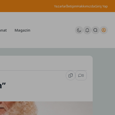
Yazarlar
İletişim
Hakkımızda
Giriş Yap
anat
Magazin
0
n”