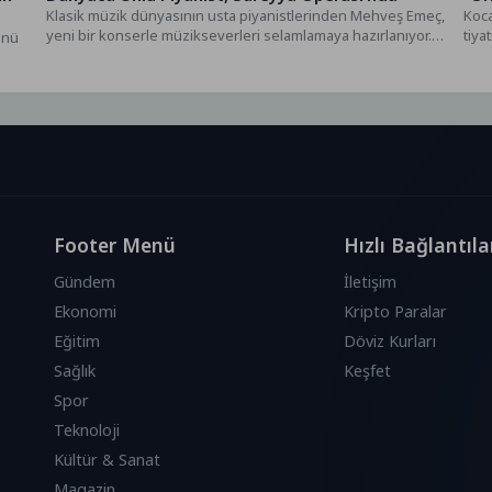
Klasik müzik dünyasının usta piyanistlerinden Mehveş Emeç,
Koca
yeni bir konserle müzikseverleri selamlamaya hazırlanıyor.
tiya
ünü
Devlet Sanatçısı unvanının...
Footer Menü
Hızlı Bağlantıla
Gündem
İletişim
Ekonomi
Kripto Paralar
Eğitim
Döviz Kurları
Sağlık
Keşfet
Spor
Teknoloji
Kültür & Sanat
Magazin