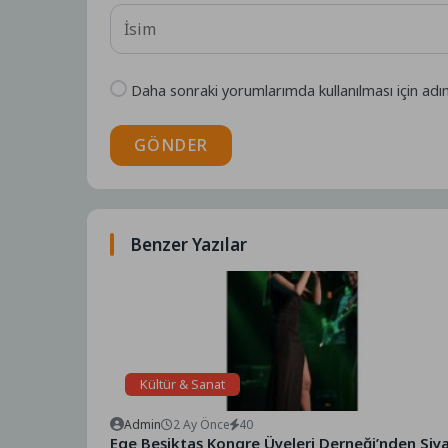
Daha sonraki yorumlarımda kullanılması için adı
GÖNDER
Benzer Yazılar
Kültür & Sanat
Admin
2 Ay Önce
40
Ege Beşiktaş Kongre Üyeleri Derneği’nden Siy