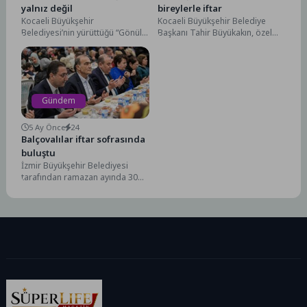
yalnız değil
bireylerle iftar
Kocaeli Büyükşehir
Kocaeli Büyükşehir Belediye
Belediyesi’nin yürüttüğü “Gönül
Başkanı Tahir Büyükakın, özel
Kazan Projesi”, yalnız yaşayan
bireylere yönelik düzenlenen
Fadime Özüdoğru’nun da
iftar programında çocukların
hayatına dokunuyor. Fadime...
yoğun sevgi...
Gündem
5 Ay Önce
24
Balçovalılar iftar sofrasında
buluştu
İzmir Büyükşehir Belediyesi
tarafından ramazan ayında 30
ilçede kurulmaya devam eden
iftar sofraları, Balçova ve...