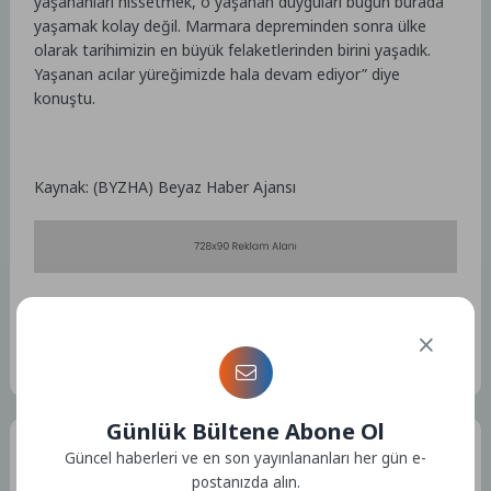
yaşananları hissetmek, o yaşanan duyguları bugün burada
yaşamak kolay değil. Marmara depreminden sonra ülke
olarak tarihimizin en büyük felaketlerinden birini yaşadık.
Yaşanan acılar yüreğimizde hala devam ediyor” diye
konuştu.
Kaynak: (BYZHA) Beyaz Haber Ajansı
Etiketler :
Bu yazıya ait etiket bulunamadı.
Günlük Bültene Abone Ol
Tüm Yazılar
Güncel haberleri ve en son yayınlananları her gün e-
postanızda alın.