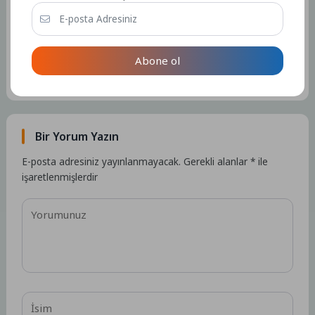
Admin
Kullanıcıya ait herhangi bir sosyal medya veya iletişim bilgisi
Abone ol
bulunmamaktadır.
15182 Yazı
Bir Yorum Yazın
E-posta adresiniz yayınlanmayacak.
Gerekli alanlar
*
ile
işaretlenmişlerdir