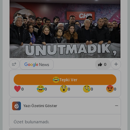
0
Tepki Ver
0
0
0
0
0
Yazı Özetini Göster
Özet bulunamadı.