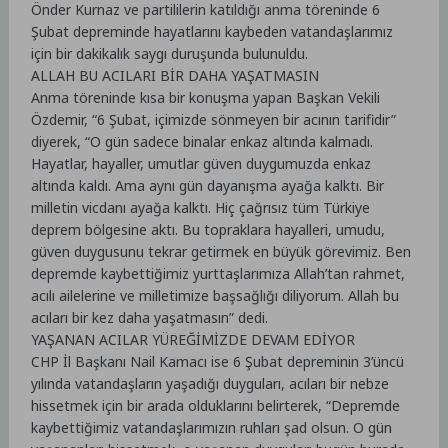
Önder Kurnaz ve partililerin katıldığı anma töreninde 6
Şubat depreminde hayatlarını kaybeden vatandaşlarımız
için bir dakikalık saygı duruşunda bulunuldu.
ALLAH BU ACILARI BİR DAHA YAŞATMASIN
Anma töreninde kısa bir konuşma yapan Başkan Vekili
Özdemir, “6 Şubat, içimizde sönmeyen bir acının tarifidir”
diyerek, “O gün sadece binalar enkaz altında kalmadı.
Hayatlar, hayaller, umutlar güven duygumuzda enkaz
altında kaldı. Ama aynı gün dayanışma ayağa kalktı. Bir
milletin vicdanı ayağa kalktı. Hiç çağrısız tüm Türkiye
deprem bölgesine aktı. Bu topraklara hayalleri, umudu,
güven duygusunu tekrar getirmek en büyük görevimiz. Ben
depremde kaybettiğimiz yurttaşlarımıza Allah’tan rahmet,
acılı ailelerine ve milletimize başsağlığı diliyorum. Allah bu
acıları bir kez daha yaşatmasın” dedi.
YAŞANAN ACILAR YÜREĞİMİZDE DEVAM EDİYOR
CHP İl Başkanı Nail Kamacı ise 6 Şubat depreminin 3’üncü
yılında vatandaşların yaşadığı duyguları, acıları bir nebze
hissetmek için bir arada olduklarını belirterek, “Depremde
kaybettiğimiz vatandaşlarımızın ruhları şad olsun. O gün