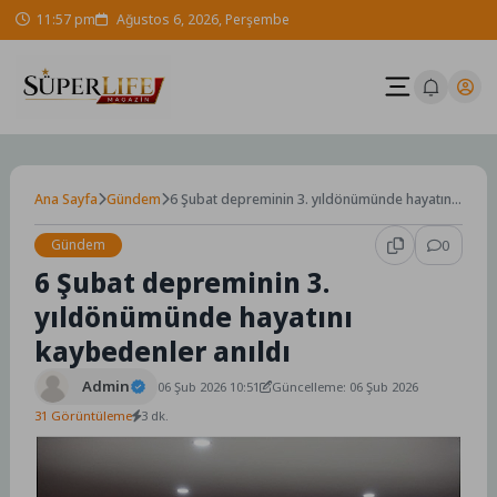
Skip
11:57 pm
Ağustos 6, 2026, Perşembe
to
content
Ana Sayfa
Gündem
6 Şubat depreminin 3. yıldönümünde hayatını
kaybedenler anıldı
Gündem
0
6 Şubat depreminin 3.
yıldönümünde hayatını
kaybedenler anıldı
Admin
06 Şub 2026 10:51
Güncelleme: 06 Şub 2026
31 Görüntüleme
3 dk.