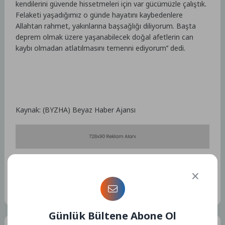
kendilerini güvende hissetmeleri için var gücümüzle çalıştık.
Felaketi yaşadığımız o günde hayatını kaybedenlere
Allahtan rahmet, yakınlarına başsağlığı diliyorum. Başta
deprem olmak üzere yaşanabilecek doğal afetlerin can
kaybı olmadan atlatılmasını temenni ediyorum’’ dedi.
Kaynak: (BYZHA) Beyaz Haber Ajansı
Etiketler :
Bu yazıya ait etiket bulunamadı.
Günlük Bültene Abone Ol