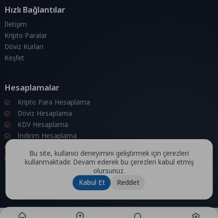
Hızlı Bağlantılar
İletişim
Kripto Paralar
Döviz Kurları
Keşfet
Hesaplamalar
Kripto Para Hesaplama
Döviz Hesaplama
KDV Hesaplama
İndirim Hesaplama
Zam Hesaplama
Bu site, kullanıcı deneyimini geliştirmek için çerezleri
Bileşik Hesaplama
kullanmaktadır. Devam ederek bu çerezleri kabul etmiş
olursunuz.
Kabul Et
Reddet