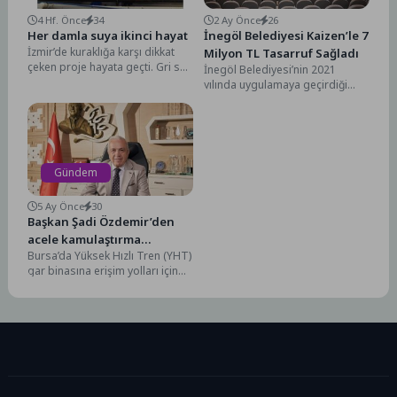
4 Hf. Önce
34
2 Ay Önce
26
Her damla suya ikinci hayat
İnegöl Belediyesi Kaizen’le 7
İzmir’de kuraklığa karşı dikkat
Milyon TL Tasarruf Sağladı
çeken proje hayata geçti. Gri su
İnegöl Belediyesi’nin 2021
sistemiyle duş ve lavabo suları...
yılında uygulamaya geçirdiği
Kaizen sistemi kapsamında
başlatılan Yalın Öneri Sistemine
21 müdürlükten...
Gündem
5 Ay Önce
30
Başkan Şadi Özdemir’den
acele kamulaştırma
Bursa’da Yüksek Hızlı Tren (YHT)
değerlendirmesi
gar binasına erişim yolları için
alınan ‘acele kamulaştırma’
kararını değerlendiren...