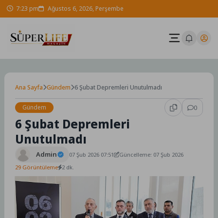
Skip
7:23 pm
Ağustos 6, 2026, Perşembe
to
content
Ana Sayfa
Gündem
6 Şubat Depremleri Unutulmadı
Gündem
0
6 Şubat Depremleri
Unutulmadı
Admin
07 Şub 2026 07:51
Güncelleme: 07 Şub 2026
29 Görüntüleme
2 dk.