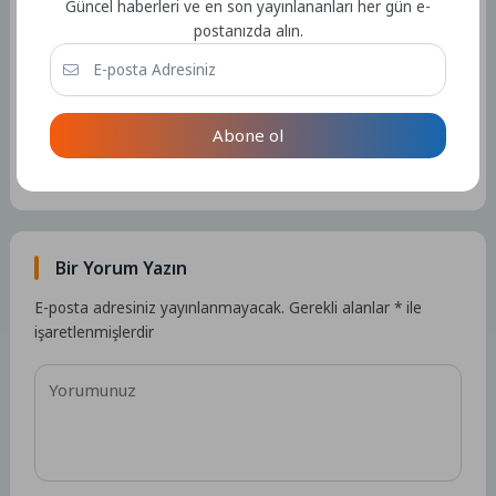
Güncel haberleri ve en son yayınlananları her gün e-
Tüm Yazılar
postanızda alın.
Admin
Abone ol
Kullanıcıya ait herhangi bir sosyal medya veya iletişim bilgisi
bulunmamaktadır.
15182 Yazı
Bir Yorum Yazın
E-posta adresiniz yayınlanmayacak.
Gerekli alanlar
*
ile
işaretlenmişlerdir