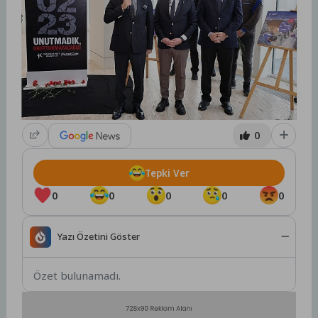
0
Tepki Ver
0
0
0
0
0
Yazı Özetini Göster
Özet bulunamadı.