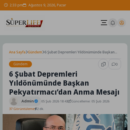
Skip
2:33 pm
Ağustos 9, 2026, Pazar
to
content
Ana Sayfa
Gündem
6 Şubat Depremleri Yıldönümünde Başkan
Pekyatırmacı’dan Anma Mesajı
Gündem
0
6 Şubat Depremleri
Yıldönümünde Başkan
Pekyatırmacı’dan Anma Mesajı
Admin
05 Şub 2026 18:43
Güncelleme: 05 Şub 2026
37 Görüntüleme
2 dk.