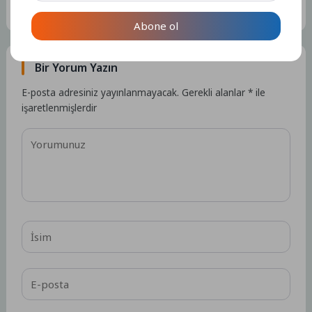
bulunmamaktadır.
15304 Yazı
Abone ol
Bir Yorum Yazın
E-posta adresiniz yayınlanmayacak.
Gerekli alanlar
*
ile
işaretlenmişlerdir