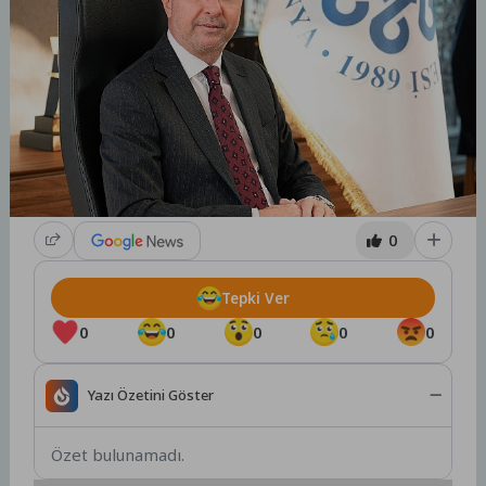
0
Tepki Ver
0
0
0
0
0
Yazı Özetini Göster
Özet bulunamadı.