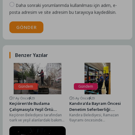
Daha sonraki yorumlarımda kullanılması için adım, e-
posta adresim ve site adresim bu tarayıcıya kaydedilsin.
GÖNDER
Benzer Yazılar
Gündem
Gündem
7 Ay Önce
29
5 Ay Önce
29
Keçiören’de Budama
Kandıra’da Bayram Öncesi
Çalışmasıyla Yeşil Örtü
Denetim Seferberliği:
Keçiören Belediyesi tarafından
Kandıra Belediyesi, Ramazan
Korunuyor
Kontroller Sıklaştırıldı.
park ve yeşil alanlardaki bakım
Bayramı öncesinde
çalışmaları kış mevsiminde de
vatandaşların sağlıklı, güvenli ve
aralıksız sürdürülüyor. Park...
huzurlu bir bayram