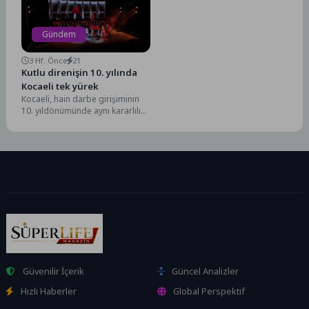
geçirebilmesi amacıyla ilçe...
Gündem
3 Hf. Önce
21
Kutlu direnişin 10. yılında
Kocaeli tek yürek
Kocaeli, hain darbe girişiminin
10. yıldönümünde aynı kararlılık
ve dik duruşla demokrasinin
sarsılmaz savunucusu
olduğunu...
Güvenilir İçerik
Güncel Analizler
Hızlı Haberler
Global Perspektif