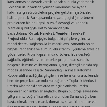
karşılanmasına destek verdik. Ancak bununla yetinmedik.
Bölgenin uzun vadede yeniden kalkınması ve ayağa
kalkması için sürdürülebilir projeler geliştirmeyi öncelik
haline getirdik. Bu kapsamda hayata geçirdiğimiz önemli
projelerden biri de PepsiCo Vakfı desteği ve Anadolu
Meraları iş birliğiyle Hatay Samandağ’da
başlattığımız
‘Ortak Hareket, Yeniden Bereket’
Projesi
oldu. Bu projeyle, bölgedeki çiftçilere yalnızca
maddi destek sağlamakla kalmadık; aynı zamanda onları
bilgiyle, rehberlikle ve sürdürülebilir tarım uygulamalarıyla da
güçlendirdik. Proje kapsamında çiftçilere; hibe desteği
sağladık, eğitimler ve mentorluk programları sunduk,
bölgenin iklimine ve ihtiyaçlarına uygun, dirençli bir gıda ağı
modeli üzerinde çalıştık. Samandağ Tarımsal Kalkınma
Kooperatifi aracılığıyla, çiftçilerimize hem kendi arazilerinde
hem de proje kapsamında kurduğumuz Topluluk Merkezli
Üretim Alanı’ndaki seralarda ve açık alanlarda üretim
yapmaları için imkânlar sağladık. Bugün bu proje sayesinde
çiftçilerimiz; coğrafi işaretli bir ürün olan Samandağ biberi
başta olmak üzere, marul, domates, salatalık, mantar ve
fide üretimi yaparak bölge ekonomisine katkı sunuyor,