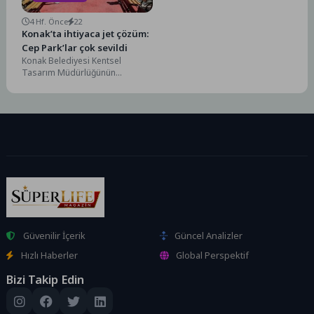
4 Hf. Önce
22
Konak’ta ihtiyaca jet çözüm:
Cep Park’lar çok sevildi
Konak Belediyesi Kentsel
Tasarım Müdürlüğünün
başlattığı Cep Park Projesi bu
kez Kocatepe Mahallesi’nde
uygulandı. Rengarenk...
Güvenilir İçerik
Güncel Analizler
Hızlı Haberler
Global Perspektif
Bizi Takip Edin