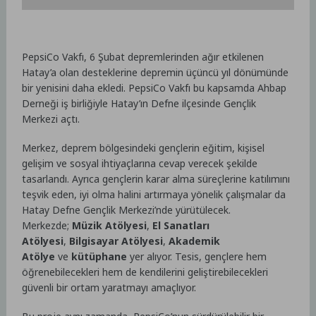
PepsiCo Vakfı, 6 Şubat depremlerinden ağır etkilenen
Hatay’a olan desteklerine depremin üçüncü yıl dönümünde
bir yenisini daha ekledi. PepsiCo Vakfı bu kapsamda Ahbap
Derneği iş birliğiyle Hatay’ın Defne ilçesinde Gençlik
Merkezi açtı.
Merkez, deprem bölgesindeki gençlerin eğitim, kişisel
gelişim ve sosyal ihtiyaçlarına cevap verecek şekilde
tasarlandı. Ayrıca gençlerin karar alma süreçlerine katılımını
teşvik eden, iyi olma halini artırmaya yönelik çalışmalar da
Hatay Defne Gençlik Merkezi’nde yürütülecek.
Merkezde;
Müzik Atölyesi
,
El Sanatları
Atölyesi
,
Bilgisayar Atölyesi
,
Akademik
Atölye
ve
kütüphane
yer alıyor. Tesis, gençlere hem
öğrenebilecekleri hem de kendilerini geliştirebilecekleri
güvenli bir ortam yaratmayı amaçlıyor.