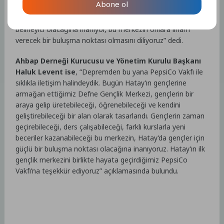
Abone ol
kültürel faaliyetlerle kendilerini geliştirme fırsatı bulacaklar.
Hatay’ın yeniden ayağa kalkışında gençlerimizin enerjisinin
belirleyici olacağına inanıyor, bu merkezin onlara ilham
verecek bir buluşma noktası olmasını diliyoruz” dedi.
Ahbap Derneği Kurucusu ve Yönetim Kurulu Başkanı
Haluk Levent ise
, “Depremden bu yana PepsiCo Vakfı ile
sıklıkla iletişim halindeydik. Bugün Hatay’ın gençlerine
armağan ettiğimiz Defne Gençlik Merkezi, gençlerin bir
araya gelip üretebileceği, öğrenebileceği ve kendini
geliştirebileceği bir alan olarak tasarlandı. Gençlerin zaman
geçirebileceği, ders çalışabileceği, farklı kurslarla yeni
beceriler kazanabileceği bu merkezin, Hatay’da gençler için
güçlü bir buluşma noktası olacağına inanıyoruz. Hatay’ın ilk
gençlik merkezini birlikte hayata geçirdiğimiz PepsiCo
Vakfı’na teşekkür ediyoruz” açıklamasında bulundu.