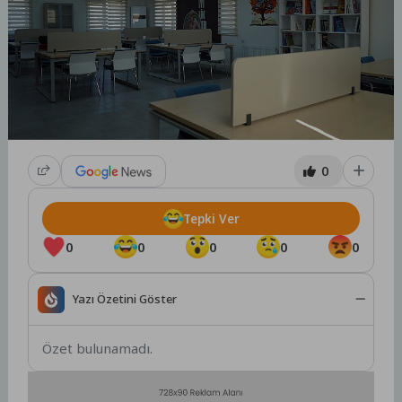
0
Tepki Ver
0
0
0
0
0
Yazı Özetini Göster
Özet bulunamadı.