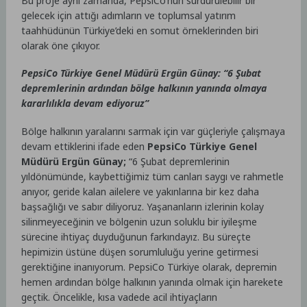
Bu proje aynı zamanda, PepsiCo’nun sürdürülebilir bir
gelecek için attığı adımların ve toplumsal yatırım
taahhüdünün Türkiye’deki en somut örneklerinden biri
olarak öne çıkıyor.
PepsiCo Türkiye Genel Müdürü Ergün Günay: “6 Şubat
depremlerinin ardından bölge halkının yanında olmaya
kararlılıkla devam ediyoruz”
Bölge halkının yaralarını sarmak için var güçleriyle çalışmaya
devam ettiklerini ifade eden
PepsiCo Türkiye Genel
Müdürü Ergün Günay;
“6 Şubat depremlerinin
yıldönümünde, kaybettiğimiz tüm canları saygı ve rahmetle
anıyor, geride kalan ailelere ve yakınlarına bir kez daha
başsağlığı ve sabır diliyoruz. Yaşananların izlerinin kolay
silinmeyeceğinin ve bölgenin uzun soluklu bir iyileşme
sürecine ihtiyaç duyduğunun farkındayız. Bu süreçte
hepimizin üstüne düşen sorumluluğu yerine getirmesi
gerektiğine inanıyorum. PepsiCo Türkiye olarak, depremin
hemen ardından bölge halkının yanında olmak için harekete
geçtik. Öncelikle, kısa vadede acil ihtiyaçların