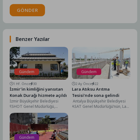
GÖNDER
Benzer Yazılar
Gündem
Gündem
1 Hf. Önce
30
2 Ay Önce
22
İzmir’in kimliğini yansıtan
Lara Atıksu Arıtma
Konak Durağı hizmete açıldı
Tesisi’nde sona gelindi
İzmir Büyükşehir Belediyesi
Antalya Büyükşehir Belediyesi
ESHOT Genel Müdürlüğü,
ASAT Genel Müdürlüğü’nün, Lara
Atatürk Kültür Merkezi ile Konak
Atıksu Arıtma Tesisi’nin
Vapur İskelesi'nin mimari
kapasitesini iki katına çıkaracak
karakterinden...
dev...
Gündem