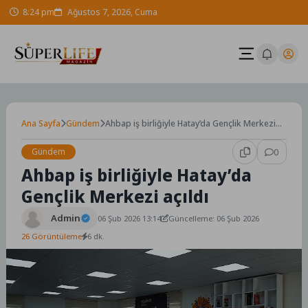
Skip
8:24 pm
Ağustos 7, 2026, Cuma
to
content
Ana Sayfa
Gündem
Ahbap iş birliğiyle Hatay’da Gençlik Merkezi
açıldı
Gündem
0
Ahbap iş birliğiyle Hatay’da
Gençlik Merkezi açıldı
Admin
06 Şub 2026 13:14
Güncelleme: 06 Şub 2026
26 Görüntüleme
6 dk.