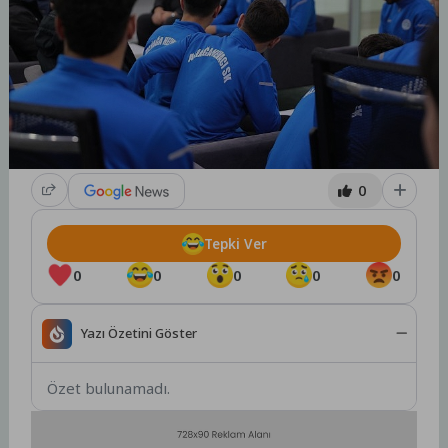
0
Tepki Ver
0
0
0
0
0
Yazı Özetini Göster
Özet bulunamadı.