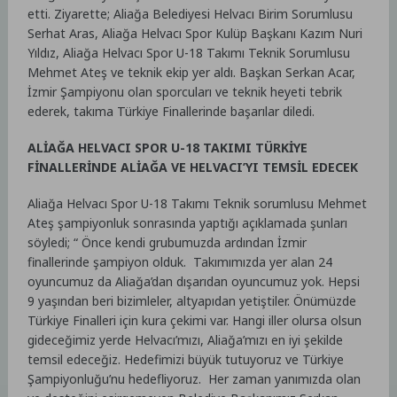
etti. Ziyarette; Aliağa Belediyesi Helvacı Birim Sorumlusu
Serhat Aras, Aliağa Helvacı Spor Kulüp Başkanı Kazım Nuri
Yıldız, Aliağa Helvacı Spor U-18 Takımı Teknik Sorumlusu
Mehmet Ateş ve teknik ekip yer aldı. Başkan Serkan Acar,
İzmir Şampiyonu olan sporcuları ve teknik heyeti tebrik
ederek, takıma Türkiye Finallerinde başarılar diledi.
ALİAĞA HELVACI SPOR U-18 TAKIMI TÜRKİYE
FİNALLERİNDE ALİAĞA VE HELVACI’YI TEMSİL EDECEK
Aliağa Helvacı Spor U-18 Takımı Teknik sorumlusu Mehmet
Ateş şampiyonluk sonrasında yaptığı açıklamada şunları
söyledi; “ Önce kendi grubumuzda ardından İzmir
finallerinde şampiyon olduk. Takımımızda yer alan 24
oyuncumuz da Aliağa’dan dışarıdan oyuncumuz yok. Hepsi
9 yaşından beri bizimleler, altyapıdan yetiştiler. Önümüzde
Türkiye Finalleri için kura çekimi var. Hangi iller olursa olsun
gideceğimiz yerde Helvacı’mızı, Aliağa’mızı en iyi şekilde
temsil edeceğiz. Hedefimizi büyük tutuyoruz ve Türkiye
Şampiyonluğu’nu hedefliyoruz. Her zaman yanımızda olan