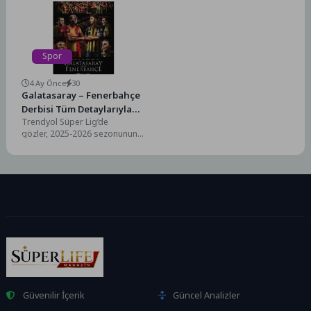
Ömer Eşki’yi ziyaret...
başarılı...
Spor
4 Ay Önce
30
Galatasaray – Fenerbahçe
Derbisi Tüm Detaylarıyla
Trendyol Süper Lig’de
Sadece beIN SPORTS’ta!
gözler, 2025-2026 sezonunun
31. haftasında oynanacak
Galatasaray – Fenerbahçe
derbisine çevrildi. 26 Nisan
Pazar...
Güvenilir İçerik
Güncel Analizler