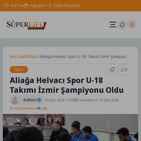
Skip
4:07 am
Ağustos 10, 2026, Pazartesi
to
content
Ana Sayfa
Spor
Aliağa Helvacı Spor U-18 Takımı İzmir Şampiyonu
Oldu
Spor
0
Aliağa Helvacı Spor U-18
Takımı İzmir Şampiyonu Oldu
Admin
03 Şub 2026 13:25
Güncelleme: 03 Şub 2026
31 Görüntüleme
2 dk.