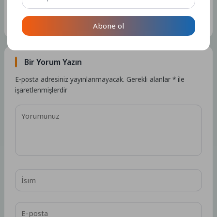
Kullanıcıya ait herhangi bir sosyal medya veya iletişim bilgisi
bulunmamaktadır.
15327 Yazı
Abone ol
Bir Yorum Yazın
E-posta adresiniz yayınlanmayacak.
Gerekli alanlar
*
ile
işaretlenmişlerdir