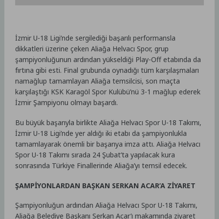
İzmir U-18 Ligi’nde sergilediği başarılı performansla
dikkatleri üzerine çeken Aliağa Helvacı Spor, grup
şampiyonluğunun ardından yükseldiği Play-Off etabında da
fırtına gibi esti. Final grubunda oynadığı tüm karşılaşmaları
namağlup tamamlayan Aliağa temsilcisi, son maçta
karşılaştığı KSK Karagöl Spor Kulübü’nü 3-1 mağlup ederek
İzmir Şampiyonu olmayı başardı.
Bu büyük başarıyla birlikte Aliağa Helvacı Spor U-18 Takımı,
İzmir U-18 Ligi’nde yer aldığı iki etabı da şampiyonlukla
tamamlayarak önemli bir başarıya imza attı. Aliağa Helvacı
Spor U-18 Takımı sırada 24 Şubat’ta yapılacak kura
sonrasında Türkiye Finallerinde Aliağa’yı temsil edecek.
ŞAMPİYONLARDAN BAŞKAN SERKAN ACAR’A ZİYARET
Şampiyonluğun ardından Aliağa Helvacı Spor U-18 Takımı,
Aliağa Belediye Başkanı Serkan Acar’ı makamında ziyaret