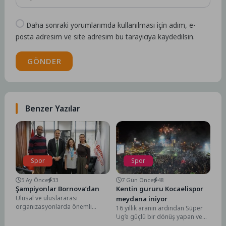
Daha sonraki yorumlarımda kullanılması için adım, e-
posta adresim ve site adresim bu tarayıcıya kaydedilsin.
GÖNDER
Benzer Yazılar
Spor
Spor
5 Ay Önce
33
7 Gün Önce
48
Şampiyonlar Bornova’dan
Kentin gururu Kocaelispor
Ulusal ve uluslararası
meydana iniyor
organizasyonlarda önemli
16 yıllık aranın ardından Süper
dereceler elde eden Bornovalı
Lig’e güçlü bir dönüş yapan ve
öğrenciler, anneleriyle birlikte
geçtiğimiz sezon sergilediği