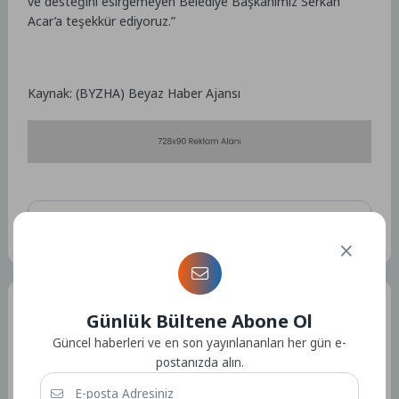
ve desteğini esirgemeyen Belediye Başkanımız Serkan
Acar’a teşekkür ediyoruz.”
Kaynak: (BYZHA) Beyaz Haber Ajansı
Etiketler :
Bu yazıya ait etiket bulunamadı.
Tüm Yazılar
Günlük Bültene Abone Ol
Güncel haberleri ve en son yayınlananları her gün e-
postanızda alın.
Admin