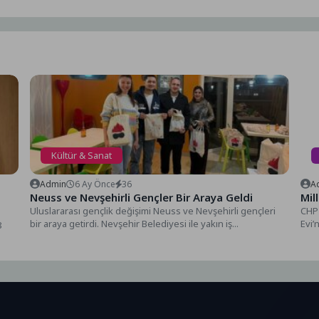
Kültür & Sanat
Admin
6 Ay Önce
36
A
Neuss ve Nevşehirli Gençler Bir Araya Geldi
Mil
Uluslararası gençlik değişimi Neuss ve Nevşehirli gençleri
CHP 
bir araya getirdi. Nevşehir Belediyesi ile yakın iş...
Evi’
8