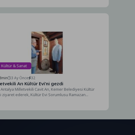
Kültür & Sanat
dmin
3 Ay Önce
32
letvekili Arı Kültür Evi’ni gezdi
Antalya Milletvekili Cavit Arı, Kemer Belediyesi Kültür
ni ziyaret ederek, Kültür Evi Sorumlusu Ramazan...