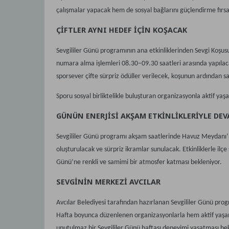
çalışmalar yapacak hem de sosyal bağlarını güçlendirme fırsa
ÇİFTLER AYNI HEDEF İÇİN KOŞACAK
Sevgililer Günü programının ana etkinliklerinden Sevgi Koşusu,
numara alma işlemleri 08.30–09.30 saatleri arasında yapılaca
sporsever çifte sürpriz ödüller verilecek, koşunun ardından 
Sporu sosyal birliktelikle buluşturan organizasyonla aktif 
GÜNÜN ENERJİSİ AKŞAM ETKİNLİKLERİYLE DEV
Sevgililer Günü programı akşam saatlerinde Havuz Meydanı’nda
oluşturulacak ve sürpriz ikramlar sunulacak. Etkinliklerle ilç
Günü’ne renkli ve samimi bir atmosfer katması bekleniyor.
SEVGİNİN MERKEZİ AVCILAR
Avcılar Belediyesi tarafından hazırlanan Sevgililer Günü progra
Hafta boyunca düzenlenen organizasyonlarla hem aktif yaşamın
unutulmaz bir Sevgililer Günü haftası deneyimi yaşatması bek