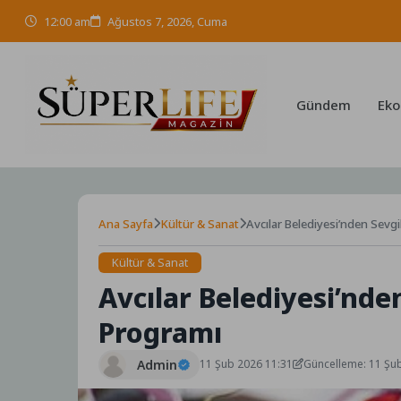
Skip
12:00 am
Ağustos 7, 2026, Cuma
to
content
Gündem
Eko
Ana Sayfa
Kültür & Sanat
Avcılar Belediyesi’nden Sevgi
Kültür & Sanat
Avcılar Belediyesi’nde
Programı
Admin
11 Şub 2026 11:31
Güncelleme: 11 Şu