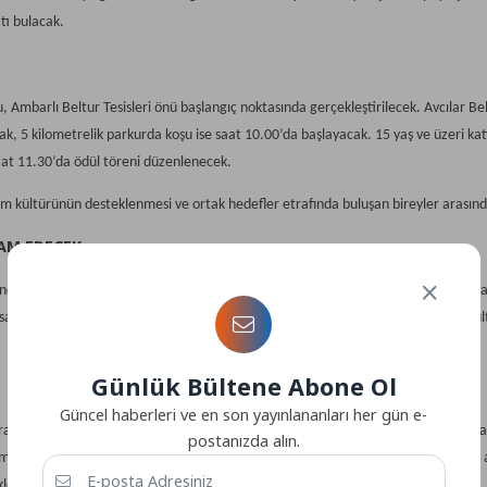
tı bulacak.
 Ambarlı Beltur Tesisleri önü başlangıç noktasında gerçekleştirilecek. Avcılar Bel
k, 5 kilometrelik parkurda koşu ise saat 10.00’da başlayacak. 15 yaş ve üzeri kat
saat 11.30’da ödül töreni düzenlenecek.
yaşam kültürünün desteklenmesi ve ortak hedefler etrafında buluşan bireyler ara
AM EDECEK
 gerçekleştirilecek etkinliklerle sürecek. Canlı müzik performanslarının yer alac
e sakinlerinin bir araya gelerek keyifli vakit geçirmesi, paylaşım ve birlikte olma 
Günlük Bültene Abone Ol
Güncel haberleri ve en son yayınlananları her gün e-
mı; atölye çalışmaları, spor etkinlikleri ve müzik buluşmalarıyla farklı yaş gruplar
postanızda alın.
 teşvik edilmesi hem de ilçe sakinleri arasında sosyal bağların güçlendirilmesi a
leniyor.