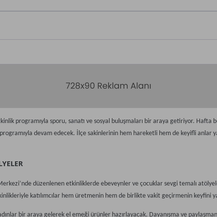
inlik programıyla sporu, sanatı ve sosyal buluşmaları bir araya getiriyor. Hafta b
programıyla devam edecek. İlçe sakinlerinin hem hareketli hem de keyifli anlar y
LYELER
erkezi’nde düzenlenen etkinliklerde ebeveynler ve çocuklar sevgi temalı atölyel
etkinlikleriyle katılımcılar hem üretmenin hem de birlikte vakit geçirmenin keyfini 
ınlar bir araya gelerek el emeği ürünler hazırlayacak. Dayanışma ve paylaşmanın 