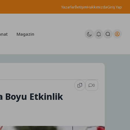
Yazarlar
İletişim
Hakkımızda
Giriş Yap
anat
Magazin
0
a Boyu Etkinlik