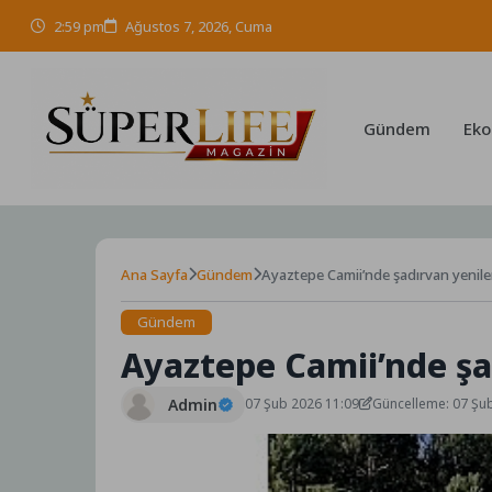
Skip
2:59 pm
Ağustos 7, 2026, Cuma
to
content
Gündem
Eko
Ana Sayfa
Gündem
Ayaztepe Camii’nde şadırvan yenile
Gündem
Ayaztepe Camii’nde şa
Admin
07 Şub 2026 11:09
Güncelleme: 07 Şu