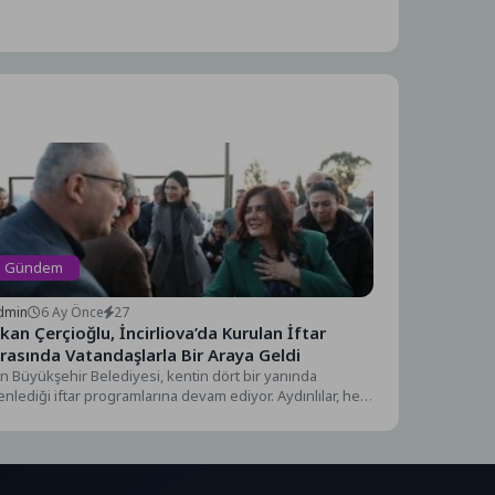
Gündem
dmin
6 Ay Önce
27
kan Çerçioğlu, İncirliova’da Kurulan İftar
rasında Vatandaşlarla Bir Araya Geldi
n Büyükşehir Belediyesi, kentin dört bir yanında
nlediği iftar programlarına devam ediyor. Aydınlılar, her