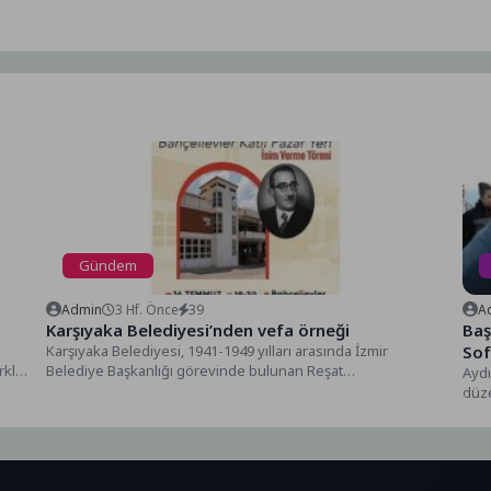
Gündem
Admin
3 Hf. Önce
39
A
Karşıyaka Belediyesi’nden vefa örneği
Baş
l
Karşıyaka Belediyesi, 1941-1949 yılları arasında İzmir
Sof
klı
Belediye Başkanlığı görevinde bulunan Reşat
Aydı
Leblebicioğlu’nun adını Karşıyaka’da yaşatacak....
düze
yıl...