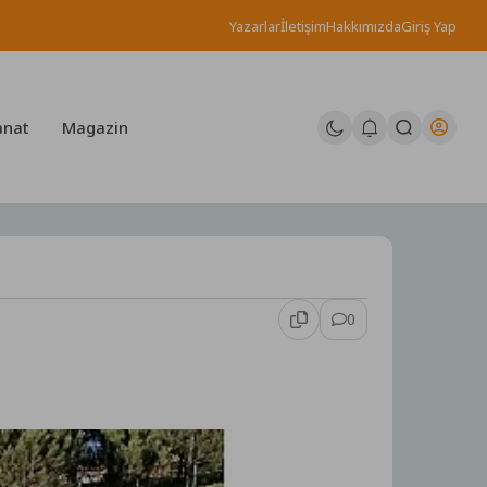
Yazarlar
İletişim
Hakkımızda
Giriş Yap
anat
Magazin
0