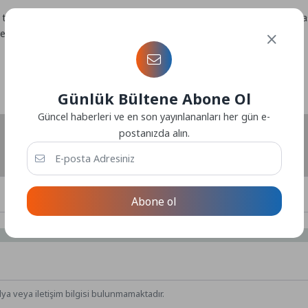
 traverten musalla taşı yaptı. Dayanıklı yapısıyla öne çıkan musalla t
e mahalle sakinleri tarafından memnuniyetle karşılandı.
Günlük Bültene Abone Ol
Güncel haberleri ve en son yayınlananları her gün e-
postanızda alın.
Abone ol
dya veya iletişim bilgisi bulunmamaktadır.