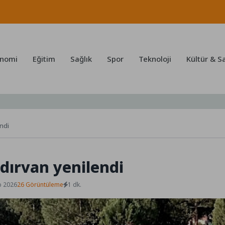
nomi
Eğitim
Sağlık
Spor
Teknoloji
Kültür & S
ndi
dırvan yenilendi
b 2026
26 Görüntüleme
1 dk.