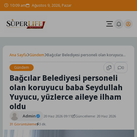
Skip
10:09 am
Ağustos 9, 2026, Pazar
to
content
Ana Sayfa
Gündem
Bağcılar Belediyesi personeli olan koruyucu
baba Seydullah Yuyucu, yüzlerce aileye ilham
oldu
Gündem
0
Bağcılar Belediyesi personeli
olan koruyucu baba Seydullah
Yuyucu, yüzlerce aileye ilham
oldu
Admin
20 Haz 2026 09:11
Güncelleme: 20 Haz 2026
31 Görüntüleme
3 dk.