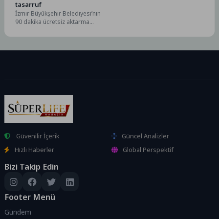
tasarruf
İzmir Büyükşehir Belediyesi’nin
90 dakika ücretsiz aktarma
uygulaması sayesinde İzmirliler
yolculuklarını 30 TL ile
tamamlarken,...
Güvenilir İçerik
Güncel Analizler
Hızlı Haberler
Global Perspektif
Bizi Takip Edin
Footer Menü
Gündem