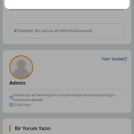
Etiketler :
Bu yazıya ait etiket bulunamadı.
Tüm Yazılar
Admin
Kullanıcıya ait herhangi bir sosyal medya veya iletişim bilgisi
bulunmamaktadır.
15304 Yazı
Bir Yorum Yazın