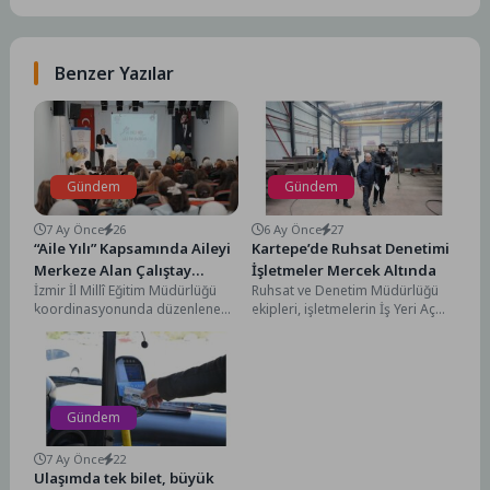
Benzer Yazılar
Gündem
Gündem
7 Ay Önce
26
6 Ay Önce
27
“Aile Yılı” Kapsamında Aileyi
Kartepe’de Ruhsat Denetimi
Merkeze Alan Çalıştay
İşletmeler Mercek Altında
İzmir İl Millî Eğitim Müdürlüğü
Ruhsat ve Denetim Müdürlüğü
Karşıyaka’da Gerçekleştirildi
koordinasyonunda düzenlenen
ekipleri, işletmelerin İş Yeri Açma
Aile Çalıştayı, “Bir Yıl, Bin İz;
ve Çalıştırma Ruhsatı olup
‘AilemİZ-mir’” sloganıyla...
olmadığını ve...
Gündem
7 Ay Önce
22
Ulaşımda tek bilet, büyük