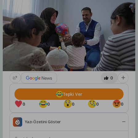
0
Tepki Ver
0
0
0
0
0
Yazı Özetini Göster