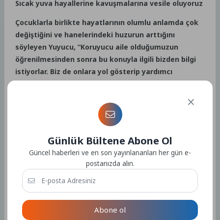
Sıcak yuva hayallerine kavuşmalarına vesile oluyoruz
Çocuklarla birlikte hayatlarının olumlu anlamda çok
değiştiğini ve hanelerindeki huzurun arttığını
söyleyen Yuyucu, “Koruyucu aile olduğumuzun
öğrenilmesinden sonra bu konuyla ilgili bizden bilgi
istiyorlar. Biz de onlara yol gösterip yardımcı
oluyoruz. Sıcak yuva bekleyen çocukların bu hayaline
kavuşmasına vesile olmak çok güzel bir duygu.
İnşallah koruyucu aile sayısı arttıkça kimsesi
olmayan çocuklar da sıcak bir yuvaya kavuşur. Bu
konuda bakanlığımız her türlü kolaylığı da
Günlük Bültene Abone Ol
sağlamaktadır” dedi.
Güncel haberleri ve en son yayınlananları her gün e-
postanızda alın.
Kaynak: (BYZHA) Beyaz Haber Ajansı
Abone ol