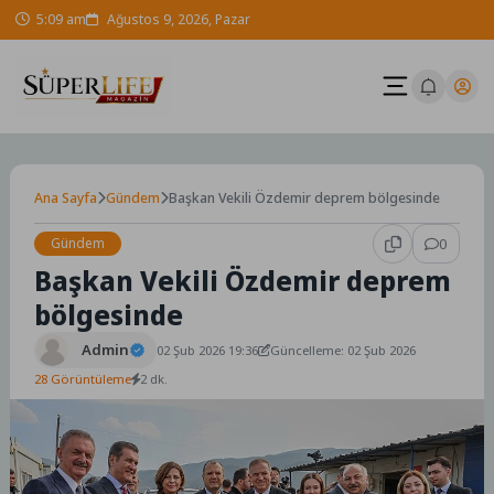
Skip
5:09 am
Ağustos 9, 2026, Pazar
to
content
Ana Sayfa
Gündem
Başkan Vekili Özdemir deprem bölgesinde
Gündem
0
Başkan Vekili Özdemir deprem
bölgesinde
Admin
02 Şub 2026 19:36
Güncelleme: 02 Şub 2026
28 Görüntüleme
2 dk.