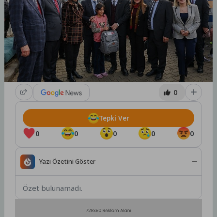
0
Tepki Ver
0
0
0
0
0
Yazı Özetini Göster
Özet bulunamadı.