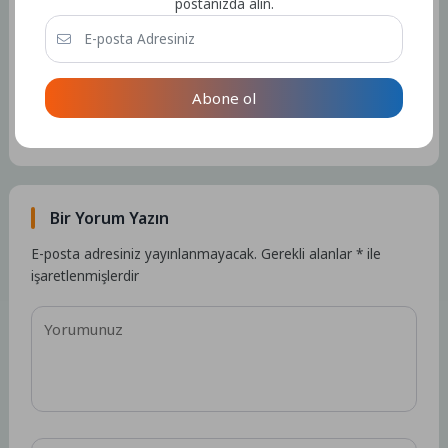
postanızda alın.
Admin
Abone ol
Kullanıcıya ait herhangi bir sosyal medya veya iletişim bilgisi
bulunmamaktadır.
15298 Yazı
Bir Yorum Yazın
E-posta adresiniz yayınlanmayacak.
Gerekli alanlar
*
ile
işaretlenmişlerdir