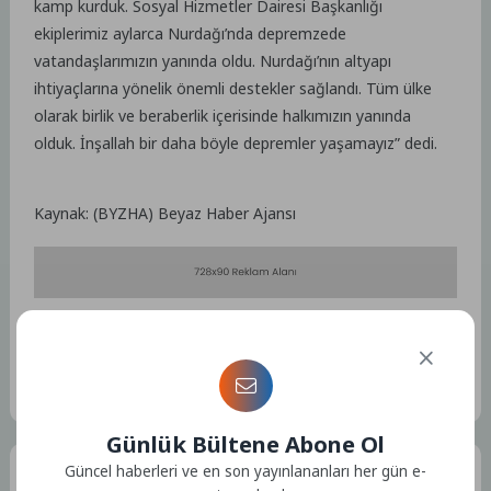
kamp kurduk. Sosyal Hizmetler Dairesi Başkanlığı
ekiplerimiz aylarca Nurdağı’nda depremzede
vatandaşlarımızın yanında oldu. Nurdağı’nın altyapı
ihtiyaçlarına yönelik önemli destekler sağlandı. Tüm ülke
olarak birlik ve beraberlik içerisinde halkımızın yanında
olduk. İnşallah bir daha böyle depremler yaşamayız” dedi.
Kaynak: (BYZHA) Beyaz Haber Ajansı
Etiketler :
Bu yazıya ait etiket bulunamadı.
Günlük Bültene Abone Ol
Güncel haberleri ve en son yayınlananları her gün e-
Tüm Yazılar