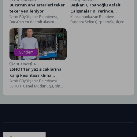
Buca’nın ana arterleri teker
Başkan Çırpanoğlu Asfalt
teker yenileniyor
Çalışmalarını Yerinde
İzmir Büyükşehir Belediyesi,
Kahramankazan Belediye
İnceledi
Buca’nın en önemli ulaşım
Başkanı Selim Çırpanoğlu, ilçede
güzergahlarından Cemil Şeboy
sürdürülen altyapı ve üstyapı
Caddesi’ni baştan sona yeniledi.
çalışmalarını yakından takip
Yol...
etmeye devam...
Gündem
2 Hf. Önce
16
ESHOT’tan yaz sıcaklarına
karşı kesintisiz klima
İzmir Büyükşehir Belediyesi
mesaisi
ESHOT Genel Müdürlüğü, bin
700’ü aşkın otobüsünde klima
bakım ve kontrollerini
sürdürüyor....