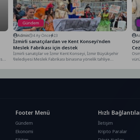
Gündem
Admin
4 Ay Önce
23
A
İzmirli sanatçılardan ve Kent Konseyi’nden
Osm
Meslek Fabrikası için destek
Ce
İzmirli sanatçılar ve İzmir Kent Konseyi, İzmir Büyükşehir
Osma
ıs
Belediyesi Meslek Fabrikası binasına yönelik tahliye
yürü
çalışmalarına...
tehli
Footer Menü
Hızlı Bağlantıla
Gündem
İletişim
Ekonomi
Kripto Paralar
Eğitim
Döviz Kurları