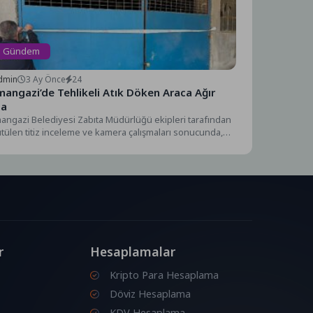
Gündem
dmin
3 Ay Önce
24
angazi’de Tehlikeli Atık Döken Araca Ağır
za
ngazi Belediyesi Zabıta Müdürlüğü ekipleri tarafından
tülen titiz inceleme ve kamera çalışmaları sonucunda,
keli atık...
r
Hesaplamalar
Kripto Para Hesaplama
Döviz Hesaplama
KDV Hesaplama