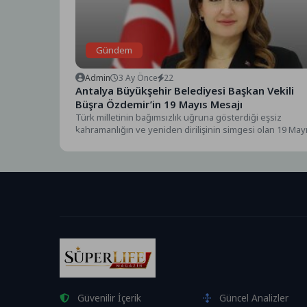
Gündem
Admin
3 Ay Önce
22
Antalya Büyükşehir Belediyesi Başkan Vekili
Büşra Özdemir’in 19 Mayıs Mesajı
Türk milletinin bağımsızlık uğruna gösterdiği eşsiz
kahramanlığın ve yeniden dirilişinin simgesi olan 19 May
1919’da...
Güvenilir İçerik
Güncel Analizler