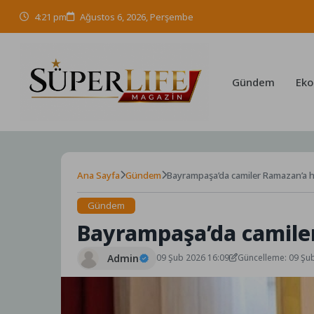
Skip
4:21 pm
Ağustos 6, 2026, Perşembe
to
content
Gündem
Eko
Ana Sayfa
Gündem
Bayrampaşa’da camiler Ramazan’a h
Gündem
Bayrampaşa’da camiler
Admin
09 Şub 2026 16:09
Güncelleme: 09 Şu