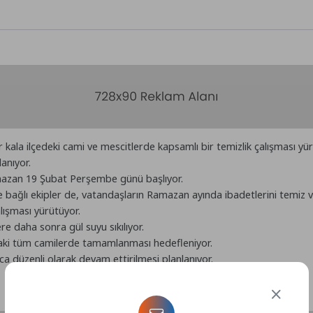
kala ilçedeki cami ve mescitlerde kapsamlı bir temizlik çalışması y
anıyor.
amazan 19 Şubat Perşembe günü başlıyor.
 bağlı ekipler de, vatandaşların Ramazan ayında ibadetlerini temiz 
lışması yürütüyor.
e daha sonra gül suyu sıkılıyor.
ki tüm camilerde tamamlanması hedefleniyor.
a düzenli olarak devam ettirilmesi planlanıyor.