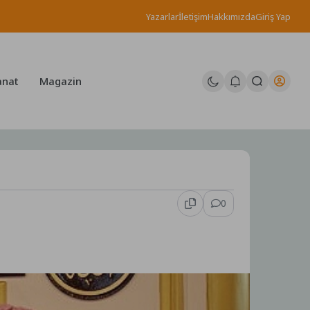
Yazarlar
İletişim
Hakkımızda
Giriş Yap
anat
Magazin
0