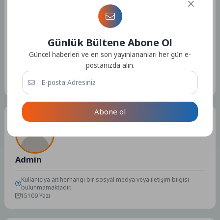
Kaynak: (BYZHA) Beyaz Haber Ajansı
Günlük Bültene Abone Ol
Güncel haberleri ve en son yayınlananları her gün e-
postanızda alın.
Etiketler :
Bu yazıya ait etiket bulunamadı.
Abone ol
Tüm Yazılar
Admin
Kullanıcıya ait herhangi bir sosyal medya veya iletişim bilgisi
bulunmamaktadır.
15109 Yazı