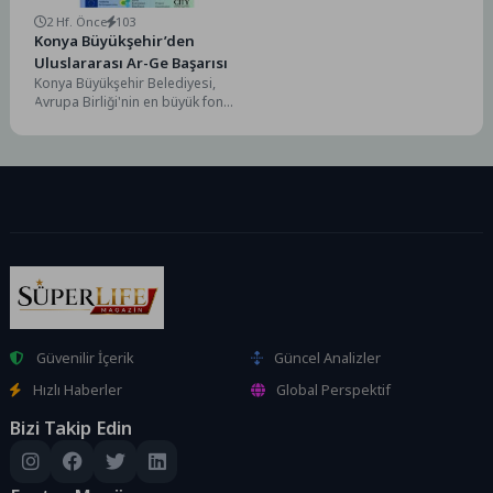
2 Hf. Önce
103
Konya Büyükşehir’den
Uluslararası Ar-Ge Başarısı
Konya Büyükşehir Belediyesi,
Avrupa Birliği'nin en büyük fon
programı olan “Ufuk Avrupa”
kapsamında ilk kez...
Güvenilir İçerik
Güncel Analizler
Hızlı Haberler
Global Perspektif
Bizi Takip Edin