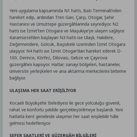
Yeni uygulama kapsamında N1 hattı, Batı Terminali’nden
hareket edip, ardından Tren Garı, Çarşı, Otogar, Şehir
Hastanesi ve Umuttepe güzergâhlarında seyrediyor. N2
hattı ise İzmit’ten Otogara ve Maşukiye’ye ulaşım sağlıyor.
Karamürsel’den başlayan N3 hattı ise Ulaşlı, Halıdere,
Değirmendere, Gölcük, Başiskele üzerinden İzmit Otogara
ulaşıyor. N4 hattı ise İzmit Otogar’dan hareket ederek D-
100, Derince, Körfez, Dilovası, Gebze ve Çayırova
güzergâhını kapsıyor. Hatlar; sanayi bölgeleri, hastaneler,
üniversite yerleşkeleri ve ana aktarma merkezlerini birbirine
bağlıyor.
ULAŞIMA HER SAAT ERİŞİLİYOR
Kocaeli Büyükşehir Belediyesi ile gece yolculuğu güvenli,
rahat ve konforlu şekilde gerçekleştirilmeye başlandı. Yeni
hatlarla kent genelinde ulaşımın her saat erişilebilir hâle
gelmesi hedefleniyor.
SEFER SAATLERİ VE GÜZERGÂH BİLGİLERİ