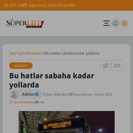
Skip
6:21 am
Ağustos 6, 2026, Perşembe
to
content
Ana Sayfa
Gündem
Bu hatlar sabaha kadar yollarda
Gündem
0
Bu hatlar sabaha kadar
yollarda
Admin
10 Şub 2026 08:27
Güncelleme: 10 Şub 2026
31 Görüntüleme
2 dk.