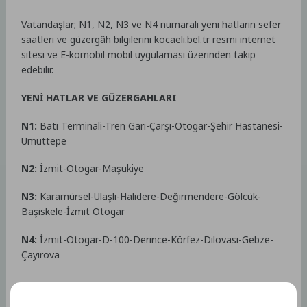
Vatandaşlar; N1, N2, N3 ve N4 numaralı yeni hatların sefer
saatleri ve güzergâh bilgilerini kocaeli.bel.tr resmi internet
sitesi ve E-komobil mobil uygulaması üzerinden takip
edebilir.
YENİ HATLAR VE GÜZERGAHLARI
N1:
Batı Terminali-Tren Garı-Çarşı-Otogar-Şehir Hastanesi-
Umuttepe
N2:
İzmit-Otogar-Maşukiye
N3:
Karamürsel-Ulaşlı-Halıdere-Değirmendere-Gölcük-
Başiskele-İzmit Otogar
N4:
İzmit-Otogar-D-100-Derince-Körfez-Dilovası-Gebze-
Çayırova