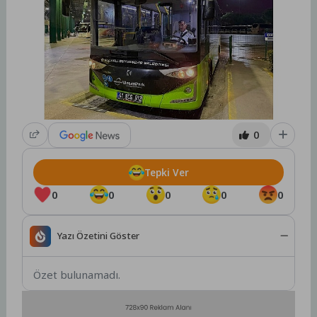
0
Tepki Ver
0
0
0
0
0
Yazı Özetini Göster
Özet bulunamadı.