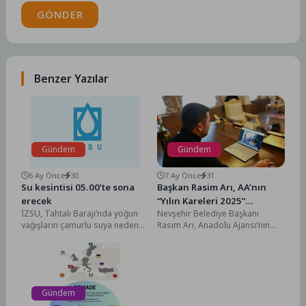
GÖNDER
Benzer Yazılar
Gündem
Gündem
6 Ay Önce
30
7 Ay Önce
31
Su kesintisi 05.00’te sona
Başkan Rasim Arı, AA’nın
erecek
“Yılın Kareleri 2025”
İZSU, Tahtalı Barajı’nda yoğun
Nevşehir Belediye Başkanı
Oylamasına Katıldı
yağışların çamurlu suya neden
Rasim Arı, Anadolu Ajansı’nın
olması sebebiyle Karşıyaka,
gözünden 2025'e damga vuran
Bayraklı, Çiğli ve Bornova’da...
olaylara ait fotoğrafların yer...
Gündem