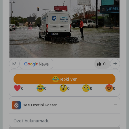
0
Tepki Ver
0
0
0
0
0
Yazı Özetini Göster
Özet bulunamadı.