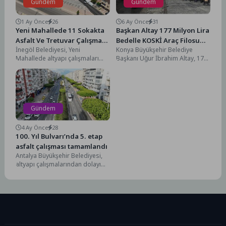
Gündem
Gündem
1 Ay Önce
26
6 Ay Önce
31
Yeni Mahallede 11 Sokakta
Başkan Altay 177 Milyon Lira
Asfalt Ve Tretuvar Çalışması
Bedelle KOSKİ Araç Filosuna
İnegöl Belediyesi, Yeni
Konya Büyükşehir Belediye
Tamamlandı
Kazandırılan 19 Yeni Aracı
Mahallede altyapı çalışmaları
Başkanı Uğur İbrahim Altay, 177
Tanıttı
tamamlanan bölgede 11
milyon lira bedelle KOSKİ Genel
sokakta asfalt ve kaldırım
Müdürlüğü araç...
çalışmalarını bitirdi....
Gündem
4 Ay Önce
28
100. Yıl Bulvarı’nda 5. etap
asfalt çalışması tamamlandı
Antalya Büyükşehir Belediyesi,
altyapı çalışmalarından dolayı
deforme olan 100.Yıl Bulvarı’nda
sıcak asfalt çalışmalarını etaplar
halinde...