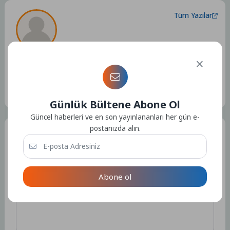
Tüm Yazılar
Admin
Kullanıcıya ait herhangi bir sosyal medya veya iletişim bilgisi
bulunmamaktadır.
15298 Yazı
Günlük Bültene Abone Ol
Güncel haberleri ve en son yayınlananları her gün e-
postanızda alın.
Bir Yorum Yazın
E-posta adresiniz yayınlanmayacak.
Gerekli alanlar
*
ile
işaretlenmişlerdir
Abone ol