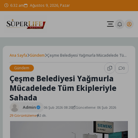
Skip
6:32 am
Ağustos 9, 2026, Pazar
to
content
Ana Sayfa
Gündem
Çeşme Belediyesi Yağmurla Mücadelede Tüm
Ekipleriyle Sahada
Gündem
0
Çeşme Belediyesi Yağmurla
Mücadelede Tüm Ekipleriyle
Sahada
Admin
06 Şub 2026 08:20
Güncelleme: 06 Şub 2026
29 Görüntüleme
2 dk.