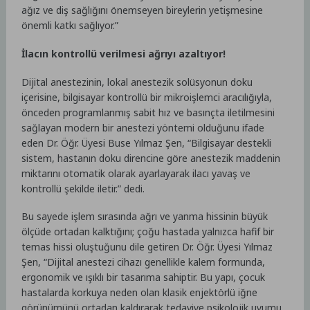
ağız ve diş sağlığını önemseyen bireylerin yetişmesine
önemli katkı sağlıyor.”
İlacın kontrollü verilmesi ağrıyı azaltıyor!
Dijital anestezinin, lokal anestezik solüsyonun doku
içerisine, bilgisayar kontrollü bir mikroişlemci aracılığıyla,
önceden programlanmış sabit hız ve basınçta iletilmesini
sağlayan modern bir anestezi yöntemi olduğunu ifade
eden Dr. Öğr. Üyesi Buse Yılmaz Şen, “Bilgisayar destekli
sistem, hastanın doku direncine göre anestezik maddenin
miktarını otomatik olarak ayarlayarak ilacı yavaş ve
kontrollü şekilde iletir.” dedi.
Bu sayede işlem sırasında ağrı ve yanma hissinin büyük
ölçüde ortadan kalktığını; çoğu hastada yalnızca hafif bir
temas hissi oluştuğunu dile getiren Dr. Öğr. Üyesi Yılmaz
Şen, “Dijital anestezi cihazı genellikle kalem formunda,
ergonomik ve ışıklı bir tasarıma sahiptir. Bu yapı, çocuk
hastalarda korkuya neden olan klasik enjektörlü iğne
görünümünü ortadan kaldırarak tedaviye psikolojik uyumu