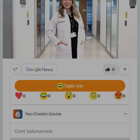
0
Tepki Ver
0
0
0
0
0
Yazı Özetini Göster
Özet bulunamadı.