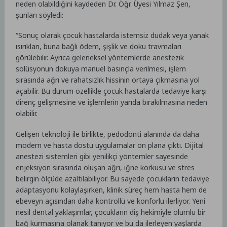
neden olabildiğini kaydeden Dr. Öğr. Üyesi Yılmaz Şen,
şunları söyledi:
“Sonuç olarak çocuk hastalarda istemsiz dudak veya yanak
ısırıkları, buna bağlı ödem, şişlik ve doku travmaları
görülebilir. Ayrıca geleneksel yöntemlerde anestezik
solüsyonun dokuya manuel basınçla verilmesi, işlem
sırasında ağrı ve rahatsızlık hissinin ortaya çıkmasına yol
açabilir. Bu durum özellikle çocuk hastalarda tedaviye karşı
direnç gelişmesine ve işlemlerin yarıda bırakılmasına neden
olabilir.
Gelişen teknoloji ile birlikte, pedodonti alanında da daha
modern ve hasta dostu uygulamalar ön plana çıktı. Dijital
anestezi sistemleri gibi yenilikçi yöntemler sayesinde
enjeksiyon sırasında oluşan ağrı, iğne korkusu ve stres
belirgin ölçüde azaltılabiliyor. Bu sayede çocukların tedaviye
adaptasyonu kolaylaşırken, klinik süreç hem hasta hem de
ebeveyn açısından daha kontrollü ve konforlu ilerliyor. Yeni
nesil dental yaklaşımlar, çocukların diş hekimiyle olumlu bir
bağ kurmasına olanak tanıyor ve bu da ilerleyen yaşlarda