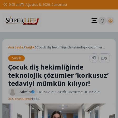
Skip
9:05 am
Ağustos 8, 2026, Cumartesi
to
content
Ana Sayfa
Sağlık
Çocuk diş hekimliğinde teknolojik çözümler
‘korkusuz’ tedaviyi mümkün kılıyor!
Sağlık
0
Çocuk diş hekimliğinde
teknolojik çözümler ‘korkusuz’
tedaviyi mümkün kılıyor!
Admin
28 Oca 2026 12:43
Güncelleme: 28 Oca 2026
33 Görüntüleme
7 dk.