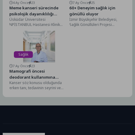
4 Ay Önce
23
7 Ay Önce
25
Meme kanseri sürecinde
60+ Deneyim sağlık için
psikolojik dayanıklılığı
gönüllü oluyor
Üsküdar Üniversitesi
İzmir Büyükşehir Belediyesi,
artırmak mümkün!
NPİSTANBUL Hastanesi Klinik
Sağlık Gönüllüleri Projesi
Psikolog Cumali Aydın, 1-7
kapsamında 60 yaş ve üzeri
Nisan Ulusal Kanser Haftası
yurttaşları sağlık ve yaşam...
kapsamında, özellikle...
Sağlık
7 Ay Önce
23
Mamografi öncesi
deodorant kullanımına
Kanser söz konusu olduğunda
dikkat
erken tanı, tedavinin seyrini ve
başarısını doğrudan etkileyen en
kritik adımların...