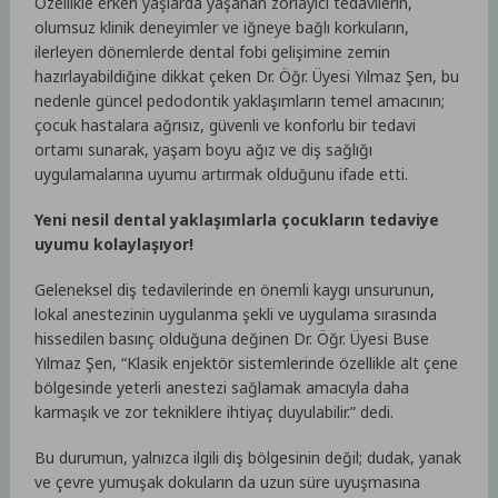
Özellikle erken yaşlarda yaşanan zorlayıcı tedavilerin,
olumsuz klinik deneyimler ve iğneye bağlı korkuların,
ilerleyen dönemlerde dental fobi gelişimine zemin
hazırlayabildiğine dikkat çeken Dr. Öğr. Üyesi Yılmaz Şen, bu
nedenle güncel pedodontik yaklaşımların temel amacının;
çocuk hastalara ağrısız, güvenli ve konforlu bir tedavi
ortamı sunarak, yaşam boyu ağız ve diş sağlığı
uygulamalarına uyumu artırmak olduğunu ifade etti.
Yeni nesil dental yaklaşımlarla çocukların tedaviye
uyumu kolaylaşıyor!
Geleneksel diş tedavilerinde en önemli kaygı unsurunun,
lokal anestezinin uygulanma şekli ve uygulama sırasında
hissedilen basınç olduğuna değinen Dr. Öğr. Üyesi Buse
Yılmaz Şen, “Klasik enjektör sistemlerinde özellikle alt çene
bölgesinde yeterli anestezi sağlamak amacıyla daha
karmaşık ve zor tekniklere ihtiyaç duyulabilir.” dedi.
Bu durumun, yalnızca ilgili diş bölgesinin değil; dudak, yanak
ve çevre yumuşak dokuların da uzun süre uyuşmasına