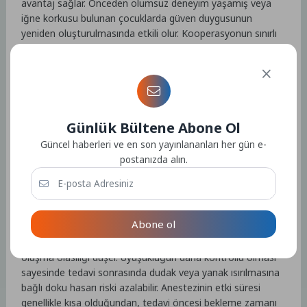
avantaj sağlar. Önceden olumsuz deneyim yaşamış veya
iğne korkusu bulunan çocuklarda güven duygusunun
yeniden oluşturulmasında etkili olur. Kooperasyonun sınırlı
olduğu özel gereksinimli bireylerde tedavi konforunu
artırarak süreci kolaylaştırır. Dudak ve yanak ısırma riskinin
yüksek olduğu çocuklarda, uyuşukluğun sınırlı tutulması
açısından tercih edilir.” dedi.
Dijital anestezinin ebeveynler ve çocuklar tarafından sıklıkla
Günlük Bültene Abone Ol
tercih edilmesinin başlıca nedenlerine değinen Dr. Öğr. Üyesi
Güncel haberleri ve en son yayınlananları her gün e-
Yılmaz Şen, “Klasik metal enjektör görünümü
postanızda alın.
bulunmadığından, çocuk uygulama sırasında iğne yapıldığını
fark etmeyebilir. Anestezik solüsyonun dokuya iletimi
bilgisayar denetiminde gerçekleştiği için basınç hissi, yanma
ve rahatsızlık belirgin şekilde azalır. Dijital sistemler, yalnızca
Abone ol
ilgili diş çevresinin uyuşturulmasını mümkün kılar. Böylece
dudak, dil ve yanakta uzun süreli ve rahatsız edici hissizlik
oluşma olasılığı düşer. Uyuşukluğun daha kontrollü olması
sayesinde tedavi sonrasında dudak veya yanak ısırılmasına
bağlı doku hasarı riski azalabilir. Anestezinin etki süresi
genellikle kısa olduğundan, tedavi öncesi bekleme zamanı