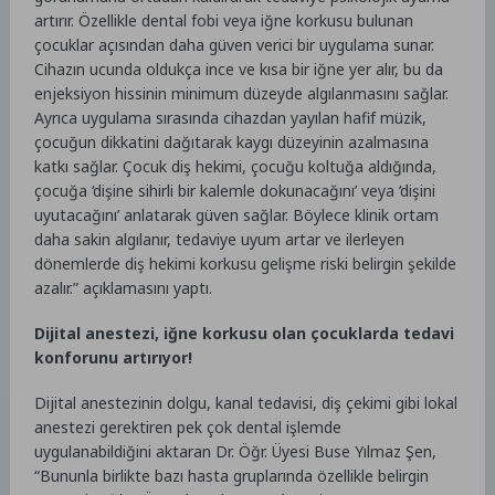
artırır. Özellikle dental fobi veya iğne korkusu bulunan
çocuklar açısından daha güven verici bir uygulama sunar.
Cihazın ucunda oldukça ince ve kısa bir iğne yer alır, bu da
enjeksiyon hissinin minimum düzeyde algılanmasını sağlar.
Ayrıca uygulama sırasında cihazdan yayılan hafif müzik,
çocuğun dikkatini dağıtarak kaygı düzeyinin azalmasına
katkı sağlar. Çocuk diş hekimi, çocuğu koltuğa aldığında,
çocuğa ‘dişine sihirli bir kalemle dokunacağını’ veya ‘dişini
uyutacağını’ anlatarak güven sağlar. Böylece klinik ortam
daha sakin algılanır, tedaviye uyum artar ve ilerleyen
dönemlerde diş hekimi korkusu gelişme riski belirgin şekilde
azalır.” açıklamasını yaptı.
Dijital anestezi, iğne korkusu olan çocuklarda tedavi
konforunu artırıyor!
Dijital anestezinin dolgu, kanal tedavisi, diş çekimi gibi lokal
anestezi gerektiren pek çok dental işlemde
uygulanabildiğini aktaran Dr. Öğr. Üyesi Buse Yılmaz Şen,
“Bununla birlikte bazı hasta gruplarında özellikle belirgin