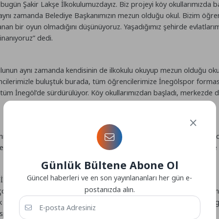
ün Şakir Lakşe İlkokulumuzdayız. Biz projeyi köy okullarımızda baş
aynı zamanda Belediye Başkanımızın mezun olduğu okul. Bizim öğrencil
n bir oyun olmadığını düşünüyoruz. Yaşadığımız şehirde evlatlarımızı
inanıyoruz” dedi.
ulunun aynı zamanda kendisinin de ilkokulu okuyup mezun olduğu oku
encilerimizle buluştuk burada, tüm öğrencilerimize İnegölspor formas
 tüm İnegöl’de sürdürülüyor. Köy okullarımızdan başladı, merkezde d
n spora özendirme, İnegölspor aidiyeti oluşturma gibi pek çok he
şmesi gibi konu başlığına sahip. İnegölspor Başkanımıza ve yönetimin
Günlük Bültene Abone Ol
Güncel haberleri ve en son yayınlananları her gün e-
İLENSİN İSTİYORUZ
postanızda alın.
çok branş var. İnegöl Belediyesi olarak bizim bünyemizde de bulunan 2
ek çok branş yer alıyor. Biz öğrencilerimizin en az bir spor branşıyla
 sporun birleştirici gücünü kullanmak istiyoruz.”