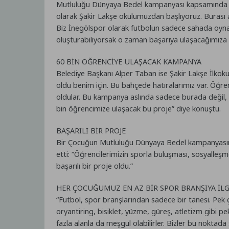
Mutluluğu Dünyaya Bedel kampanyası kapsamında bug
olarak Şakir Lakşe okulumuzdan başlıyoruz. Burası 
Biz İnegölspor olarak futbolun sadece sahada oynana
oluşturabiliyorsak o zaman başarıya ulaşacağımıza 
60 BİN ÖĞRENCİYE ULAŞACAK KAMPANYA
Belediye Başkanı Alper Taban ise Şakir Lakşe İlkok
oldu benim için. Bu bahçede hatıralarımız var. Öğr
oldular. Bu kampanya aslında sadece burada değil,
bin öğrencimize ulaşacak bu proje” diye konuştu.
BAŞARILI BİR PROJE
Bir Çocuğun Mutluluğu Dünyaya Bedel kampanyasını
etti: “Öğrencilerimizin sporla buluşması, sosyalle
başarılı bir proje oldu.”
HER ÇOCUĞUMUZ EN AZ BİR SPOR BRANŞIYA İLG
“Futbol, spor branşlarından sadece bir tanesi. Pek 
oryantiring, bisiklet, yüzme, güreş, atletizm gibi p
fazla alanla da meşgul olabilirler. Bizler bu noktada