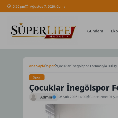
Skip
5:50 pm
Ağustos 7, 2026, Cuma
to
content
Gündem
Eko
Ana Sayfa
Spor
Çocuklar İnegölspor Formasıyla Buluş
Spor
Çocuklar İnegölspor F
Admin
05 Şub 2026 14:00
Güncelleme: 05 Şu