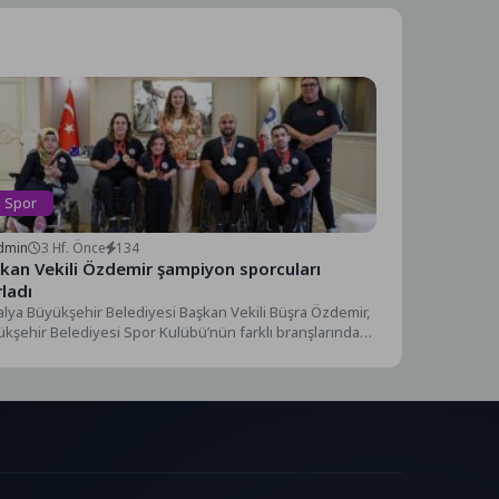
Spor
dmin
3 Hf. Önce
134
kan Vekili Özdemir şampiyon sporcuları
rladı
lya Büyükşehir Belediyesi Başkan Vekili Büşra Özdemir,
kşehir Belediyesi Spor Kulübü’nün farklı branşlarında
-2026 sezonunda...