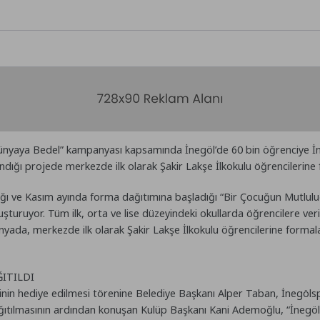
ünyaya Bedel” kampanyası kapsamında İnegöl’de 60 bin öğrenciye İn
dığı projede merkezde ilk olarak Şakir Lakşe İlkokulu öğrencilerine f
ğı ve Kasım ayında forma dağıtımına başladığı “Bir Çocuğun Mutlulu
şturuyor. Tüm ilk, orta ve lise düzeyindeki okullarda öğrencilere ver
yada, merkezde ilk olarak Şakir Lakşe İlkokulu öğrencilerine forma
ĞITILDI
rinin hediye edilmesi törenine Belediye Başkanı Alper Taban, İnegö
dağıtılmasının ardından konuşan Kulüp Başkanı Kani Ademoğlu, “İneg