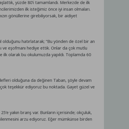
lattık, yüzde 80’i tamamlandı. Merkezde de ilk
erimizden ilk isteğimiz önce iyi insan olmaları.
n gönüllerine girebiliyorsak, bir aidiyet
l olduğunu hatırlatarak; “Bu yönden de özel bir an
ı ve eşofmanı hediye ettik. Onlar da çok mutlu
e ilk olarak bu okulumuzda yapıldı. Toplamda 60
defleri olduğuna da değinen Taban, şöyle devam
e çok teşekkür ediyoruz bu noktada. Gayet güzel ve
5’e yakın branş var. Bunların içerisinde; okçuluk,
 ilgilenmesini arzu ediyoruz. Eğer mümkünse birden