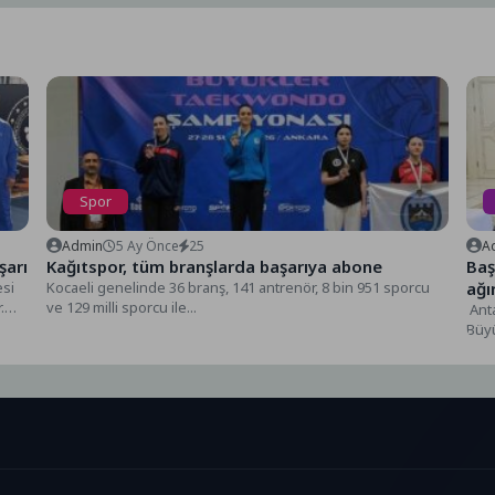
Spor
Admin
5 Ay Önce
25
A
şarı
Kağıtspor, tüm branşlarda başarıya abone
Baş
esi
Kocaeli genelinde 36 branş, 141 antrenör, 8 bin 951 sporcu
ağı
.
ve 129 milli sporcu ile...
Anta
Büyü
2025