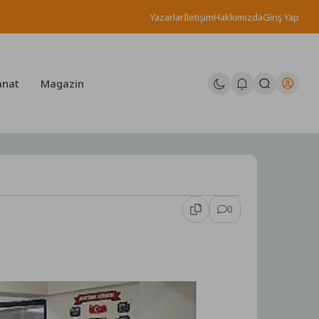
Yazarlar
İletişim
Hakkımızda
Giriş Yap
anat
Magazin
0