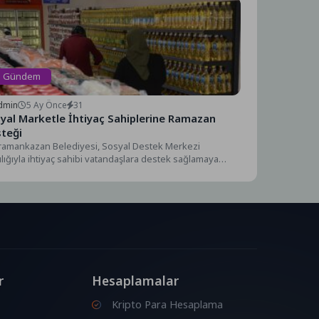
Gündem
dmin
5 Ay Önce
31
yal Marketle İhtiyaç Sahiplerine Ramazan
teği
ramankazan Belediyesi, Sosyal Destek Merkezi
ılığıyla ihtiyaç sahibi vatandaşlara destek sağlamaya
m ediyor. Ramazan ayı dolayısıyla...
r
Hesaplamalar
Kripto Para Hesaplama