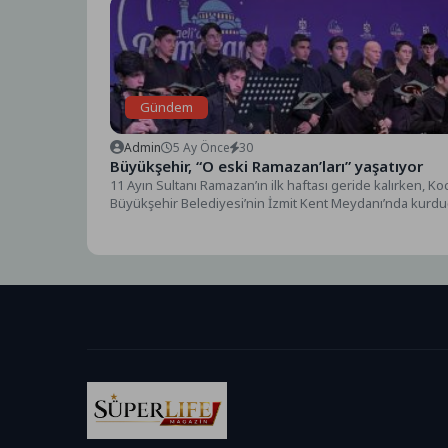
Gündem
Admin
5 Ay Önce
30
Büyükşehir, “O eski Ramazan’ları” yaşatıyor
11 Ayın Sultanı Ramazan’ın ilk haftası geride kalırken, Ko
Büyükşehir Belediyesi’nin İzmit Kent Meydanı’nda kurduğ