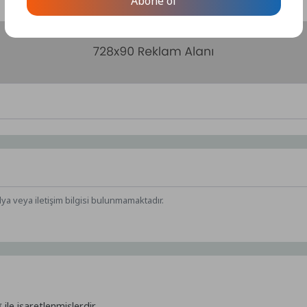
Abone ol
dya veya iletişim bilgisi bulunmamaktadır.
*
ile işaretlenmişlerdir