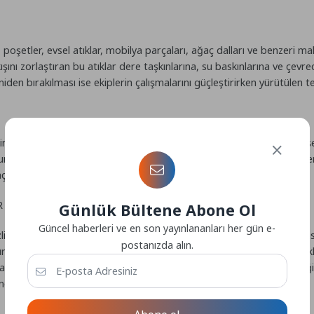
er, poşetler, evsel atıklar, mobilya parçaları, ağaç dalları ve benzeri 
 akışını zorlaştıran bu atıklar dere taşkınlarına, su baskınlarına ve ç
iden bırakılması ise ekiplerin çalışmalarını güçleştirirken yürütülen temi
iskini artırmakla kalmıyor; çevre kirliliğine, kötü koku oluşumuna ve
suzluklar, kent estetiğini de olumsuz etkiliyor. Dere yataklarının t
sı açısından büyük önem taşıyor.
R
Günlük Bültene Abone Ol
Güncel haberleri ve en son yayınlananları her gün e-
i ve dere ıslah çalışmalarını belirli periyotlarla sürdürerek taşkın 
postanızda alın.
ebilirliğinin sağlanabilmesi için vatandaşların evsel ve hafriyat atık
a özen göstermeleri büyük önem taşıyor. Vatandaşların göstereceği 
ndirilmesine önemli katkı sağlayacaktır.