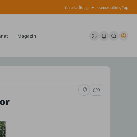
Yazarlar
İletişim
Hakkımızda
Giriş Yap
anat
Magazin
0
yor