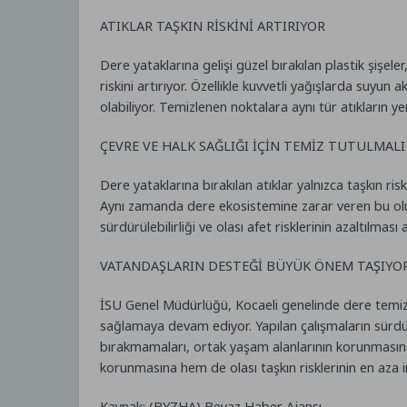
ATIKLAR TAŞKIN RİSKİNİ ARTIRIYOR
Dere yataklarına gelişi güzel bırakılan plastik şişel
riskini artırıyor. Özellikle kuvvetli yağışlarda suyun
olabiliyor. Temizlenen noktalara aynı tür atıkların yen
ÇEVRE VE HALK SAĞLIĞI İÇİN TEMİZ TUTULMALI
Dere yataklarına bırakılan atıklar yalnızca taşkın r
Aynı zamanda dere ekosistemine zarar veren bu olum
sürdürülebilirliği ve olası afet risklerinin azaltılma
VATANDAŞLARIN DESTEĞİ BÜYÜK ÖNEM TAŞIYO
İSU Genel Müdürlüğü, Kocaeli genelinde dere temizliğ
sağlamaya devam ediyor. Yapılan çalışmaların sürdürül
bırakmamaları, ortak yaşam alanlarının korunmasın
korunmasına hem de olası taşkın risklerinin en aza i
Kaynak: (BYZHA) Beyaz Haber Ajansı