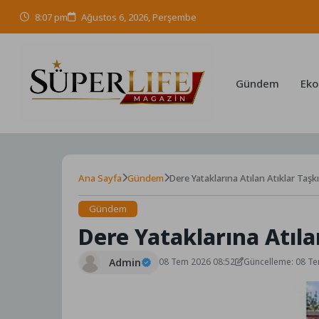
Skip
8:07 pm
Ağustos 6, 2026, Perşembe
to
content
Gündem
Eko
Ana Sayfa
Gündem
Dere Yataklarına Atılan Atıklar Taşkı
Gündem
Dere Yataklarına Atılan
Admin
08 Tem 2026 08:52
Güncelleme: 08 T