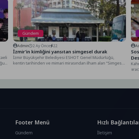
Gündem
Admin
2 Ay Önce
22
A
İzmir’in kimliğini yansıtan simgesel durak
Sos
caeli
İzmir Büyükşehir Belediyesi ESHOT Genel Müdürlüğü,
Des
u...
kentin tarihinden ve mimari mirasından ilham alan “Simgesel
Kah
İzmir...
arac
deva
Footer Menü
Hızlı Bağlantıla
Gündem
İletişim