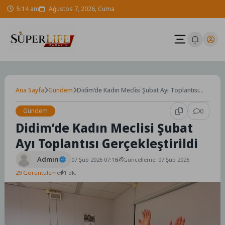
Skip
5:14 am
Ağustos 7, 2026, Cuma
to
content
Ana Sayfa
Gündem
Didim’de Kadın Meclisi Şubat Ayı Toplantısı
Gerçekleştirildi
Gündem
0
Didim’de Kadın Meclisi Şubat
Ayı Toplantısı Gerçekleştirildi
Admin
07 Şub 2026 07:16
Güncelleme: 07 Şub 2026
29 Görüntüleme
1 dk.