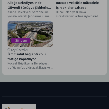
Aliağa Belediyesi’nde
Buca’da vektörle mücadele
Güvenli Sürüş ve Şiddetle
için ekipler sahada
Aliağa Belediyesi personeline
Buca Belediyesi, hava
Mücadele Semineri
yönelik olarak, Jandarma Genel
sıcaklıklarının artmasıyla birlikte
Komutanlığı Asayiş Daire
halk sağlığını tehdit eden
Başkanlığı koordinesinde trafik
vektörlere karşı seferberlik
güvenliği ve...
başlattı.Buca Belediyesi,...
Gündem
4 Ay Önce
28
İzmit sahil bağlantı kolu
trafiğe kapatılıyor
Kocaeli Büyükşehir Belediyesi,
trafiğe nefes aldıracak Başiskele
Kavşağı Projesi’nde önemli bir
aşamaya daha geçiyor. Proje...