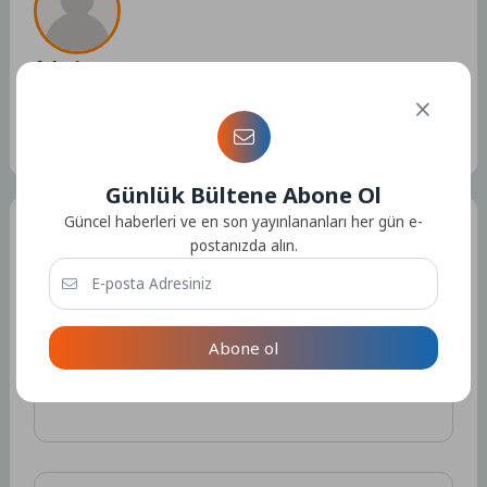
Admin
Kullanıcıya ait herhangi bir sosyal medya veya iletişim bilgisi
bulunmamaktadır.
15182 Yazı
Günlük Bültene Abone Ol
Güncel haberleri ve en son yayınlananları her gün e-
Bir Yorum Yazın
postanızda alın.
E-posta adresiniz yayınlanmayacak.
Gerekli alanlar
*
ile
işaretlenmişlerdir
Abone ol