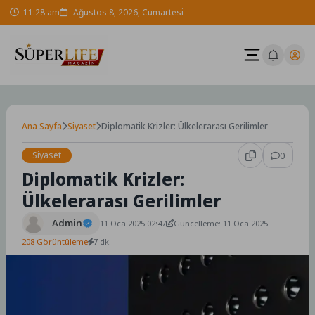
Skip
11:28 am
Ağustos 8, 2026, Cumartesi
to
content
Ana Sayfa
Siyaset
Diplomatik Krizler: Ülkelerarası Gerilimler
Siyaset
0
Diplomatik Krizler:
Ülkelerarası Gerilimler
Admin
11 Oca 2025 02:47
Güncelleme: 11 Oca 2025
208 Görüntüleme
7 dk.