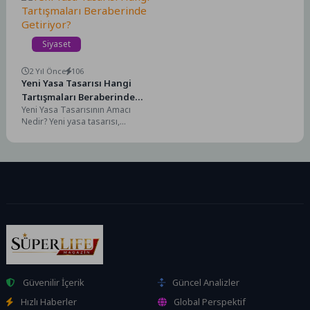
jeopolitik...
Siyaset
2 Yıl Önce
106
Yeni Yasa Tasarısı Hangi
Tartışmaları Beraberinde
Yeni Yasa Tasarısının Amacı
Getiriyor?
Nedir? Yeni yasa tasarısı,
toplumun ihtiyaçlarına cevap
vermek ve mevcut sorunları...
Güvenilir İçerik
Güncel Analizler
Hızlı Haberler
Global Perspektif