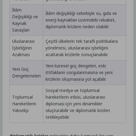
İklim
İklim değişikliği sebebiyle su, gıda ve
Değişikliği ve
enerji kaynakları üzerindeki rekabet,
Kaynak
diplomatik krizlere neden olabilir.
Savaşları
Uluslararası
Çeşitli ülkelerin tek taraflı politikalara
İşbirliğinin
yönelmesi, uluslararası işbirliğini
Azalması
azaltarak krizlerle sonuçlanabilir.
Yeni küresel güç dengeleri, eski
Yeni Güç
ittifakların sorgulanmasına ve yeni
Dengelemeleri
krizlerin oluşmasına yol açabilir.
Sosyal medya ve toplumsal
Toplumsal
hareketlerin etkisi, uluslararası
Hareketlerin
diplomasi için yeni dinamikler
Yükselişi
oluşturabilir ve diplomatik krizleri
tetikleyebilir.
diplomatik krizler
gelecekte daha karmaşık bir yapı