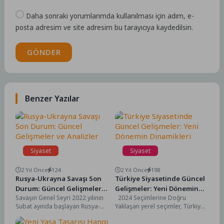
Daha sonraki yorumlarımda kullanılması için adım, e-
posta adresim ve site adresim bu tarayıcıya kaydedilsin.
GÖNDER
Benzer Yazılar
Siyaset
Siyaset
2 Yıl Önce
124
2 Yıl Önce
198
Rusya-Ukrayna Savaşı Son
Türkiye Siyasetinde Güncel
Durum: Güncel Gelişmeler
Gelişmeler: Yeni Dönemin
Savaşın Genel Seyri 2022 yılının
2024 Seçimlerine Doğru
ve Analizler
Dinamikleri
Şubat ayında başlayan Rusya-
Yaklaşan yerel seçimler, Türkiye
Ukrayna savaşı, Avrupa'nın
siyaseti nin en sıcak gündem
doğusunda büyük bir
maddelerinden biri....