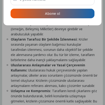
yapılması, sorunların karşılıklı anlayışla ele alınmasına
yardımcı olur.
Abone ol
Üçüncü Tarafın Rolü:
Bazen tarafların kendi
aralarındaki sorunları çözmeleri zor olabilir. Bu durumda,
tarafsız bir üçüncü ülke ya da uluslararası bir kuruluş
(örneğin, Birleşmiş Milletler) devreye girebilir ve
arabuluculuk yapabilir.
Olayların Tarafsız Bir Şekilde İzlenmesi:
Krizler
sırasında yaşanan olayların bağımsız kuruluşlar
tarafından izlenmesi, sorunun daha objektif bir şekilde
ele alınmasına yardımcı olur. Bu tür bir izleme, tarafların
birbirlerine daha inançlı yaklaşmalarını sağlayabilir.
Uluslararası Anlaşmalar ve Yasal Çerçevenin
Kullanımı:
Uluslararası hukuk çerçevesinde yapılan
anlaşmalar, ülkeler arası sorunların çözümünde önemli bir
temel oluşturur. Krizlerin çözümünde uluslararası
anlaşmaların referans alınması, kalıcı çözümler sunabilir.
Uzlaşma ve Kompromis:
Tarafların kendi çıkarlarını göz
önünde bulundurarak, belirli konularda uzlaşmaya
gitmeleri, krizlerin çözümüne önemli katkı sağlayabilir. Bu