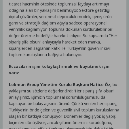
ticaret hacminin ötesinde toplumsal faydayı artırmayı
odağına alan bir yaklaşım benimsiyor. Sektöre getirdiği
dijital çözümler, yeni nesil depoculuk modeli, geniş ürün
gamı ve stratejik dağıtım ağıyla sadece operasyonel
verimlilik sağlamıyor; topluma dokunan sürdürülebilir bir
değer üretme hedefiyle hareket ediyor. Bu kapsamda “Her
sipariş şifa olsun” anlayışıyla hareket eden marka,
siparişlerden sağlanan katkı ile Türkiye’nin güvenilir sivil
toplum kuruluşlarına bağışta bulunuyor.
Eczacıların işini kolaylaştırmak ve büyütmek için
varız
Lokman Group Yönetim Kurulu Başkanı Hatice Öz
, bu
yaklaşımı şu sözlerle değerlendirdi: ‘Her sipariş şifa olsun’
anlayışımız, işimizin toplumsal sorumluluğumuzu da
kapsayan bir bakış açısının ürünü. Çünkü verilen her sipariş,
Türkiye’nin önde gelen ve güvenilir sivil toplum kuruluşlarına
ulaşan bir katkıya dönüşüyor. Dönemler değişiyor, iş yapış
biçimleri dönüşüyor; ancak şifanın önemini koruduğunu,
eczacılarımızın, şifayı topluma ulaştırmak için daha iyi bir