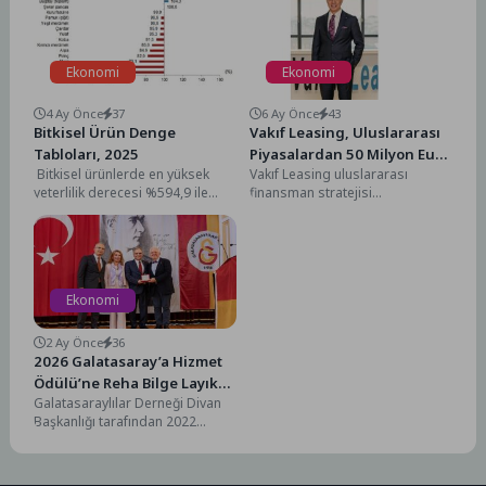
Ekonomi
Ekonomi
4 Ay Önce
37
6 Ay Önce
43
Bitkisel Ürün Denge
Vakıf Leasing, Uluslararası
Tabloları, 2025
Piyasalardan 50 Milyon Euro
Bitkisel ürünlerde en yüksek
Vakıf Leasing uluslararası
Tutarında Yeni Kaynak
yeterlilik derecesi %594,9 ile
finansman stratejisi
Temin Etti
kayısı ve zerdalide
doğrultusunda Bank ABC ile 50
gerçekleştiTahıl ürünleri toplamı
milyon Euro tutarında yeni bir...
için...
Ekonomi
2 Ay Önce
36
2026 Galatasaray’a Hizmet
Ödülü’ne Reha Bilge Layık
Galatasaraylılar Derneği Divan
Görüldü
Başkanlığı tarafından 2022
yılında başlatılan Galatasaray’a
Hizmet Ödülü’nün bu yılki sahibi,
7...