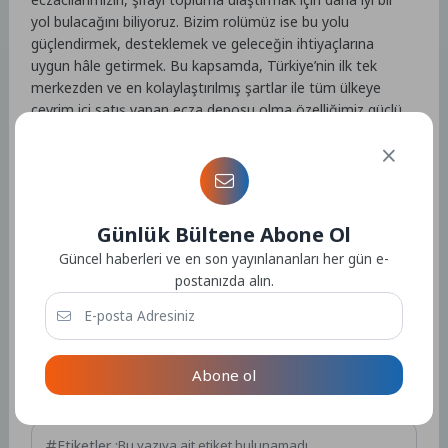
yol bulacağını biliyoruz. Bizim rolümüz ise bu yolu
güçlendirmek, desteklemek ve geleceğin ihtiyaçlarına
uygun hâle getirmek. Bu kapsamda, Türkiye’nin ilk tek
merkezden ve en kolaylaştırılmış şartlar ile tüm ülkeye
çevrim içi satış yapan ecza deposu olma özelliğimiz güçlü
bir temel oluşturuyor. Yeni nesil ecza depoculuğu
modelimizi daha geniş bir coğrafyaya yaymayı ve
sektördeki dönüşümü hızlandırmayı hedefliyoruz. Teknoloji
odaklı hizmetlerimizi küresel ölçekte büyüterek bu vizyonu
uluslararası arenaya taşımaya kararlıyız.”
Günlük Bültene Abone Ol
Güncel haberleri ve en son yayınlananları her gün e-
postanızda alın.
Kaynak: (BYZHA) Beyaz Haber Ajansı
Abone ol
Etiketler :
Bu yazıya ait etiket bulunamadı.