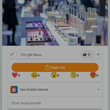
0
Tepki Ver
0
0
0
0
0
Yazı Özetini Göster
Özet bulunamadı.