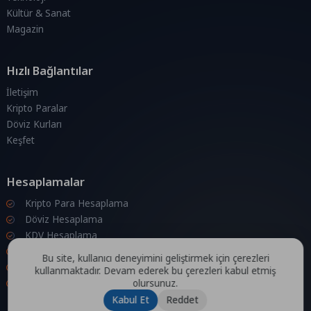
Kültür & Sanat
Magazin
Hızlı Bağlantılar
İletişim
Kripto Paralar
Döviz Kurları
Keşfet
Hesaplamalar
Kripto Para Hesaplama
Döviz Hesaplama
KDV Hesaplama
İndirim Hesaplama
Bu site, kullanıcı deneyimini geliştirmek için çerezleri
Zam Hesaplama
kullanmaktadır. Devam ederek bu çerezleri kabul etmiş
olursunuz.
Bileşik Hesaplama
Kabul Et
Reddet