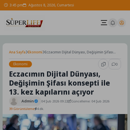
Skip
3:45 pm
Ağustos 8, 2026, Cumartesi
to
content
Ana Sayfa
Ekonomi
Eczacımın Dijital Dünyası, Değişimin Şifası
konsepti ile 13. kez kapılarını açıyor
Ekonomi
0
Eczacımın Dijital Dünyası,
Değişimin Şifası konsepti ile
13. kez kapılarını açıyor
Admin
04 Şub 2026 09:22
Güncelleme: 04 Şub 2026
39 Görüntüleme
4 dk.