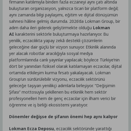
firmanın katılımıyla binden fazla eczaneyi aynı çatı altında
buluşturan organizasyon, yalnızca ticari bir platform değil;
aynı zamanda bilgi paylaşımı, eğitim ve dijital dönüşümün
sahnesi hâline gelmiş durumda. 2026’da Lokman Group, bir
adım daha ileri giderek geliştirmekte olduğu
Lokman
AI
karakterini sektörle buluşturmaya hazırlanıyor. Bu
yenilik, eczacılıkta yapay zekâ destekli çözümlerin
geleceğine dair güçlü bir vizyon sunuyor. Etkinlik alanında
yer alacak robotlar aracılığıyla sosyal medya
platformlarında canlı yayınlar yapılacak; böylece Türkiye’nin
dört bir yanından fiziksel olarak katılamayan eczacılar, dijital
ortamda etkileşim kurma fırsatı yakalayacak. Lokman
Group’un sürdürülebilir vizyonu, eczacılık sektörünü
geleceğe taşıyan yenilikçi adımlarla birleşiyor. “Değişimin
Şifası” mottosuyla şekillenen bu etkinlik hem sektör
profesyonelleri hem de genç eczacılar için ilham verici bir
öğrenme ve iş birliği ekosistemi yaratıyor.
Dönemler değişse de şifanın önemi hep aynı kalıyor
Lokman Ecza Deposu
, eczacılık sektöründe yarattığı