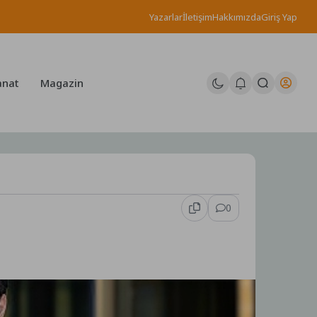
Yazarlar
İletişim
Hakkımızda
Giriş Yap
anat
Magazin
0