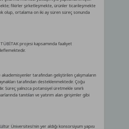
ekte; fikirler şirketleşmekte, ürünler ticarileşmekte
açık olup, ortalama on iki ay süren süreç sonunda
r TÜBİTAK projesi kapsamında faaliyet
deflemektedir.
 akademisyenler tarafından geliştirilen çalışmaların
n kaynakları tarafından desteklenmektedir. Çoğu
. Süreç yalnızca potansiyel üretmekle sınırlı
rlarında tanıtılan ve yatırım alan girişimler gibi
ltür Üniversitesi’nin yer aldığı konsorsiyum yapısı