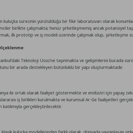
n kuluçka sürecinin yürütüldüğü bir fikir laboratuvarı olarak konum
mciler birlikte çalışmakta; henüz şirketleşmemiş ancak potansiyel taşı
urmak, ilk prototip ve iş modeli üzerinde çalışmak olup, şirketleşme 
 Ölçeklenme
tanbul’daki Teknoloji Üssü’ne taşınmakta ve gelişimlerini burada sürd
unu bir arada destekleyen bütünlüklü bir yapı oluşturmaktadır.
nya ile ortak olarak faaliyet göstermekte ve endüstri için yapay zek
 uluslararası iş birlikleri kurulmakta ve kurumsal Ar-Ge faaliyetleri gerç
katılımıyla gerçekleştirilecektir.
lasik kuluçka modellerinden farklı olarak, dünyada yaygınlaşan şirket