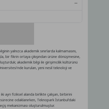
lginin yalnızca akademik sınırlarda kalmamasını,
la, bir fikrin ortaya çıkışından ürüne dönüşmesine,
şturduk; akademik bilgi ile girişimcilik kültürünü
iversitesi’nde kurulan, yeni nesil teknoloji ve
yrı fiziksel alanda birlikte çalışan, birbirini
a sürecine odaklanırken, Teknopark İstanbul’daki
 geçiş mekanizması oluşturulmuştur.