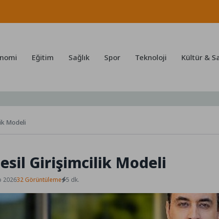
nomi
Eğitim
Sağlık
Spor
Teknoloji
Kültür & S
lik Modeli
esil Girişimcilik Modeli
b 2026
32 Görüntüleme
5 dk.