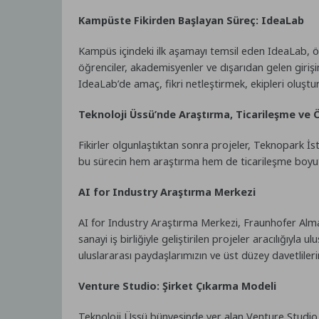
Kampüste Fikirden Başlayan Süreç: IdeaLab
Kampüs içindeki ilk aşamayı temsil eden IdeaLab, ö
öğrenciler, akademisyenler ve dışarıdan gelen girişi
IdeaLab’de amaç, fikri netleştirmek, ekipleri oluşt
Teknoloji Üssü’nde Araştırma, Ticarileşme ve
Fikirler olgunlaştıktan sonra projeler, Teknopark İs
bu sürecin hem araştırma hem de ticarileşme boyut
AI for Industry Araştırma Merkezi
AI for Industry Araştırma Merkezi, Fraunhofer Alma
sanayi iş birliğiyle geliştirilen projeler aracılığıyla
uluslararası paydaşlarımızın ve üst düzey davetlilerin 
Venture Studio: Şirket Çıkarma Modeli
Teknoloji Üssü bünyesinde yer alan Venture Studio, k