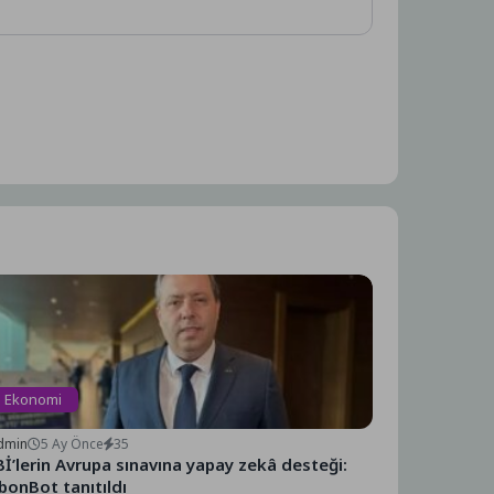
Ekonomi
dmin
5 Ay Önce
35
İ’lerin Avrupa sınavına yapay zekâ desteği:
bonBot tanıtıldı