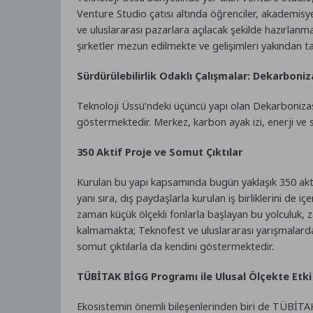
Venture Studio çatısı altında öğrenciler, akademisyen
ve uluslararası pazarlara açılacak şekilde hazırlanm
şirketler mezun edilmekte ve gelişimleri yakından ta
Sürdürülebilirlik Odaklı Çalışmalar: Dekarbon
Teknoloji Üssü’ndeki üçüncü yapı olan Dekarboniza
göstermektedir. Merkez, karbon ayak izi, enerji ve
350 Aktif Proje ve Somut Çıktılar
Kurulan bu yapı kapsamında bugün yaklaşık 350 aktif
yanı sıra, dış paydaşlarla kurulan iş birliklerini de
zaman küçük ölçekli fonlarla başlayan bu yolculuk, 
kalmamakta; Teknofest ve uluslararası yarışmalarda el
somut çıktılarla da kendini göstermektedir.
TÜBİTAK BİGG Programı ile Ulusal Ölçekte Etki
Ekosistemin önemli bileşenlerinden biri de TÜBİTAK 