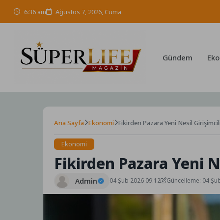
Skip
6:36 am
Ağustos 7, 2026, Cuma
to
content
Gündem
Eko
Ana Sayfa
Ekonomi
Fikirden Pazara Yeni Nesil Girişimci
Ekonomi
Fikirden Pazara Yeni N
Admin
04 Şub 2026 09:12
Güncelleme: 04 Şu