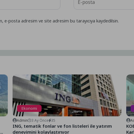
m, e-posta adresim ve site adresim bu tarayıcıya kaydedilsin.
Ekonomi
Admin
3 Ay Önce
35
A
ING, tematik fonlar ve fon listeleri ile yatırım
KOB
deneyimini kolaylaştırıyor
Kar