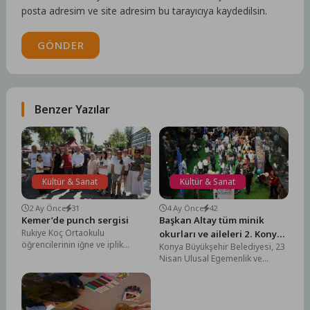
posta adresim ve site adresim bu tarayıcıya kaydedilsin.
GÖNDER
Benzer Yazılar
Kültür & Sanat
Kültür & Sanat
2 Ay Önce
31
4 Ay Önce
42
Kemer’de punch sergisi
Başkan Altay tüm minik
Rukiye Koç Ortaokulu
okurları ve aileleri 2. Konya
öğrencilerinin iğne ve iplik
Konya Büyükşehir Belediyesi, 23
Çocuk Kitap Günleri’ne
kullanarak kumaş üzerine
Nisan Ulusal Egemenlik ve
davet etti
yaptıkları punch sergisi
Çocuk Bayramı kapsamında
yapıldı. Mustafa Ertuğrul...
Anadolu’nun en büyük çocuk...