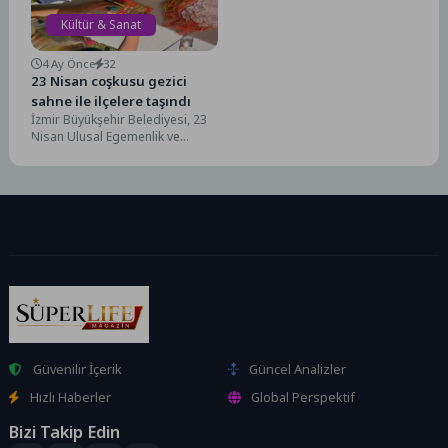
Kültür & Sanat
4 Ay Önce
32
23 Nisan coşkusu gezici
sahne ile ilçelere taşındı
İzmir Büyükşehir Belediyesi, 23
Nisan Ulusal Egemenlik ve
Çocuk Bayramı kapsamında
kentin dört bir yanını...
Güvenilir İçerik
Güncel Analizler
Hızlı Haberler
Global Perspektif
Bizi Takip Edin