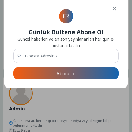
Kaynak: (BYZHA) Beyaz Haber Ajansı
Günlük Bültene Abone Ol
Güncel haberleri ve en son yayınlananları her gün e-
postanızda alın.
Etiketler :
Bu yazıya ait etiket bulunamadı.
Abone ol
Tüm Yazılar
Admin
Kullanıcıya ait herhangi bir sosyal medya veya iletişim bilgisi
bulunmamaktadır.
15259 Yazı