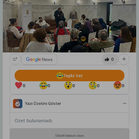
0
Tepki Ver
0
0
0
0
0
Yazı Özetini Göster
Özet bulunamadı.