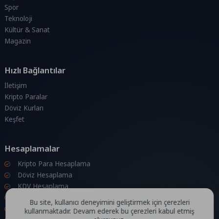
Spor
Teknoloji
Kültür & Sanat
Magazin
Hızlı Bağlantılar
İletişim
Kripto Paralar
Döviz Kurları
Keşfet
Hesaplamalar
Kripto Para Hesaplama
Döviz Hesaplama
KDV Hesaplama
İndirim Hesaplama
Bu site, kullanıcı deneyimini geliştirmek için çerezleri
Zam Hesaplama
kullanmaktadır. Devam ederek bu çerezleri kabul etmiş