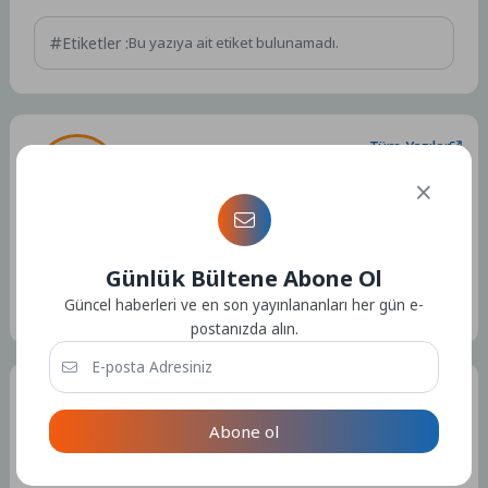
Etiketler :
Bu yazıya ait etiket bulunamadı.
Tüm Yazılar
Admin
Günlük Bültene Abone Ol
Kullanıcıya ait herhangi bir sosyal medya veya iletişim bilgisi
bulunmamaktadır.
Güncel haberleri ve en son yayınlananları her gün e-
15304 Yazı
postanızda alın.
Bir Yorum Yazın
Abone ol
E-posta adresiniz yayınlanmayacak.
Gerekli alanlar
*
ile
işaretlenmişlerdir