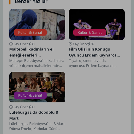
Benzer Yazılar
Kültür & Sanat
Kültür & Sanat
3 Ay Önce
38
3 Ay Önce
36
Maltepeli kadınların el
Film Ofisi’nin Konuğu
emeği eserleri
Oyuncu Erdem Kaynarca
Maltepe Belediyesi’nin kadınlara
Tiyatro, sinema ve dizi
sergilenmeye başladı
Oldu
yönelik ilçenin mahallelerinde
oyuncusu Erdem Kaynarca,
hizmet veren kadın danışma ve
Küçükçekmece Belediyesi Film
sosyal yaşam merkezlerinde
Ofisi’nin düzenlediği Oyunculuk
eğitim...
Üzerine Söyleşiye...
Kültür & Sanat
5 Ay Önce
38
Lüleburgaz’da dopdolu 8
Mart
Lüleburgaz Belediyesi’nin 8 Mart
Dünya Emekçi Kadınlar Günü
kapsamında düzenlediği