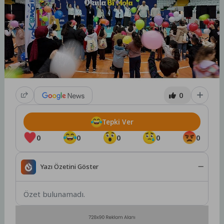
0
Tepki Ver
0
0
0
0
0
Yazı Özetini Göster
Özet bulunamadı.