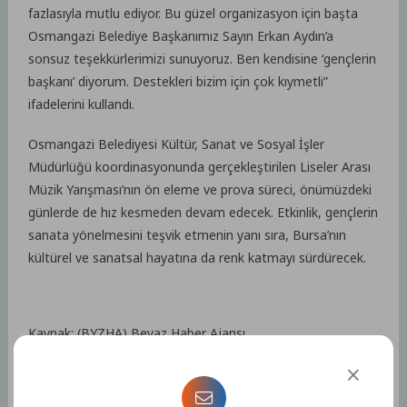
fazlasıyla mutlu ediyor. Bu güzel organizasyon için başta
Osmangazi Belediye Başkanımız Sayın Erkan Aydın’a
sonsuz teşekkürlerimizi sunuyoruz. Ben kendisine ‘gençlerin
başkanı’ diyorum. Destekleri bizim için çok kıymetli”
ifadelerini kullandı.
Osmangazi Belediyesi Kültür, Sanat ve Sosyal İşler
Müdürlüğü koordinasyonunda gerçekleştirilen Liseler Arası
Müzik Yarışması’nın ön eleme ve prova süreci, önümüzdeki
günlerde de hız kesmeden devam edecek. Etkinlik, gençlerin
sanata yönelmesini teşvik etmenin yanı sıra, Bursa’nın
kültürel ve sanatsal hayatına da renk katmayı sürdürecek.
Kaynak: (BYZHA) Beyaz Haber Ajansı