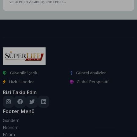
vefat eden vatandaşların cenaze
nakil işlemlerini ücretsiz
karşılıyor. Sosyal belediyecilik
anlayışıyla sunulan...
Güvenilir İçerik
Güncel Analizler
Hızlı Haberler
Global Perspektif
Bizi Takip Edin
Footer Menü
Gündem
Ekonomi
Eğitim