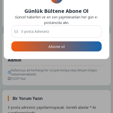
Günlük Bültene Abone Ol
Etiketler :
Bu yazıya ait etiket bulunamadı.
Güncel haberleri ve en son yayınlananları her gün e-
postanızda alın.
Tüm Yazılar
Abone ol
Admin
Kullanıcıya ait herhangi bir sosyal medya veya iletişim bilgisi
bulunmamaktadır.
15297 Yazı
Bir Yorum Yazın
E-posta adresiniz yayınlanmayacak.
Gerekli alanlar
*
ile
işaretlenmişlerdir