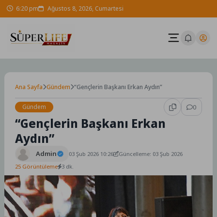
Skip
6:20 pm
Ağustos 8, 2026, Cumartesi
to
content
Ana Sayfa
Gündem
“Gençlerin Başkanı Erkan Aydın”
Gündem
0
“Gençlerin Başkanı Erkan
Aydın”
Admin
03 Şub 2026 10:26
Güncelleme: 03 Şub 2026
25 Görüntüleme
3 dk.