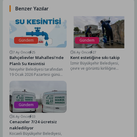
Benzer Yazılar
Gündem
Gündem
7 Ay Önce
25
6 Ay Önce
27
Bahçelievler Mahallesi’nde
Kent estetiğine sıkı takip
İzmir Büyükşehir Belediyesi,
Planlı Su Kesintisi
çevre ve görüntü kirliliğine
Nevşehir Belediyesi tarafından
neden olan izinsiz ilan ve reklam
19 Ocak 2026 Pazartesi günü
afişlerine yönelik...
11.00 – 17.00 saatleri arasında
Bahçelievler Mahallesi’nde...
Gündem
6 Ay Önce
33
Cenazeler 7/24 ücretsiz
naklediliyor
Kocaeli Büyükşehir Belediyesi,