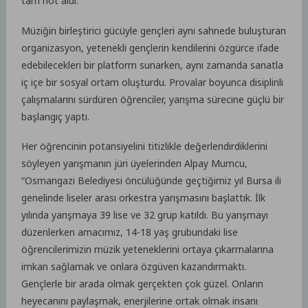
tam not aldı.
Müziğin birleştirici gücüyle gençleri aynı sahnede buluşturan
organizasyon, yetenekli gençlerin kendilerini özgürce ifade
edebilecekleri bir platform sunarken, aynı zamanda sanatla
iç içe bir sosyal ortam oluşturdu. Provalar boyunca disiplinli
çalışmalarını sürdüren öğrenciler, yarışma sürecine güçlü bir
başlangıç yaptı.
Her öğrencinin potansiyelini titizlikle değerlendirdiklerini
söyleyen yarışmanın jüri üyelerinden Alpay Mumcu,
“Osmangazi Belediyesi öncülüğünde geçtiğimiz yıl Bursa ili
genelinde liseler arası orkestra yarışmasını başlattık. İlk
yılında yarışmaya 39 lise ve 32 grup katıldı. Bu yarışmayı
düzenlerken amacımız, 14-18 yaş grubundaki lise
öğrencilerimizin müzik yeteneklerini ortaya çıkarmalarına
imkan sağlamak ve onlara özgüven kazandırmaktı.
Gençlerle bir arada olmak gerçekten çok güzel. Onların
heyecanını paylaşmak, enerjilerine ortak olmak insanı