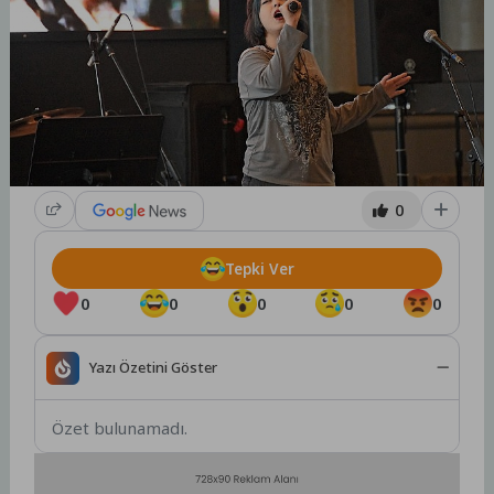
0
Tepki Ver
0
0
0
0
0
Yazı Özetini Göster
Özet bulunamadı.