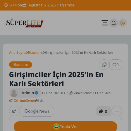
Skip
6:44 pm
Ağustos 6, 2026, Perşembe
to
content
Ana Sayfa
Ekonomi
Girişimciler İçin 2025’in En Karlı Sektörleri
Ekonomi
0
Girişimciler İçin 2025’in En
Karlı Sektörleri
Admin
11 Oca 2025 03:05
Güncelleme: 11 Oca 2025
67 Görüntüleme
9 dk.
0
Tepki Ver