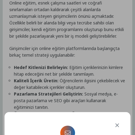
Online eğitim, esnek çalışma saatleri ve coğrafi
sınırlamaları ortadan kaldırarak çeşitli alanlarda
uzmanlaşmak isteyen girişimcilerin önünü açmaktadır.
Özellikle belirli bir alanda bilgi veya tecrübe sahibi olan
girişimciler, kendi eğitim programlarını oluşturup bunu etkili
bir şekilde pazarlayarak yeni bir iş modeli geliştirebilirler.
Girişimciler için online eğitim platformlarında başlangıçta
birkaç temel strateji uygulanabilir:
Hedef Kitlenizi Belirleyin:
Eğitim içeriklerinizin kimlere
hitap edeceğini net bir şekilde tanımlayın.
Kaliteli İçerik Üretin:
Öğrencilerin ilgisini çekebilecek ve
değer katabilecek içerikler oluşturun.
Pazarlama Stratejileri Geliştirin:
Sosyal medya, e-
posta pazarlama ve SEO gibi araçları kullanarak
eğitiminizi tanıtın.
Öğrenci Geri Bildirimlerine Önem Verin:
Eğitim
sürecindeki geri bildirimleri dikkate alarak içeriğinizi
sürekli geliştirin.