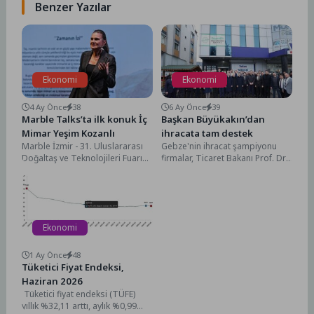
Benzer Yazılar
Ekonomi
Ekonomi
4 Ay Önce
38
6 Ay Önce
39
Marble Talks’ta ilk konuk İç
Başkan Büyükakın’dan
Mimar Yeşim Kozanlı
ihracata tam destek
Marble İzmir - 31. Uluslararası
Gebze'nin ihracat şampiyonu
Doğaltaş ve Teknolojileri Fuarı
firmalar, Ticaret Bakanı Prof. Dr.
kapsamında düzenlenen Marble
Ömer Bolat'ın da katıldığı
Talks’un ilk konuğu,...
törenle ödüllendirildi. Kocaeli...
Ekonomi
1 Ay Önce
48
Tüketici Fiyat Endeksi,
Haziran 2026
Tüketici fiyat endeksi (TÜFE)
yıllık %32,11 arttı, aylık %0,99