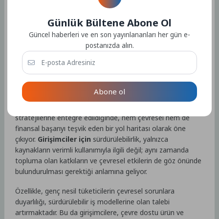
girişimciler için
online eğitim sektörü, yenilikçi fikirler ve
özgün içeriklerle büyük bir potansiyele sahip. Eğitimdeki
Günlük Bültene Abone Ol
dijitalleşme, girişimcilerin gelişen pazarın ihtiyaçlarına yanıt
Güncel haberleri ve en son yayınlananları her gün e-
vermesi için benzersiz fırsatlar sunuyor.
postanızda alın.
Sürdürülebilirlik ve Girişimciler
İçin Gelecek Vizyonu
Abone ol
Günümüzde girişimciler için sürdürülebilirlik, sadece bir
trend olmanın ötesine geçmiş durumda. Bu kavram, iş
stratejilerine entegre edildiğinde, hem çevresel hem de
finansal başarıyı teşvik eden bir yol haritası olarak öne
çıkıyor.
Girişimciler için
sürdürülebilirlik, yalnızca
kaynakların verimli kullanımıyla ilgili değil; aynı zamanda
topluma olan katkıların ve çevresel etkilerin de göz önünde
bulundurulması gerektiği anlamına geliyor.
Özellikle, genç nesil tüketicilerin çevresel sorunlara
duyarlılığı, sürdürülebilir iş modellerine olan talebi
artırmaktadır. Bu da girişimcilere, çevre dostu ürün ve