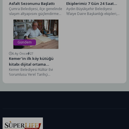
Asfalt Sezonunu Başlattı
Ekiplerimiz 7 Gün 24 Saat
Çumra Belediyesi, ilçe genelinde
Aydın Büyükşehir Belediyesi
Vatandaşlarımızın Yanında
ulaşım altyapısını güçlendirmek
İtfaiye Daire Başkanlığı ekipleri,
ve vatandaşlara daha güvenli,
16, 17 ve 18 Temmuz
konforlu ve modern yollar...
tarihlerinde il genelinde...
Gündem
6 Ay Önce
27
Kemer’in ilk köy kütüğü
kitabı dijital ortama
Kemer Belediyesi Kültür Evi
aktarılıyor
Sorumlusu Yerel Tarihçi
Ramazan Kar, elinde
bulundurduğu Kemer’in ilk köy
kütüğü...