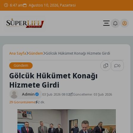
Skip
6:47 am
Ağustos 10, 2026, Pazartesi
to
content
Ana Sayfa
Gündem
Gölcük Hükümet Konağı Hizmete Girdi
Gündem
0
Gölcük Hükümet Konağı
Hizmete Girdi
Admin
03 Şub 2026 08:02
Güncelleme: 03 Şub 2026
29 Görüntüleme
2 dk.