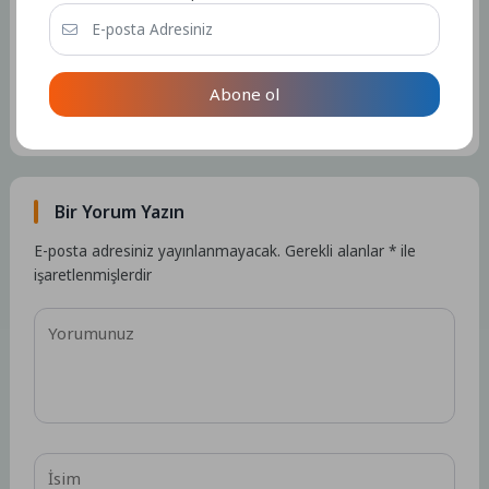
Admin
Kullanıcıya ait herhangi bir sosyal medya veya iletişim bilgisi
Abone ol
bulunmamaktadır.
15327 Yazı
Bir Yorum Yazın
E-posta adresiniz yayınlanmayacak.
Gerekli alanlar
*
ile
işaretlenmişlerdir