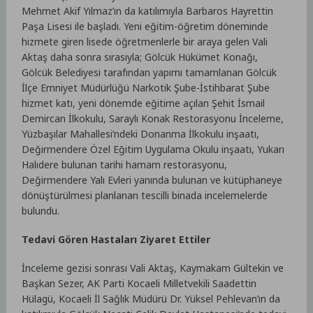
Mehmet Akif Yılmaz’ın da katılımıyla Barbaros Hayrettin
Paşa Lisesi ile başladı. Yeni eğitim-öğretim döneminde
hizmete giren lisede öğretmenlerle bir araya gelen Vali
Aktaş daha sonra sırasıyla; Gölcük Hükümet Konağı,
Gölcük Belediyesi tarafından yapımı tamamlanan Gölcük
İlçe Emniyet Müdürlüğü Narkotik Şube-İstihbarat Şube
hizmet katı, yeni dönemde eğitime açılan Şehit İsmail
Demircan İlkokulu, Saraylı Konak Restorasyonu İnceleme,
Yüzbaşılar Mahallesi’ndeki Donanma İlkokulu inşaatı,
Değirmendere Özel Eğitim Uygulama Okulu inşaatı, Yukarı
Halıdere bulunan tarihi hamam restorasyonu,
Değirmendere Yalı Evleri yanında bulunan ve kütüphaneye
dönüştürülmesi planlanan tescilli binada incelemelerde
bulundu.
Tedavi Gören Hastaları Ziyaret Ettiler
İnceleme gezisi sonrası Vali Aktaş, Kaymakam Gültekin ve
Başkan Sezer, AK Parti Kocaeli Milletvekili Saadettin
Hülagü, Kocaeli İl Sağlık Müdürü Dr. Yüksel Pehlevan’ın da