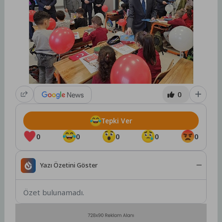
0
Tepki Ver
0
0
0
0
0
Yazı Özetini Göster
Özet bulunamadı.