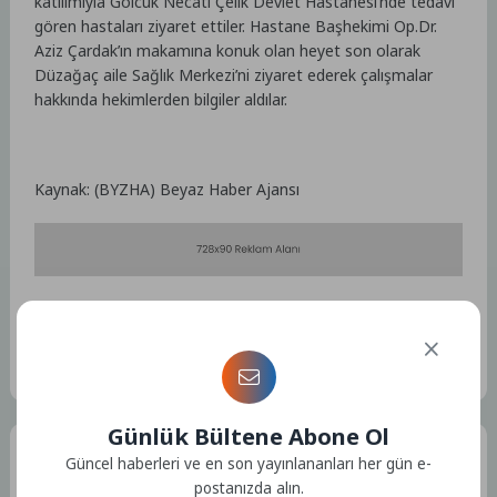
katılımıyla Gölcük Necati Çelik Devlet Hastanesi’nde tedavi
gören hastaları ziyaret ettiler. Hastane Başhekimi Op.Dr.
Aziz Çardak’ın makamına konuk olan heyet son olarak
Düzağaç aile Sağlık Merkezi’ni ziyaret ederek çalışmalar
hakkında hekimlerden bilgiler aldılar.
Kaynak: (BYZHA) Beyaz Haber Ajansı
Etiketler :
Bu yazıya ait etiket bulunamadı.
Günlük Bültene Abone Ol
Tüm Yazılar
Güncel haberleri ve en son yayınlananları her gün e-
postanızda alın.