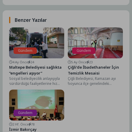
Benzer Yazılar
Gündem
Gündem
4 Ay Önce
24
5 Ay Önce
23
Maltepe Belediyesi sağlıkta
Çiğli’de İbadethaneler İçin
“engelleri aşıyor”
Temizlik Mesaisi
Sosyal belediyecilik anlayışıyla
Çiğli Belediyesi, Ramazan ayı
sürdürdüğü faaliyetlerine hız
boyunca ilçe genelindeki
kesmeden devam eden Maltepe
camilerde temizlik çalışmalarına
Belediyesi, sağlıkta da engelleri
devam ediyor. Vatandaşların
aşmaya...
ibadetlerini sağlıklı...
Gündem
2 Hf. Önce
78
İzmir Bakırçay