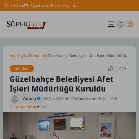
Skip
9:10 am
Ağustos 6, 2026, Perşembe
to
content
Ana Sayfa
Gündem
Güzelbahçe Belediyesi Afet İşleri Müdürlüğü
Kuruldu
Gündem
0
Güzelbahçe Belediyesi Afet
İşleri Müdürlüğü Kuruldu
Admin
03 Şub 2026 10:11
Güncelleme: 03 Şub 2026
29 Görüntüleme
2 dk.