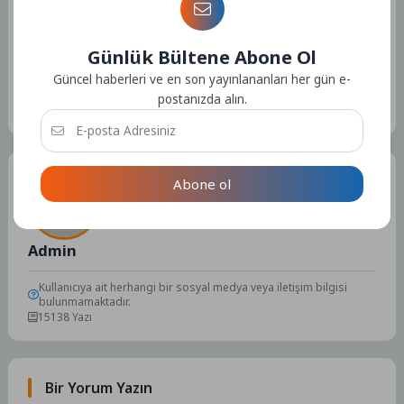
Günlük Bültene Abone Ol
Güncel haberleri ve en son yayınlananları her gün e-
Etiketler :
Bu yazıya ait etiket bulunamadı.
postanızda alın.
Tüm Yazılar
Abone ol
Admin
Kullanıcıya ait herhangi bir sosyal medya veya iletişim bilgisi
bulunmamaktadır.
15138 Yazı
Bir Yorum Yazın