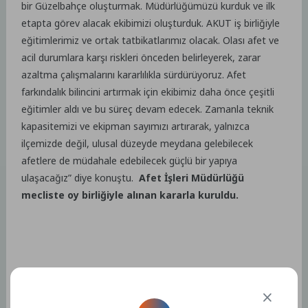
bir Güzelbahçe oluşturmak. Müdürlüğümüzü kurduk ve ilk
etapta görev alacak ekibimizi oluşturduk. AKUT iş birliğiyle
eğitimlerimiz ve ortak tatbikatlarımız olacak. Olası afet ve
acil durumlara karşı riskleri önceden belirleyerek, zarar
azaltma çalışmalarını kararlılıkla sürdürüyoruz. Afet
farkındalık bilincini artırmak için ekibimiz daha önce çeşitli
eğitimler aldı ve bu süreç devam edecek. Zamanla teknik
kapasitemizi ve ekipman sayımızı artırarak, yalnızca
ilçemizde değil, ulusal düzeyde meydana gelebilecek
afetlere de müdahale edebilecek güçlü bir yapıya
ulaşacağız” diye konuştu.
Afet İşleri Müdürlüğü
mecliste oy birliğiyle alınan kararla kuruldu.
Kaynak: (BYZHA) Beyaz Haber Ajansı