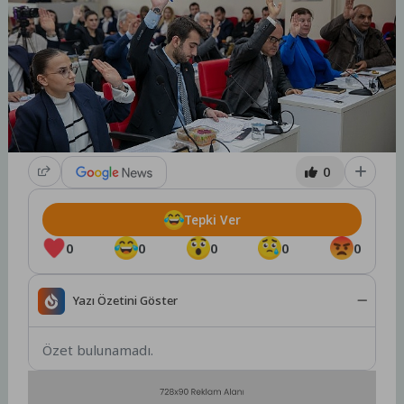
0
Tepki Ver
0
0
0
0
0
Yazı Özetini Göster
Özet bulunamadı.