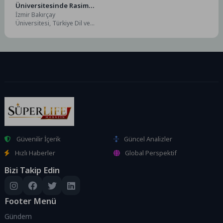
Üniversitesinde Rasim
İzmir Bakırçay
Özdenören Vefatının Yıl
Üniversitesi, Türkiye Dil ve
Dönümünde Anıldı
Edebiyat Derneği İzmir
Şubesi ve Genç Memur-Sen
İzmir İl Başkanlığı iş birliğiyle,
Türk...
Güvenilir İçerik
Güncel Analizler
Hızlı Haberler
Global Perspektif
Bizi Takip Edin
Footer Menü
Gündem