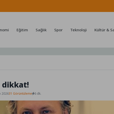
nomi
Eğitim
Sağlık
Spor
Teknoloji
Kültür & S
 dikkat!
b 2026
31 Görüntüleme
6 dk.