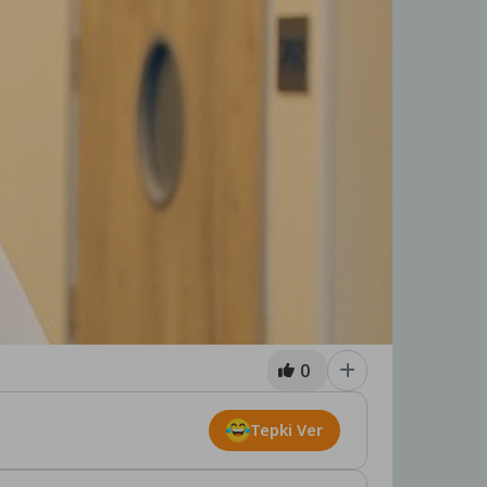
0
Tepki Ver