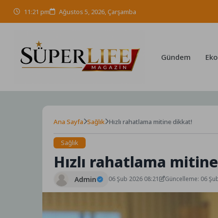
Skip
11:21 pm
Ağustos 5, 2026, Çarşamba
to
content
Gündem
Eko
Ana Sayfa
Sağlık
Hızlı rahatlama mitine dikkat!
Sağlık
Hızlı rahatlama mitine
Admin
06 Şub 2026 08:21
Güncelleme: 06 Şu