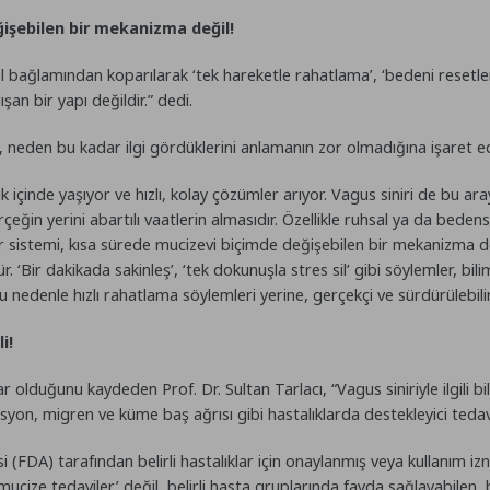
ğişebilen bir mekanizma değil!
 bağlamından koparılarak ‘tek hareketle rahatlama’, ‘bedeni resetlem
şan bir yapı değildir.” dedi.
neden bu kadar ilgi gördüklerini anlamanın zor olmadığına işaret eden
k içinde yaşıyor ve hızlı, kolay çözümler arıyor. Vagus siniri de bu 
rçeğin yerini abartılı vaatlerin almasıdır. Özellikle ruhsal ya da bedens
inir sistemi, kısa sürede mucizevi biçimde değişebilen bir mekanizma de
Bir dakikada sakinleş’, ‘tek dokunuşla stres sil’ gibi söylemler, bili
 Bu nedenle hızlı rahatlama söylemleri yerine, gerçekçi ve sürdürülebili
li!
var olduğunu kaydeden Prof. Dr. Sultan Tarlacı, “Vagus siniriyle ilgili b
presyon, migren ve küme baş ağrısı gibi hastalıklarda destekleyici tedavi
i (FDA) tarafından belirli hastalıklar için onaylanmış veya kullanım izni
ize tedaviler’ değil, belirli hasta gruplarında fayda sağlayabilen, bi