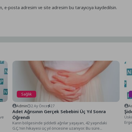
m, e-posta adresim ve site adresim bu tarayıcıya kaydedilsin.
Sağlık
Admin
2 Ay Önce
27
A
Adet Ağrısının Gerçek Sebebini Üç Yıl Sonra
Şid
ve
Öğrendi
Üsk
Erge
Karın bölgesinde şiddetli ağrılar yaşayan, 42 yaşındaki
G.Ç.’nin hikayesi üç yıl öncesine uzanıyor. Bu süre...