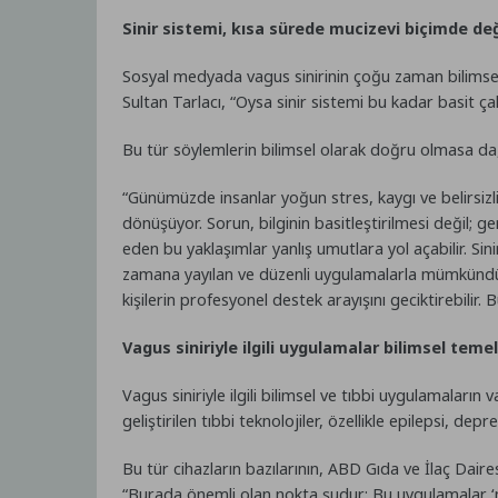
Sinir sistemi, kısa sürede mucizevi biçimde de
Sosyal medyada vagus sinirinin çoğu zaman bilimsel
Sultan Tarlacı, “Oysa sinir sistemi bu kadar basit çalı
Bu tür söylemlerin bilimsel olarak doğru olmasa da, 
“Günümüzde insanlar yoğun stres, kaygı ve belirsizli
dönüşüyor. Sorun, bilginin basitleştirilmesi değil; ge
eden bu yaklaşımlar
yanlış umutlara yol açabilir. S
zamana yayılan ve düzenli uygulamalarla mümkündür. ‘
kişilerin profesyonel destek arayışını geciktirebilir.
Vagus siniriyle ilgili uygulamalar bilimsel temel
Vagus siniriyle ilgili bilimsel ve tıbbi uygulamaların 
geliştirilen tıbbi teknolojiler, özellikle epilepsi, de
Bu tür cihazların bazılarının, ABD Gıda ve İlaç Daires
“Burada önemli olan nokta şudur: Bu uygulamalar ‘muc