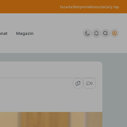
Yazarlar
İletişim
Hakkımızda
Giriş Yap
anat
Magazin
0