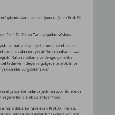
e’ gibi iddialarla sunulduğuna değinen Prof. Dr.
 Prof. Dr. Sultan Tarlacı, şunları söyledi:
arayışta somut ve biyolojik bir umut sembolüne
el sorunları olan bireylerde ‘hızlı rahatlama’ vaat
ğildir. Kalıcı rahatlama ve denge, genellikle
msel tedavilerin değerini gölgede bırakabilir ve
r yaklaşımlar vurgulanmalıdır.”
ilimsel çalışmalar onlarca yıldır sürüyor. Bu alanda
 seçenekleri olarak kullanılıyor.” dedi.
 almış olduklarını ifade eden Prof. Dr. Tarlacı,
limsel temelli yaklaşımlardır.” şeklinde konuştu.