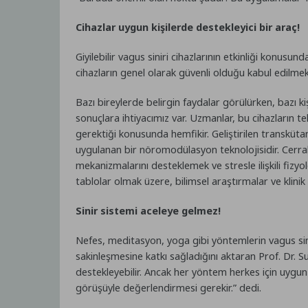
Cihazlar uygun kişilerde destekleyici bir araç!
Giyilebilir vagus siniri cihazlarının etkinliği konus
cihazların genel olarak güvenli olduğu kabul edilmekle b
Bazı bireylerde belirgin faydalar görülürken, bazı ki
sonuçlara ihtiyacımız var. Uzmanlar, bu cihazların 
gerektiği konusunda hemfikir. Geliştirilen transkütan
uygulanan bir nöromodülasyon teknolojisidir. Cerrahi
mekanizmalarını desteklemek ve stresle ilişkili fizy
tablolar olmak üzere, bilimsel araştırmalar ve klinik
Sinir sistemi aceleye gelmez!
Nefes, meditasyon, yoga gibi yöntemlerin vagus sini
sakinleşmesine katkı sağladığını aktaran Prof. Dr. Sult
destekleyebilir. Ancak her yöntem herkes için uygun
görüşüyle değerlendirmesi gerekir.” dedi.