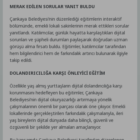
MERAK EDİLEN SORULAR YANIT BULDU
Çankaya Belediyesi’nin düzenlediği eğitimlerin interaktif
bölümünde, emekli lokali sakinlerinin merak ettikleri sorular
yanıtlandı. Katılımcılar, günlük hayatta karşılaştıkları dijital
sorunları ve şüpheli durumları paylaşarak doğrudan uzman
görüşü alma fırsatı buldu. Eğitimler, katılımcılar tarafından
hem bilgilendirici hem de farkındalık artırıcı bulunarak ilgiyle
takip edildi.
DOLANDIRICILIĞA KARŞI ÖNLEYİCİ EĞİTİM
Özellikle yaş almış yurttaşların dijital dolandırıcılığa karşı
korunmasını hedefleyen bu eğitimler, Çankaya
Belediyesi’nin dijital okuryazarlığı artırmaya yönelik
çalışmalarının önemli bir parçası olarak öne çıkıyor. Emekli
lokallerinde gerçekleştirilen farkındalık çalışmalarıyla, ileri
yaş bireylerin dijital dünyada daha bilinçli, güvenli ve
özgüvenli bir şekilde yer almaları amaçlanıyor.
Bu kapsamda Çankaya Belediyesi tarafından düzenlenen