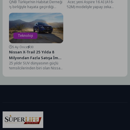
QNB Türkiye’nin Habitat Derneği
Acer, yeni Aspire 16 AI (A16-
Damla” Temasıyla Net Sıfır
Bilgisayar Deneyiminin
iş birliğiyle hayata geçirdiği
52M) modeliyle yapay zeka
Odağında Kodladı
Merkezine Yerleşiyor
ulusal ölçekli teknoloji ve
destekli bilgisayar deneyimini
kodlama yarışması Scratch...
bir üst seviyeye...
Teknoloji
5 Ay Önce
30
Nissan X-Trail 25 Yılda 8
Milyondan Fazla Satışa İmza
25 yıldır SUV dünyasının güçlü
Attı
temsilcilerinden biri olan Nissan
X-Trail, dayanıklılığı ve çok
yönlülüğüyle segmentinde...