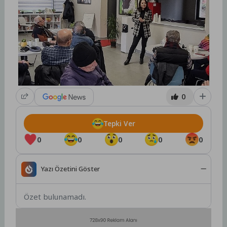
0
Tepki Ver
0
0
0
0
0
Yazı Özetini Göster
Özet bulunamadı.