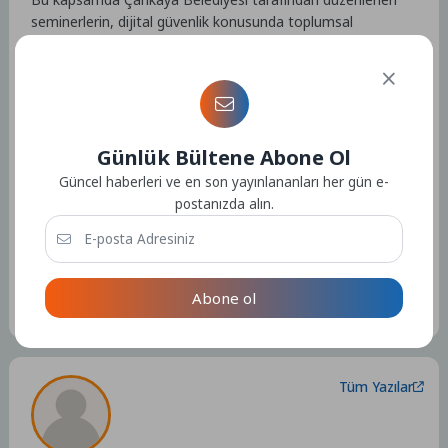
seminerlerin, dijital güvenlik konusunda toplumsal
farkındalığı güçlendirmeye yönelik önemli ve gerekli bir
adım olduğu vurgulanıyor.
Kaynak: (BYZHA) Beyaz Haber Ajansı
Günlük Bültene Abone Ol
Güncel haberleri ve en son yayınlananları her gün e-
postanızda alın.
Etiketler :
Bu yazıya ait etiket bulunamadı.
Abone ol
Tüm Yazılar