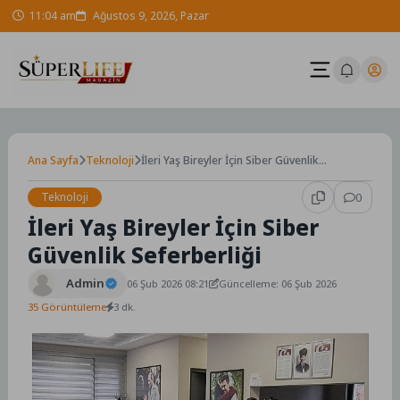
Skip
11:04 am
Ağustos 9, 2026, Pazar
to
content
Ana Sayfa
Teknoloji
İleri Yaş Bireyler İçin Siber Güvenlik
Seferberliği
Teknoloji
0
İleri Yaş Bireyler İçin Siber
Güvenlik Seferberliği
Admin
06 Şub 2026 08:21
Güncelleme: 06 Şub 2026
35 Görüntüleme
3 dk.