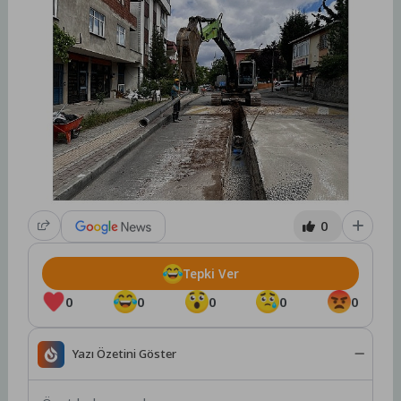
0
Tepki Ver
0
0
0
0
0
Yazı Özetini Göster