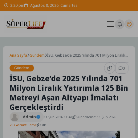
Skip
2:20 pm
Ağustos 8, 2026, Cumartesi
to
content
Ana Sayfa
Gündem
İSU, Gebze’de 2025 Yılında 701 Milyon Liralık
Yatırımla 125 Bin Metreyi Aşan Altyapı İmalatı
Gerçekleştirdi
Gündem
0
İSU, Gebze’de 2025 Yılında 701
Milyon Liralık Yatırımla 125 Bin
Metreyi Aşan Altyapı İmalatı
Gerçekleştirdi
Admin
11 Şub 2026 11:41
Güncelleme: 11 Şub 2026
28 Görüntüleme
3 dk.