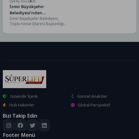
4 Ay Önce
25
İzmir Büyükşehir
Belediyesi’nden
İzmir Büyükşehir Belediyesi,
Mavişehir’deki satışa itiraz:
Toplu Konut İdaresi Başkanlığı
“İptal edilmeli”
(TOKİ) tarafından satışa çıkarılan
Mavişehir’deki taşınmaz için
harekete...
Güvenilir İçerik
Güncel Analizler
Hızlı Haberler
Global Perspektif
Bizi Takip Edin
Footer Menü