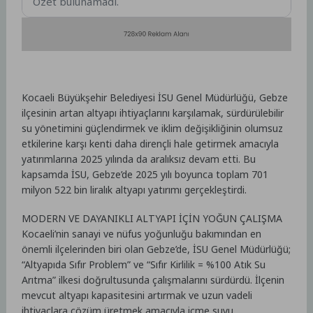
Özet bulunamadı.
Kocaeli Büyükşehir Belediyesi İSU Genel Müdürlüğü, Gebze
ilçesinin artan altyapı ihtiyaçlarını karşılamak, sürdürülebilir
su yönetimini güçlendirmek ve iklim değişikliğinin olumsuz
etkilerine karşı kenti daha dirençli hale getirmek amacıyla
yatırımlarına 2025 yılında da aralıksız devam etti. Bu
kapsamda İSU, Gebze’de 2025 yılı boyunca toplam 701
milyon 522 bin liralık altyapı yatırımı gerçekleştirdi.
MODERN VE DAYANIKLI ALTYAPI İÇİN YOĞUN ÇALIŞMA
Kocaeli’nin sanayi ve nüfus yoğunluğu bakımından en
önemli ilçelerinden biri olan Gebze’de, İSU Genel Müdürlüğü;
“Altyapıda Sıfır Problem” ve “Sıfır Kirlilik = %100 Atık Su
Arıtma” ilkesi doğrultusunda çalışmalarını sürdürdü. İlçenin
mevcut altyapı kapasitesini artırmak ve uzun vadeli
ihtiyaçlara çözüm üretmek amacıyla içme suyu,