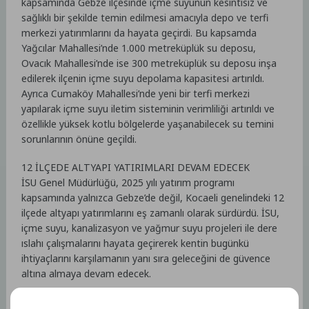
kapsamında Gebze ilçesinde içme suyunun kesintisiz ve
sağlıklı bir şekilde temin edilmesi amacıyla depo ve terfi
merkezi yatırımlarını da hayata geçirdi. Bu kapsamda
Yağcılar Mahallesi’nde 1.000 metreküplük su deposu,
Ovacık Mahallesi’nde ise 300 metreküplük su deposu inşa
edilerek ilçenin içme suyu depolama kapasitesi artırıldı.
Ayrıca Cumaköy Mahallesi’nde yeni bir terfi merkezi
yapılarak içme suyu iletim sisteminin verimliliği artırıldı ve
özellikle yüksek kotlu bölgelerde yaşanabilecek su temini
sorunlarının önüne geçildi.
12 İLÇEDE ALTYAPI YATIRIMLARI DEVAM EDECEK
İSU Genel Müdürlüğü, 2025 yılı yatırım programı
kapsamında yalnızca Gebze’de değil, Kocaeli genelindeki 12
ilçede altyapı yatırımlarını eş zamanlı olarak sürdürdü. İSU,
içme suyu, kanalizasyon ve yağmur suyu projeleri ile dere
ıslahı çalışmalarını hayata geçirerek kentin bugünkü
ihtiyaçlarını karşılamanın yanı sıra geleceğini de güvence
altına almaya devam edecek.
Kaynak: (BYZHA) Beyaz Haber Ajansı