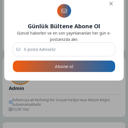
Günlük Bültene Abone Ol
Güncel haberleri ve en son yayınlananları her gün e-
Etiketler :
Bu yazıya ait etiket bulunamadı.
postanızda alın.
Tüm Yazılar
Abone ol
Admin
Kullanıcıya ait herhangi bir sosyal medya veya iletişim bilgisi
bulunmamaktadır.
15291 Yazı