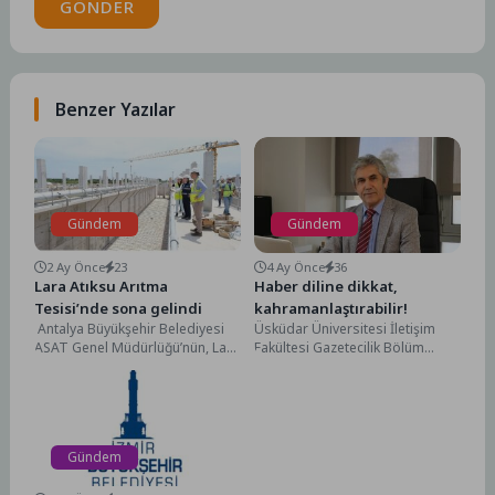
GÖNDER
Benzer Yazılar
Gündem
Gündem
2 Ay Önce
23
4 Ay Önce
36
Lara Atıksu Arıtma
Haber diline dikkat,
Tesisi’nde sona gelindi
kahramanlaştırabilir!
Antalya Büyükşehir Belediyesi
Üsküdar Üniversitesi İletişim
ASAT Genel Müdürlüğü’nün, Lara
Fakültesi Gazetecilik Bölüm
Atıksu Arıtma Tesisi’nin
Başkanı Prof. Dr. Süleyman İrvan,
kapasitesini iki katına çıkaracak
son dönemde artan şiddet...
dev...
Gündem