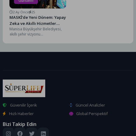
Gündem
2 Ay Önce
25
MASKİ’de Yeni Dönem: Yapay
Zeka ve Akıllı Hizmetler
Manisa Büyükşehir Belediyesi,
Devrede
akıllı şehir vizyonu
doğrultusunda hayata geçirdiği
dijital dönüşüm projeleriyle
kentin geleceğine yön...
Güvenilir İçerik
Güncel Analizler
Hızlı Haberler
Global Perspektif
Bizi Takip Edin