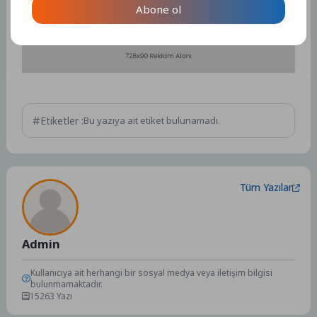
Abone ol
Kaynak: (BYZHA) Beyaz Haber Ajansı
Etiketler :
Bu yazıya ait etiket bulunamadı.
Tüm Yazılar
Admin
Kullanıcıya ait herhangi bir sosyal medya veya iletişim bilgisi
bulunmamaktadır.
15263 Yazı