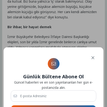
da kutsal. Biz buna yalnızca ‘iş’ olarak bakmıyoruz. Olay
yerine gittiğimizde, büyükse ailemizin büyüğü, küçükse
ailemizin küçüğü gibi görüyoruz. Her canı kendi ailemizden
biri olarak kabul ediyoruz” diye konuştu.
Bir ihbar, bir hayat demek
İzmir Büyükşehir Belediyesi İtfaiye Dairesi Başkanlığı
ekipleri, son bir yılda İzmir genelinde binlerce canlıya umut
oldu. Yalnızca yangınlara müdahale etmeyen ekipler,
yardıma ihtiyaç duyan ve sesini duyuramayan hayvanların
da imdadına yetişti. İtfaiye ekipleri, bir yıl içinde toplam 4
bin 824 hayvanı kurtardı. Bu kurtarmaların 3 bin 559’unu
kediler, 622’sini kuş ve diğer kanatlılar, 237’sini köpekler,
406’sını ise diğer hayvanlar oluşturdu. Veriler, her ihbarın bir
Günlük Bültene Abone Ol
hayat için ne denli hayati olduğunu bir kez daha ortaya
Güncel haberleri ve en son yayınlananları her gün e-
koydu.
postanızda alın.