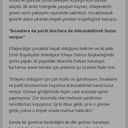
Korku ve yalnızlık içinde bekleyen köpeğe kısa sürede
ulaşıldı. İlk anda tedirginlik yaşayan hayvan, itfaiyecilerin
güven verici yaklaşımı sayesinde sakinleşti. Kucaklanarak
güvenli alana çıkarılan köpek yeniden özgürlüğüne kavuştu.
“İnsanlara da patili dostlara da dokunabilmek huzur
veriyor”
İtfaiyeciliğin çocukluk hayali olduğunu belirten ve iki yıldır
İzmir Büyükşehir Belediyesi İtfaiye Dairesi Başkanlığı’nda
görev yapan 26 yaşındaki Mustafa Furkan Karatepe,
kurtarma anının kendisi için anlamını şu sözlerle ifade etti:
“İtfaiyeci olduğum için çok mutlu ve gururluyum. İnsanların
ve patili dostlarımızın hayatına dokunabilmek bana huzur
veriyor. Göreve gittiğimizde hiçbir canlı arasında ayrım
yapmıyoruz. Zor durumda olan herkesin yardımına
tereddütsüz koşuyoruz. İyi ki ihbar geldi, iyi ki o göreve
gittik; yoksa o köpek orada mahsur kalacaktı.”
Evinde bir güvercin beslediğini de dile getiren Karatepe,