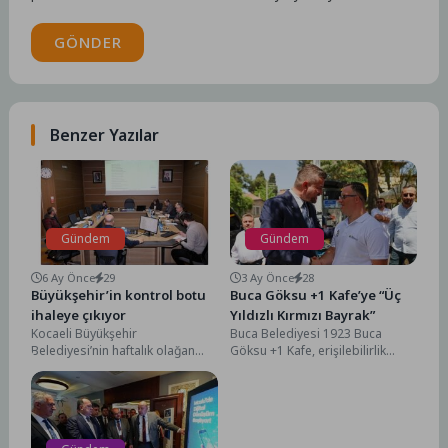
GÖNDER
Benzer Yazılar
Gündem
Gündem
6 Ay Önce
29
3 Ay Önce
28
Büyükşehir’in kontrol botu
Buca Göksu +1 Kafe’ye “Üç
ihaleye çıkıyor
Yıldızlı Kırmızı Bayrak”
Kocaeli Büyükşehir
Buca Belediyesi 1923 Buca
Belediyesi’nin haftalık olağan
Göksu +1 Kafe, erişilebilirlik
Encümen toplantısı
standartlarını yüzde 90’ın
gerçekleştirildi. Toplantıda
üzerine taşıyarak en yüksek...
Büyükşehir’e ait bir kontrol
botunun 25...