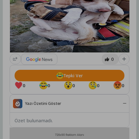
0
Tepki Ver
0
0
0
0
0
Yazı Özetini Göster
Özet bulunamadı.