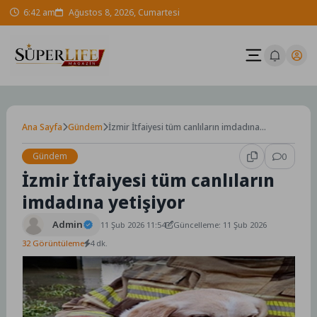
Skip
6:42 am
Ağustos 8, 2026, Cumartesi
to
content
Ana Sayfa
Gündem
İzmir İtfaiyesi tüm canlıların imdadına
yetişiyor
Gündem
0
İzmir İtfaiyesi tüm canlıların
imdadına yetişiyor
Admin
11 Şub 2026 11:54
Güncelleme: 11 Şub 2026
32 Görüntüleme
4 dk.