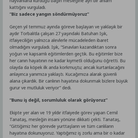
hayvanlarla kurduğu bağın mesleğine ayrı bir anlam
kattığını vurguladı.
“Biz sadece yangın söndürmüyoruz”
Geçen yıl temmuz ayında göreve başlayan ve yaklaşık bir
aydır Torbalı’da çalışan 27 yaşındaki Batuhan Işık,
itfaiyeciliğin yalnızca alevlerle mücadeleden ibaret
olmadığını vurguladı. Işık, “Sınavları kazandıktan sonra
yoğun ve kapsamlı eğitimlerden geçtik. Bu eğitimler bize
her canın hayatının ne kadar kıymetli olduğunu öğretti. Bu
olayda da köpek ilk anda korkmuştu; ancak kurtarılacağını
anlayınca yanımıza yaklaştı. Kucağımıza alarak güvenli
alana çıkardık. Bir canlının hayatına dokunmak bizlere büyük
gurur ve mutluluk veriyor” dedi.
“Bunu iş değil, sorumluluk olarak görüyoruz”
Ekipte yer alan ve 19 yıldır itfaiyede görev yapan Cemil
Tanataş, mesleğin insani yönüne dikkati çekti. Tanataş,
“Gittiğimiz her görevde yurttaşların ve tüm canlıların
hayatına dokunuyoruz. Yaptığımız iş zorlu ama bir o kadar