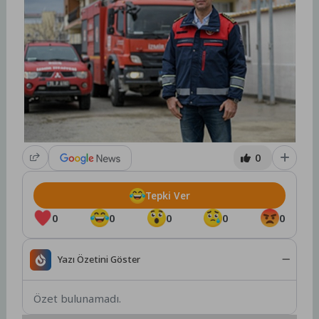
0
Tepki Ver
0
0
0
0
0
Yazı Özetini Göster
Özet bulunamadı.