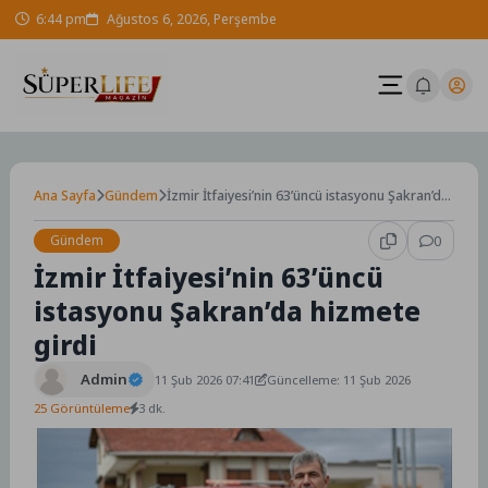
Skip
6:44 pm
Ağustos 6, 2026, Perşembe
to
content
Ana Sayfa
Gündem
İzmir İtfaiyesi’nin 63’üncü istasyonu Şakran’da
hizmete girdi
Gündem
0
İzmir İtfaiyesi’nin 63’üncü
istasyonu Şakran’da hizmete
girdi
Admin
11 Şub 2026 07:41
Güncelleme: 11 Şub 2026
25 Görüntüleme
3 dk.