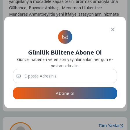
yangınlarıyla mücadele kapasitesini artırmak amacıyla Urla
Gülbahçe, Bayındır Arıkbaşı, Menemen Ulukent ve
Menderes Ahmetbeyli’de yeni itfaiye istasyonlarını hizmete
almak için çalışmalarını sürdürüyor.
Günlük Bültene Abone Ol
Kaynak: (BYZHA) Beyaz Haber Ajansı
Güncel haberleri ve en son yayınlananları her gün e-
postanızda alın.
Abone ol
Etiketler :
Bu yazıya ait etiket bulunamadı.
Tüm Yazılar