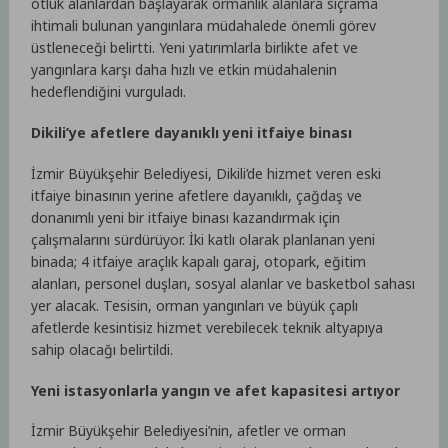
otluk alanlardan başlayarak ormanlık alanlara sıçrama
ihtimali bulunan yangınlara müdahalede önemli görev
üstleneceği belirtti. Yeni yatırımlarla birlikte afet ve
yangınlara karşı daha hızlı ve etkin müdahalenin
hedeflendiğini vurguladı.
Dikili’ye afetlere dayanıklı yeni itfaiye binası
İzmir Büyükşehir Belediyesi, Dikili’de hizmet veren eski
itfaiye binasının yerine afetlere dayanıklı, çağdaş ve
donanımlı yeni bir itfaiye binası kazandırmak için
çalışmalarını sürdürüyor. İki katlı olarak planlanan yeni
binada; 4 itfaiye araçlık kapalı garaj, otopark, eğitim
alanları, personel duşları, sosyal alanlar ve basketbol sahası
yer alacak. Tesisin, orman yangınları ve büyük çaplı
afetlerde kesintisiz hizmet verebilecek teknik altyapıya
sahip olacağı belirtildi.
Yeni istasyonlarla yangın ve afet kapasitesi artıyor
İzmir Büyükşehir Belediyesi’nin, afetler ve orman