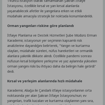
14’üncü istasyon olarak tamamlanan Şakran İtfaiye
İstasyonu, özellikle kırsal ve yarı kırsal alanlarda
yaşanabilecek afetler ile yangınlara erken ve etkili
müdahale amacıyla stratejik bir noktada konumlandırıldı.
Orman yangınları riskine göre planlandı
İtfaiye Planlama ve Destek Hizmetleri Şube Müdürü Erman
Karademir, istasyonun yer seçiminin kapsamlı risk
analizlerine dayandığını belirterek, “Yangın ve kurtarma
olayları, müdahale süreleri, nüfus hareketleri ve ormanlık
alanlara yakınlık dikkate alındı. Özellikle pandemi sonrası
nüfusun kırsal bölgelere yerleşme ve yaz aylarında yükselen
orman yangını riski bu ihtiyacı daha da belirgin hale getirdi”
dedi.
Kırsal ve yerleşim alanlarında hızlı müdahale
Karademir, Aliağa ile Çandarlı itfaiye istasyonlarının orta
noktasında yer alan Şakran İtfaiye İstasyonu’nun; ev
yangınları, trafik kazaları ve kurtarma olaylarının yanı sıra,