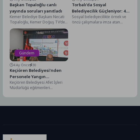
Başkan Topaloğlu canlı
Torbalı’da Sosyal
yayında soruları yanıtladı
Belediyecilik Güçleniyor: 45
Kemer Belediye Başkanı Necati
Sosyal belediyecilikte örnek ve
Bin Öğünlük Dayanışma
Topaloğlu, Kemer Doğuş TV’de
öncü çalışmalara imza atan
canlı yayın konuğu olarak
Torbalı Belediyesi, ihtiyaç sahibi
Gazeteci Murat Gündüz’ün...
vatandaşların yanında olmaya...
Gündem
4 Ay Önce
30
Keçiören Belediyesi’nden
Personele Yangın
Keçiören Belediyesi Afet İşleri
Söndürme Eğitimi
Müdürlüğü eğitmenleri
tarafından, Çevre Koruma ve
Kontrol Müdürlüğü personeline
yönelik kapsamlı...