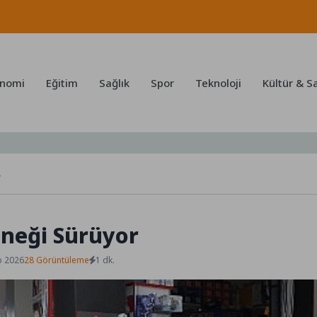
nomi
Eğitim
Sağlık
Spor
Teknoloji
Kültür & S
r
eneği Sürüyor
b 2026
28 Görüntüleme
1 dk.