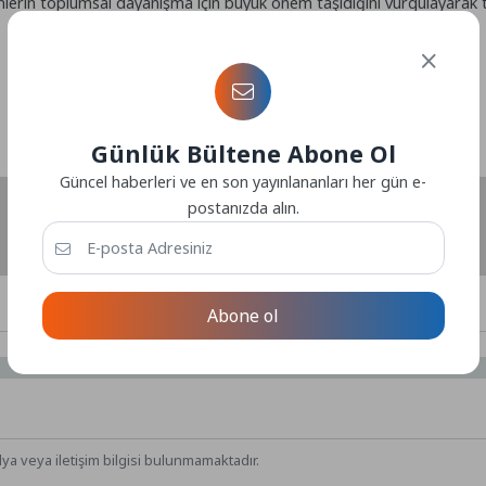
lerin toplumsal dayanışma için büyük önem taşıdığını vurgulayarak tü
Günlük Bültene Abone Ol
Güncel haberleri ve en son yayınlananları her gün e-
postanızda alın.
Abone ol
dya veya iletişim bilgisi bulunmamaktadır.