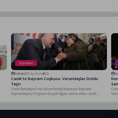
Gündem
Admin
5 Ay Önce
26
A
Canik’te Bayram Coşkusu: Vatandaşlar Doldu
Kon
Taştı
San
Canik Belediyesi'nin düzenlediği Ramazan Bayramı
Cum
Bayramlaşma Programı büyük ilgiye sahne oldu. Canik
Sana
Belediyesi'nin ilçede geleneksel olarak...
Tekn