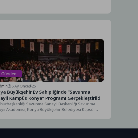
Gündem
dmin
6 Ay Önce
25
ya Büyükşehir Ev Sahipliğinde “Savunma
ayii Kampüs Konya” Programı Gerçekleştirildi
hurbaşkanlığı Savunma Sanayii Başkanlığı Savunma
yii Akademisi, Konya Büyükşehir Belediyesi Kapsül
oloji Platformu ev sahipliğinde...