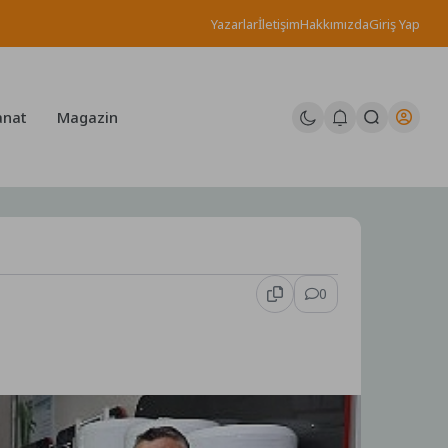
Yazarlar
İletişim
Hakkımızda
Giriş Yap
anat
Magazin
0