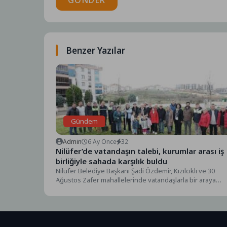
GÖNDER
Benzer Yazılar
Gündem
Admin
6 Ay Önce
32
Nilüfer’de vatandaşın talebi, kurumlar arası iş
birliğiyle sahada karşılık buldu
Nilüfer Belediye Başkanı Şadi Özdemir, Kızılcıklı ve 30
Ağustos Zafer mahallelerinde vatandaşlarla bir araya
gelerek,...