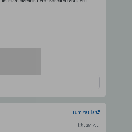
m İslam aleminin Berat Kandili’ni tebrik etti.
Tüm Yazılar
15261 Yazı