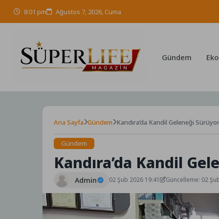
Skip
8:01 pm
Ağustos 7, 2026, Cuma
to
content
Gündem
Eko
Ana Sayfa
Gündem
Kandıra’da Kandil Geleneği Sürüyo
Gündem
Kandıra’da Kandil Gel
Admin
02 Şub 2026 19:41
Güncelleme: 02 Şu