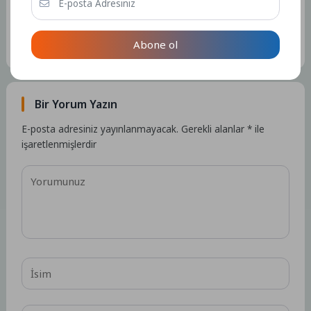
Kullanıcıya ait herhangi bir sosyal medya veya iletişim bilgisi
bulunmamaktadır.
Abone ol
15297 Yazı
Bir Yorum Yazın
E-posta adresiniz yayınlanmayacak.
Gerekli alanlar
*
ile
işaretlenmişlerdir