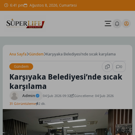
Skip
6:41 pm
Ağustos 8, 2026, Cumartesi
to
content
Ana Sayfa
Gündem
Karşıyaka Belediyesi’nde sıcak karşılama
Gündem
0
Karşıyaka Belediyesi’nde sıcak
karşılama
Admin
04 Şub 2026 09:32
Güncelleme: 04 Şub 2026
31 Görüntüleme
2 dk.