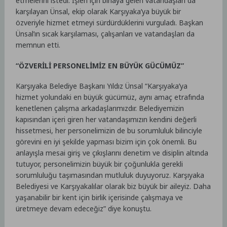
etmelerini istedi. İşleri için binaya gelen vatandaşları da
karşılayan Ünsal, ekip olarak Karşıyaka’ya büyük bir
özveriyle hizmet etmeyi sürdürdüklerini vurguladı. Başkan
Ünsal’ın sıcak karşılaması, çalışanları ve vatandaşları da
memnun etti.
“ÖZVERİLİ PERSONELİMİZ EN BÜYÜK GÜCÜMÜZ”
Karşıyaka Belediye Başkanı Yıldız Ünsal “Karşıyaka’ya
hizmet yolundaki en büyük gücümüz, aynı amaç etrafında
kenetlenen çalışma arkadaşlarımızdır. Belediyemizin
kapısından içeri giren her vatandaşımızın kendini değerli
hissetmesi, her personelimizin de bu sorumluluk bilinciyle
görevini en iyi şekilde yapması bizim için çok önemli. Bu
anlayışla mesai giriş ve çıkışlarını denetim ve disiplin altında
tutuyor, personelimizin büyük bir çoğunlukla gerekli
sorumluluğu taşımasından mutluluk duyuyoruz. Karşıyaka
Belediyesi ve Karşıyakalılar olarak biz büyük bir aileyiz. Daha
yaşanabilir bir kent için birlik içerisinde çalışmaya ve
üretmeye devam edeceğiz” diye konuştu.