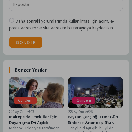
Daha sonraki yorumlarımda kullanılması için adım, e-
posta adresim ve site adresim bu tarayıcıya kaydedilsin.
GÖNDER
Benzer Yazılar
Gündem
Gündem
2 Ay Önce
23
5 Ay Önce
26
Maltepe’de Emekliler İçin
Başkan Çerçioğlu Her Gün
Dayanışma Evi Açıldı
Binlerce Vatandaşı İftar
Maltepe Belediyesi tarafından
Her yıl olduğu gibi bu yıl da
Sofralarında Buluşturmaya