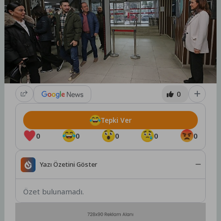
0
Tepki Ver
0
0
0
0
0
Yazı Özetini Göster
Özet bulunamadı.