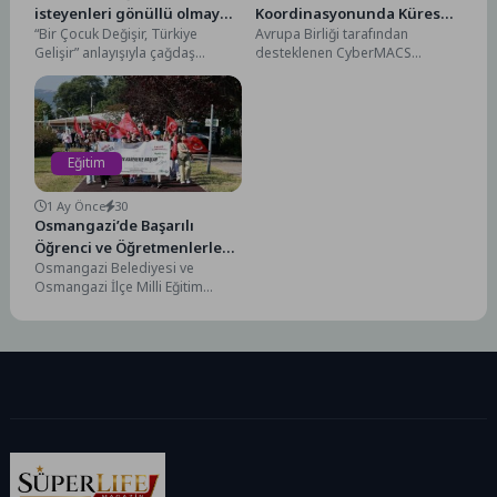
isteyenleri gönüllü olmaya
Koordinasyonunda Küresel
“Bir Çocuk Değişir, Türkiye
Avrupa Birliği tarafından
davet ediyor
Bir Siber Güvenlik Modeli
Gelişir” anlayışıyla çağdaş
desteklenen CyberMACS
nesillerin yetişmesine katkı
Erasmus+ Mundus Siber
sunan Türkiye Eğitim Gönüllüleri
Güvenlik Ortak Yüksek Lisans
Vakfı’na...
Programı, uygulamalı eğitim...
Eğitim
1 Ay Önce
30
Osmangazi’de Başarılı
Öğrenci ve Öğretmenlerle
Osmangazi Belediyesi ve
Anlamlı Buluşma
Osmangazi İlçe Milli Eğitim
Müdürlüğü, ilçede yürütülen
“Hareketli Yaşam, Oyun ve
Beceri...