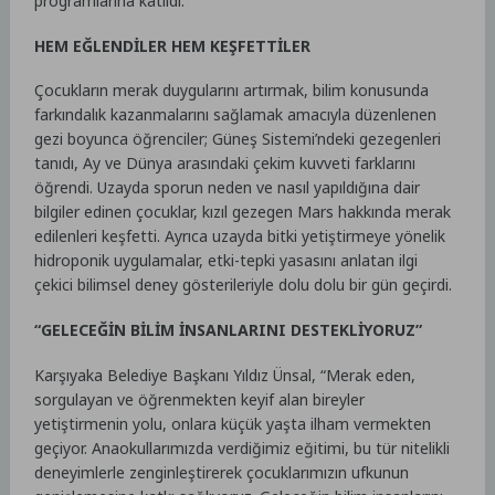
programlarına katıldı.
HEM EĞLENDİLER HEM KEŞFETTİLER
Çocukların merak duygularını artırmak, bilim konusunda
farkındalık kazanmalarını sağlamak amacıyla düzenlenen
gezi boyunca öğrenciler; Güneş Sistemi’ndeki gezegenleri
tanıdı, Ay ve Dünya arasındaki çekim kuvveti farklarını
öğrendi. Uzayda sporun neden ve nasıl yapıldığına dair
bilgiler edinen çocuklar, kızıl gezegen Mars hakkında merak
edilenleri keşfetti. Ayrıca uzayda bitki yetiştirmeye yönelik
hidroponik uygulamalar, etki-tepki yasasını anlatan ilgi
çekici bilimsel deney gösterileriyle dolu dolu bir gün geçirdi.
“GELECEĞİN BİLİM İNSANLARINI DESTEKLİYORUZ”
Karşıyaka Belediye Başkanı Yıldız Ünsal, “Merak eden,
sorgulayan ve öğrenmekten keyif alan bireyler
yetiştirmenin yolu, onlara küçük yaşta ilham vermekten
geçiyor. Anaokullarımızda verdiğimiz eğitimi, bu tür nitelikli
deneyimlerle zenginleştirerek çocuklarımızın ufkunun