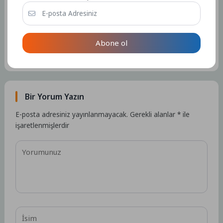
Admin
Kullanıcıya ait herhangi bir sosyal medya veya iletişim bilgisi
Abone ol
bulunmamaktadır.
15109 Yazı
Bir Yorum Yazın
E-posta adresiniz yayınlanmayacak.
Gerekli alanlar
*
ile
işaretlenmişlerdir