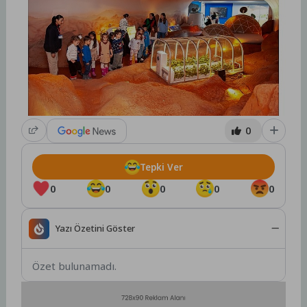
0
Tepki Ver
0
0
0
0
0
Yazı Özetini Göster
Özet bulunamadı.