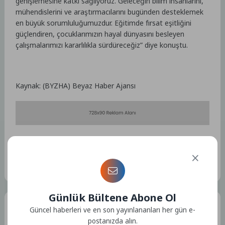
genişlemesine katkı sağlıyoruz. Geleceğin bilim insanlarını,
mühendislerini ve araştırmacılarını bugünden desteklemek
en büyük sorumluluğumuzdur. Eğitimde fırsat eşitliğini
güçlendiren, çocuklarımızın hayal dünyasını besleyen
çalışmalarımızı kararlılıkla sürdüreceğiz” diye konuştu.
Kaynak: (BYZHA) Beyaz Haber Ajansı
Etiketler :
Bu yazıya ait etiket bulunamadı.
Günlük Bültene Abone Ol
Tüm Yazılar
Güncel haberleri ve en son yayınlananları her gün e-
postanızda alın.