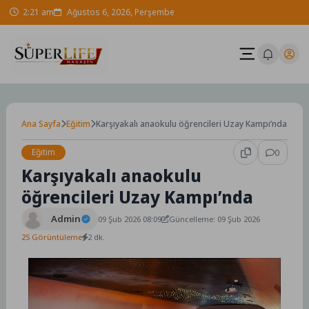
Skip
2:21 am
Ağustos 6, 2026, Perşembe
to
content
Ana Sayfa
Eğitim
Karşıyakalı anaokulu öğrencileri Uzay Kampı’nda
Eğitim
0
Karşıyakalı anaokulu
öğrencileri Uzay Kampı’nda
Admin
09 Şub 2026 08:09
Güncelleme: 09 Şub 2026
25 Görüntüleme
2 dk.