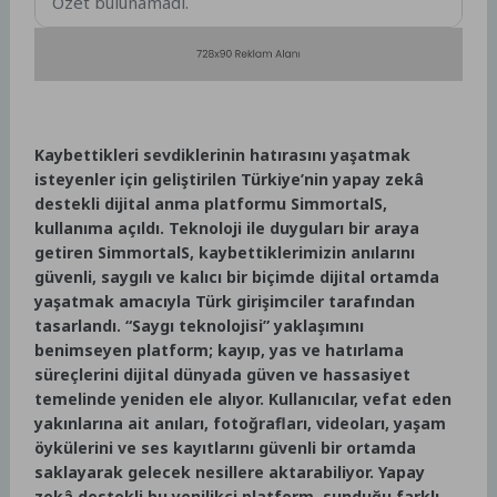
Özet bulunamadı.
Kaybettikleri sevdiklerinin hatırasını yaşatmak
isteyenler için geliştirilen Türkiye’nin yapay zekâ
destekli dijital anma platformu SimmortalS,
kullanıma açıldı. Teknoloji ile duyguları bir araya
getiren SimmortalS, kaybettiklerimizin anılarını
güvenli, saygılı ve kalıcı bir biçimde dijital ortamda
yaşatmak amacıyla Türk girişimciler tarafından
tasarlandı. “Saygı teknolojisi” yaklaşımını
benimseyen platform; kayıp, yas ve hatırlama
süreçlerini dijital dünyada güven ve hassasiyet
temelinde yeniden ele alıyor. Kullanıcılar, vefat eden
yakınlarına ait anıları, fotoğrafları, videoları, yaşam
öykülerini ve ses kayıtlarını güvenli bir ortamda
saklayarak gelecek nesillere aktarabiliyor.
Yapay
zekâ destekli bu yenilikçi platform, sunduğu farklı