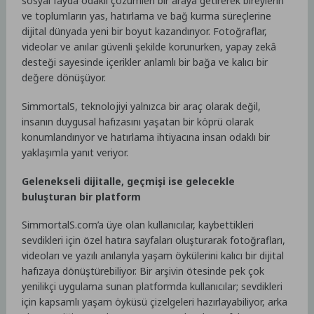
sosyal fayda odaklı çözümleri bir araya getirerek bireylerin
ve toplumların yas, hatırlama ve bağ kurma süreçlerine
dijital dünyada yeni bir boyut kazandırıyor. Fotoğraflar,
videolar ve anılar güvenli şekilde korunurken, yapay zekâ
desteği sayesinde içerikler anlamlı bir bağa ve kalıcı bir
değere dönüşüyor.
SimmortalS, teknolojiyi yalnızca bir araç olarak değil,
insanın duygusal hafızasını yaşatan bir köprü olarak
konumlandırıyor ve hatırlama ihtiyacına insan odaklı bir
yaklaşımla yanıt veriyor.
Gelenekseli dijitalle, geçmişi ise gelecekle
buluşturan bir platform
SimmortalS.com’a üye olan kullanıcılar, kaybettikleri
sevdikleri için özel hatıra sayfaları oluşturarak fotoğrafları,
videoları ve yazılı anılarıyla yaşam öykülerini kalıcı bir dijital
hafızaya dönüştürebiliyor. Bir arşivin ötesinde pek çok
yenilikçi uygulama sunan platformda kullanıcılar; sevdikleri
için kapsamlı yaşam öyküsü çizelgeleri hazırlayabiliyor, arka