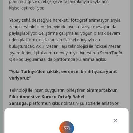
plan müziği ve özel çerçeve tasarımlarıyla sayfalarını
kişiselleştirebiliyor.
Yapay zekâ desteğiyle hareketli fotoğraf animasyonlarıyla
zenginleştirilebilen deneyimde ayrıca taziye mesajları da
paylaşılabiliyor. Geliştirme çalışmaları yoğun olarak devam
eden platform, dijital anıları fiziksel dünyayla da
buluşturacak. Akıllı Mezar Taşı teknolojisi ile fiziksel mezar
ziyaretlerini dijital anma deneyimiyle birleştiren SimmTag®
QR kod uygulaması da platformda kullanıma açıldı.
“Yola Türkiye’den çıktık, evrensel bir ihtiyaca yanıt
veriyoruz”
Teknoloji ile insan duygularını birleştiren
SimmortalS’un
Fikir Annesi ve Kurucu Ortağı Rahel
Saranga,
platformun çıkış noktasını şu sözlerle anlatıyor:
“Herkes hatırlanmak ister, herkes hatırlanmaya değer.
Kayıp, yas ve hatırlama gibi en insani deneyimler, bugüne
kadar dijital dünyada yeterince ele alınmadı. Oysa
hatırlamak, insan hikâyelerini, bağları ve değerleri geleceğe