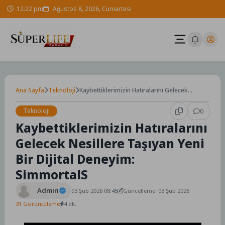
Skip
12:22 pm
Ağustos 8, 2026, Cumartesi
to
content
Ana Sayfa
Teknoloji
Kaybettiklerimizin Hatıralarını Gelecek
Nesillere Taşıyan Yeni Bir Dijital Deneyim:
SimmortalS
Teknoloji
0
Kaybettiklerimizin Hatıralarını
Gelecek Nesillere Taşıyan Yeni
Bir Dijital Deneyim:
SimmortalS
Admin
03 Şub 2026 08:45
Güncelleme: 03 Şub 2026
31 Görüntüleme
4 dk.