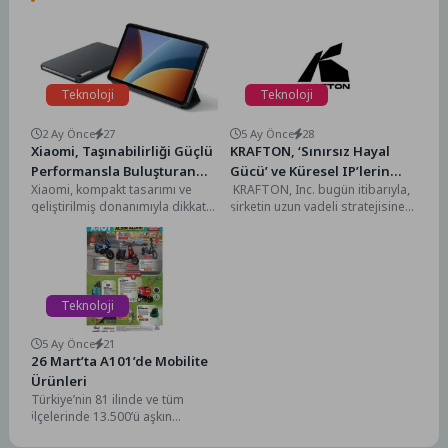
Teknoloji
Teknoloji
2 Ay Önce
27
5 Ay Önce
28
Xiaomi, Taşınabilirliği Güçlü
KRAFTON, ‘Sınırsız Hayal
Performansla Buluşturan
Gücü’ ve Küresel IP’lerin
Xiaomi, kompakt tasarımı ve
KRAFTON, Inc. bugün itibarıyla,
Yeni REDMI Pad 2’yi Tanıttı
Sayısını Arttırma Odaklı Yeni
geliştirilmiş donanımıyla dikkat
şirketin uzun vadeli stratejisine
Kurumsal Vizyonunu Tanıttı
çeken REDMI Pad 2 (9.7 inç)
ve küresel büyümesine rehberlik
modelini Türkiye’de...
etmek üzere tasarlanmış yeni...
Teknoloji
5 Ay Önce
21
26 Mart’ta A101’de Mobilite
Ürünleri
Türkiye’nin 81 ilinde ve tüm
ilçelerinde 13.500’ü aşkın
marketiyle hizmet veren,