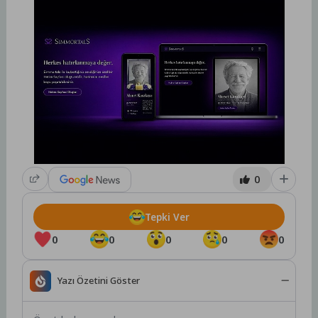
0
Tepki Ver
0
0
0
0
0
Yazı Özetini Göster