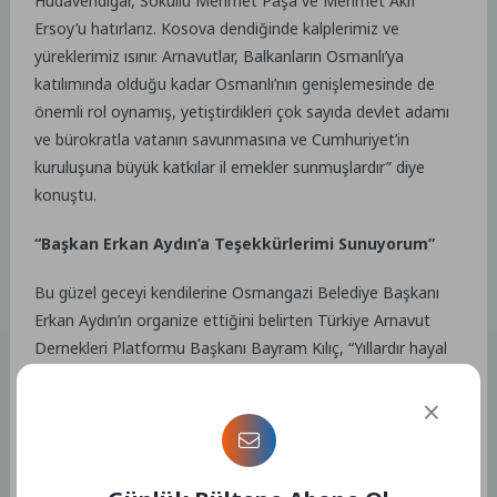
Hüdavendigar, Sokullu Mehmet Paşa ve Mehmet Akif
Ersoy’u hatırlarız. Kosova dendiğinde kalplerimiz ve
yüreklerimiz ısınır. Arnavutlar, Balkanların Osmanlı’ya
katılımında olduğu kadar Osmanlı’nın genişlemesinde de
önemli rol oynamış, yetiştirdikleri çok sayıda devlet adamı
ve bürokratla vatanın savunmasına ve Cumhuriyet’in
kuruluşuna büyük katkılar il emekler sunmuşlardır” diye
konuştu.
“Başkan Erkan Aydın’a Teşekkürlerimi Sunuyorum”
Bu güzel geceyi kendilerine Osmangazi Belediye Başkanı
Erkan Aydın’ın organize ettiğini belirten Türkiye Arnavut
Dernekleri Platformu Başkanı Bayram Kılıç, “Yıllardır hayal
ettiğimiz bir gecenin bu akşam başlangıcını yaptık. Bundan
sonrada devam ettireceğimize inanıyorum. Bu güzel geceyi
bize organize eden Osmangazi Belediye Başkanı Erkan
Aydın’a teşekkürlerimi sunuyorum” ifadelerini kullandı.