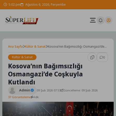
Skip
5:02 pm
Ağustos 6, 2026, Perşembe
to
content
Ana Sayfa
Kültür & Sanat
Kosova’nın Bağımsızlığı Osmangazi’de
Coşkuyla Kutlandı
Kültür & Sanat
0
Kosova’nın Bağımsızlığı
Osmangazi’de Coşkuyla
Kutlandı
Admin
09 Şub 2026 07:53
Güncelleme: 09 Şub 2026
37 Görüntüleme
4 dk.