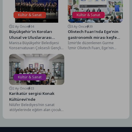
Kültür & Sanat
Kültür & Sanat
2 Ay Önce
34
3 Ay Önce
39
Büyükşehir’in Koroları
Olivtech Fuarı’nda Ege’nin
Ulusal ve Uluslararası
gastronomik mirası keşfe
Manisa Büyükşehir Belediyesi
İzmir’de düzenlenen Gurme
Festivallerden Ödüllerle
çıkıyor
Konservatuvarı Çoksesli Gençlik
İzmir Olivtech Fuarı, Ege'nin
Döndü
Korosu ve Çocuk Korosu,
zengin gastronomik mirasını
katıldıkları ulusal ve uluslararası
keşfetmek isteyenleri bir araya
festivallerde...
getiriyor....
Kültür & Sanat
2 Ay Önce
33
Karikatür sergisi Konak
Kültürevi’nde
Nilüfer Belediyesi’nin sanat
atölyelerinde eğitim alan çocuk
kursiyerlerin yıl boyunca ürettiği
karikatürler, Konak Kültürevi’nde
düzenlenen...