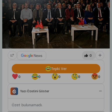
0
Tepki Ver
0
0
0
0
0
Yazı Özetini Göster
Özet bulunamadı.