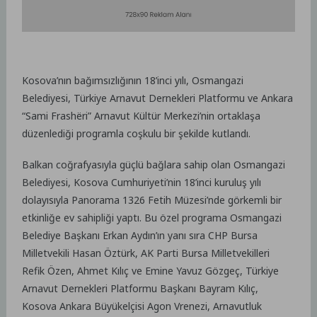
Kosova’nın bağımsızlığının 18’inci yılı, Osmangazi
Belediyesi, Türkiye Arnavut Dernekleri Platformu ve Ankara
“Sami Frashëri” Arnavut Kültür Merkezi’nin ortaklaşa
düzenlediği programla coşkulu bir şekilde kutlandı.
Balkan coğrafyasıyla güçlü bağlara sahip olan Osmangazi
Belediyesi, Kosova Cumhuriyeti’nin 18’inci kuruluş yılı
dolayısıyla Panorama 1326 Fetih Müzesi’nde görkemli bir
etkinliğe ev sahipliği yaptı. Bu özel programa Osmangazi
Belediye Başkanı Erkan Aydın’ın yanı sıra CHP Bursa
Milletvekili Hasan Öztürk, AK Parti Bursa Milletvekilleri
Refik Özen, Ahmet Kılıç ve Emine Yavuz Gözgeç, Türkiye
Arnavut Dernekleri Platformu Başkanı Bayram Kılıç,
Kosova Ankara Büyükelçisi Agon Vrenezi, Arnavutluk