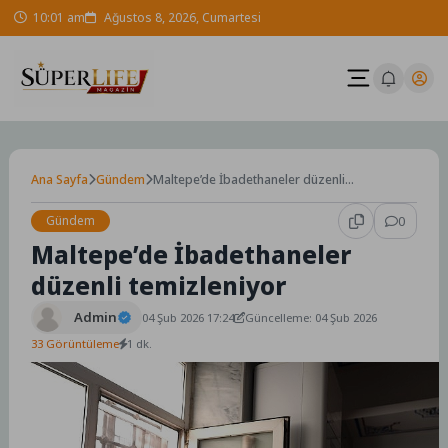
Skip
10:01 am
Ağustos 8, 2026, Cumartesi
to
content
Ana Sayfa
Gündem
Maltepe’de İbadethaneler düzenli
temizleniyor
Gündem
0
Maltepe’de İbadethaneler
düzenli temizleniyor
Admin
04 Şub 2026 17:24
Güncelleme: 04 Şub 2026
33 Görüntüleme
1 dk.