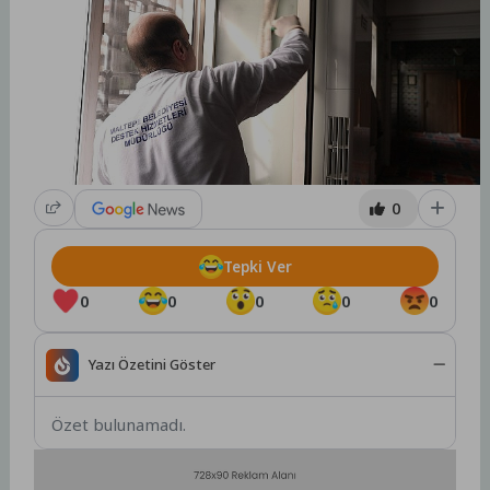
0
Tepki Ver
0
0
0
0
0
Yazı Özetini Göster
Özet bulunamadı.