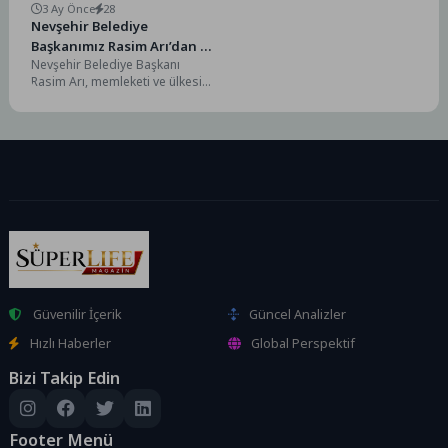
3 Ay Önce
28
Nevşehir Belediye
Başkanımız Rasim Arı’dan 1
Nevşehir Belediye Başkanı
Mayıs Mesajı
Rasim Arı, memleketi ve ülkesi
için alın teri döken, üreten ve
canla-başla...
Güvenilir İçerik
Güncel Analizler
Hızlı Haberler
Global Perspektif
Bizi Takip Edin
Footer Menü