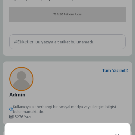
Etiketler :
Bu yazıya ait etiket bulunamadı.
Tüm Yazılar
Admin
Kullanıcıya ait herhangi bir sosyal medya veya iletişim bilgisi
bulunmamaktadır.
15276 Yazı