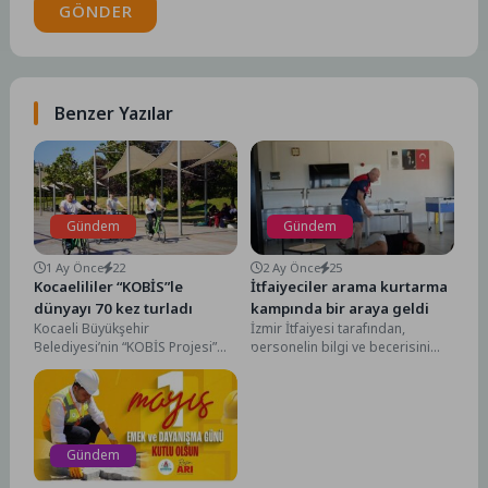
GÖNDER
Benzer Yazılar
Gündem
Gündem
1 Ay Önce
22
2 Ay Önce
25
Kocaelililer “KOBİS”le
İtfaiyeciler arama kurtarma
dünyayı 70 kez turladı
kampında bir araya geldi
Kocaeli Büyükşehir
İzmir İtfaiyesi tarafından,
Belediyesi’nin “KOBİS Projesi”
personelin bilgi ve becerisini
(Kocaeli Akıllı Bisiklet Sistemi)
geliştirmek ve ekip ruhunu
2026’nın ilk altı ayında yaklaşık
güçlendirmek amacıyla
142...
Menderes Özdere...
Gündem