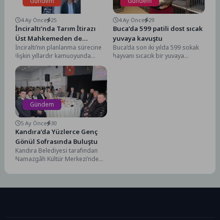
Gündem
Gündem
4 Ay Önce
25
4 Ay Önce
29
İnciraltı’nda Tarım İtirazı
Buca’da 599 patili dost sıcak
Üst Mahkemeden de
yuvaya kavuştu
İnciraltı’nın planlanma sürecine
Buca’da son iki yılda 599 sokak
Reddedildi, Planlama Süreci
ilişkin yıllardır kamuoyunda
hayvanı sıcacık bir yuvaya
Güçlenerek İlerliyor
tartışma konusu yapılan “tarım”
kavuştu. Buca Belediye Başkanı
meselesi, yargı kararlarıyla bir
Mimar...
kez...
Gündem
5 Ay Önce
30
Kandıra’da Yüzlerce Genç
Gönül Sofrasında Buluştu
Kandıra Belediyesi tarafından
Namazgâh Kültür Merkezi’nde
düzenlenen “Gönül Sofrası
Gençlik Buluşması” iftar
programı, gençlerin yoğun...