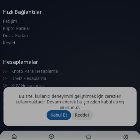
Hızlı Bağlantılar
İletişim
Kripto Paralar
Döviz Kurları
Keşfet
Hesaplamalar
Kripto Para Hesaplama
Döviz Hesaplama
KDV Hesaplama
İndirim Hesaplama
Bu site, kullanıcı deneyimini geliştirmek için çerezleri
Zam Hesaplama
kullanmaktadır. Devam ederek bu çerezleri kabul etmiş
Bileşik Hesaplama
olursunuz.
Kabul Et
Reddet