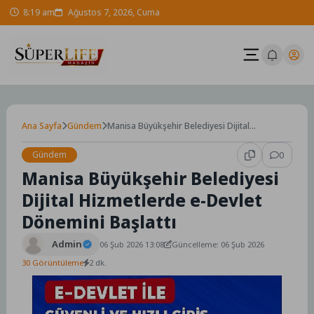
Skip
8:19 am
Ağustos 7, 2026, Cuma
to
content
Ana Sayfa
Gündem
Manisa Büyükşehir Belediyesi Dijital
Hizmetlerde e-Devlet Dönemini Başlattı
Gündem
0
Manisa Büyükşehir Belediyesi
Dijital Hizmetlerde e-Devlet
Dönemini Başlattı
Admin
06 Şub 2026 13:08
Güncelleme: 06 Şub 2026
30 Görüntüleme
2 dk.