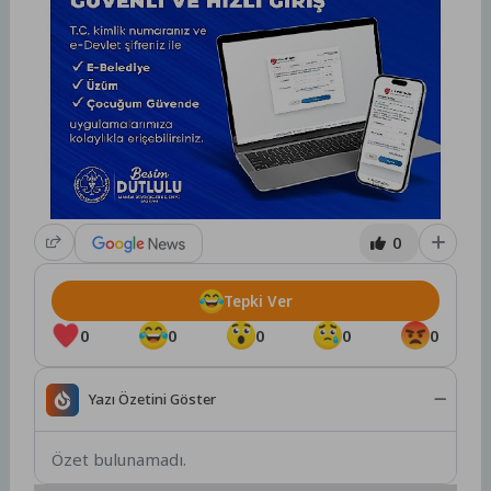
0
Tepki Ver
0
0
0
0
0
Yazı Özetini Göster
Özet bulunamadı.