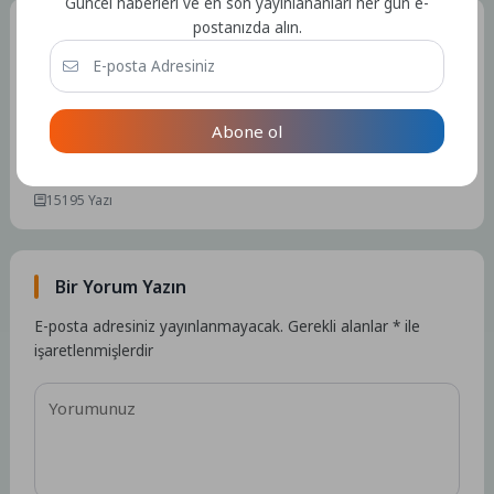
Güncel haberleri ve en son yayınlananları her gün e-
postanızda alın.
Tüm Yazılar
Admin
Abone ol
Kullanıcıya ait herhangi bir sosyal medya veya iletişim bilgisi
bulunmamaktadır.
15195 Yazı
Bir Yorum Yazın
E-posta adresiniz yayınlanmayacak.
Gerekli alanlar
*
ile
işaretlenmişlerdir