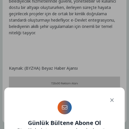
belediyecilik hizmetlerinde güvenli, yönetilebilir ve kullanıcı
dostu bir altyapı oluştururken, ilerleyen süreçte hayata
geçirilecek projeler için de ortak bir kimlik doğrulama
standardı oluşturmayı hedefliyor. e-Devlet entegrasyonu,
belediyenin akıllı şehir uygulamaları için önemli bir temel
niteliği taşıyor.
Kaynak: (BYZHA) Beyaz Haber Ajansı
Etiketler :
Bu yazıya ait etiket bulunamadı.
Günlük Bültene Abone Ol