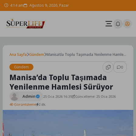
Skip
4:14 am
Ağustos 9, 2026, Pazar
to
content
Ana Sayfa
Gündem
Manisa’da Toplu Taşımada Yenilenme Hamlesi
Sürüyor
Gündem
0
Manisa’da Toplu Taşımada
Yenilenme Hamlesi Sürüyor
Admin
25 Oca 2026 16:31
Güncelleme: 25 Oca 2026
40 Görüntüleme
2 dk.