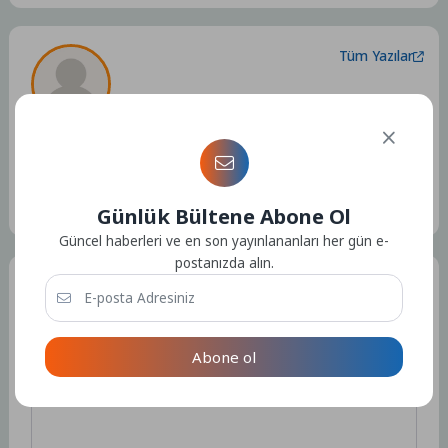
Tüm Yazılar
Admin
Kullanıcıya ait herhangi bir sosyal medya veya iletişim bilgisi
bulunmamaktadır.
15298 Yazı
Günlük Bültene Abone Ol
Güncel haberleri ve en son yayınlananları her gün e-
postanızda alın.
Bir Yorum Yazın
E-posta adresiniz yayınlanmayacak.
Gerekli alanlar
*
ile
işaretlenmişlerdir
Abone ol