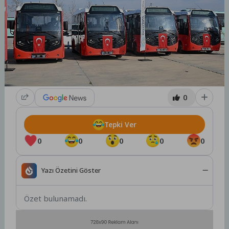
0
Tepki Ver
0
0
0
0
0
Yazı Özetini Göster
Özet bulunamadı.