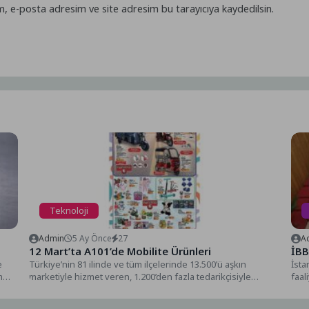
m, e-posta adresim ve site adresim bu tarayıcıya kaydedilsin.
Teknoloji
Admin
5 Ay Önce
27
A
12 Mart’ta A101’de Mobilite Ürünleri
İBB
e
Türkiye’nin 81 ilinde ve tüm ilçelerinde 13.500’ü aşkın
İsta
m
marketiyle hizmet veren, 1.200’den fazla tedarikçisiyle
faal
perakende...
tekn