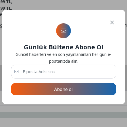
899 TL
,
999 TL
,
999 TL
’den satışa sunuluyor.
genelindeki 103 mağazasında, online alışveriş sitesi mediamarkt.com
Günlük Bültene Abone Ol
Güncel haberleri ve en son yayınlananları her gün e-
postanızda alın.
Abone ol