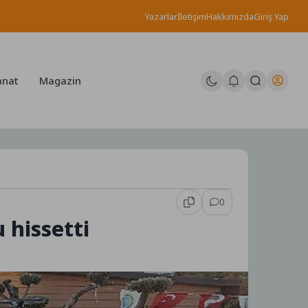
Yazarlar
İletişim
Hakkımızda
Giriş Yap
anat
Magazin
0
 hissetti