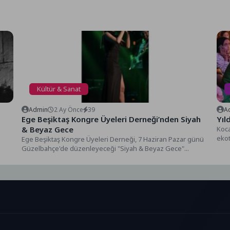
Kültür & Sanat
Admin
2 Ay Önce
39
A
Ege Beşiktaş Kongre Üyeleri Derneği’nden Siyah
Yıl
& Beyaz Gece
Koca
eko
Ege Beşiktaş Kongre Üyeleri Derneği, 7 Haziran Pazar günü
Sine
Güzelbahçe'de düzenleyeceği "Siyah & Beyaz Gece"...