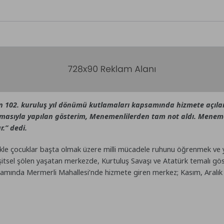
102. kuruluş yıl dönümü kutlamaları kapsamında hizmete açılan D
 temasıyla yapılan gösterim, Menemenlilerden tam not aldı. Meneme
r.” dedi.
kle çocuklar başta olmak üzere milli mücadele ruhunu öğrenmek ve ye
 işitsel şölen yaşatan merkezde, Kurtuluş Savaşı ve Atatürk temalı gö
psamında Mermerli Mahallesi’nde hizmete giren merkez; Kasım, Aralık 