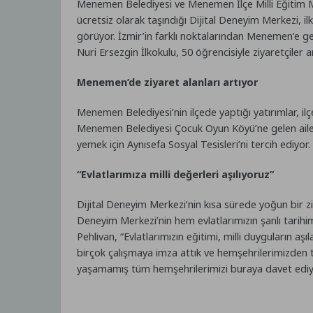
Menemen Belediyesi ve Menemen İlçe Milli Eğitim M
ücretsiz olarak taşındığı Dijital Deneyim Merkezi, il
görüyor. İzmir’in farklı noktalarından Menemen’e ge
Nuri Ersezgin İlkokulu, 50 öğrencisiyle ziyaretçiler ar
Menemen’de ziyaret alanları artıyor
Menemen Belediyesi’nin ilçede yaptığı yatırımlar, ilç
Menemen Belediyesi Çocuk Oyun Köyü’ne gelen ailele
yemek için Aynısefa Sosyal Tesisleri’ni tercih ediyor.
“Evlatlarımıza milli değerleri aşılıyoruz”
Dijital Deneyim Merkezi’nin kısa sürede yoğun bir 
Deneyim Merkezi’nin hem evlatlarımızın şanlı tarih
Pehlivan, “Evlatlarımızın eğitimi, milli duyguların
birçok çalışmaya imza attık ve hemşehrilerimizden 
yaşamamış tüm hemşehrilerimizi buraya davet ediyo