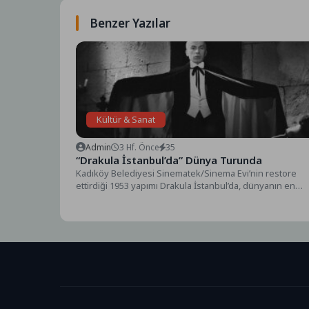
Benzer Yazılar
Kültür & Sanat
Admin
3 Hf. Önce
35
“Drakula İstanbul’da” Dünya Turunda
Kadıköy Belediyesi Sinematek/Sinema Evi’nin restore
ettirdiği 1953 yapımı Drakula İstanbul’da, dünyanın en
prestijli restore film...