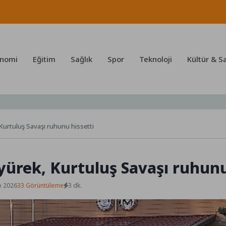
nomi
Eğitim
Sağlık
Spor
Teknoloji
Kültür & S
Kurtuluş Savaşı ruhunu hissetti
ürek, Kurtuluş Savaşı ruhunu
b 2026
33 Görüntüleme
3 dk.