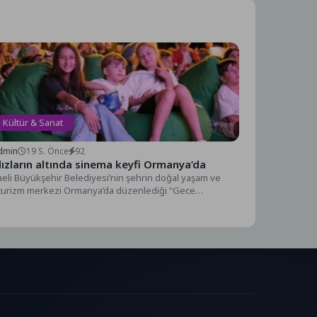
Kültür & Sanat
dmin
19 S. Önce
92
dızların altında sinema keyfi Ormanya’da
eli Büyükşehir Belediyesi’nin şehrin doğal yaşam ve
turizm merkezi Ormanya’da düzenlediği “Gece
ması” etkinliği vatandaşlardan...