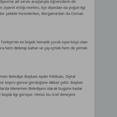
i’ne ait servis araçlarıyla öğrencilerin de
n ziyaret ettiği merkez, ilçe dışından da yoğun ilgi
çlü bir şekilde hissederken, Bergama’dan da Osman
kle Türkiye’nin en büyük tematik çocuk oyun köyü olan
sonra hem dinlenip kahve ve çay içmek hem de yemek
en Belediye Başkanı Aydın Pehlivan, Dijital
 bir köprü görevi gördüğüne dikkat çekti. Başkan
 konularda Menemen Belediyesi olarak bugüne kadar
 büyük ilgi görüyor. Henüz bu özel deneyimi