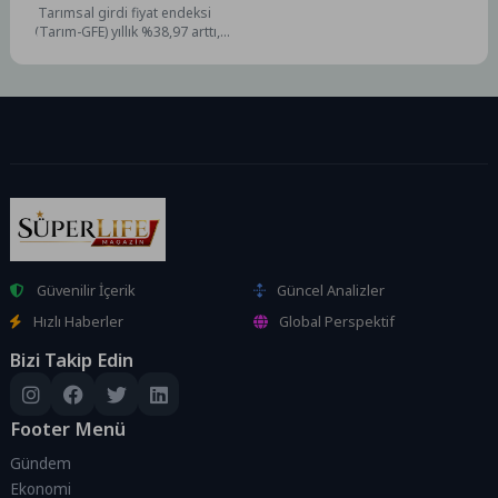
Tarımsal girdi fiyat endeksi
(Tarım-GFE) yıllık %38,97 arttı,
aylık %5,61 arttıTarım-GFE'de
(2020=100), 2026 yılı Nisan...
Güvenilir İçerik
Güncel Analizler
Hızlı Haberler
Global Perspektif
Bizi Takip Edin
Footer Menü
Gündem
Ekonomi