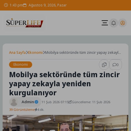
Skip
1:43 pm
Ağustos 9, 2026, Pazar
to
content
Ana Sayfa
Ekonomi
Mobilya sektöründe tüm zincir yapay zekayla
yeniden kurgulanıyor
Ekonomi
0
Mobilya sektöründe tüm zincir
yapay zekayla yeniden
kurgulanıyor
Admin
11 Şub 2026 07:15
Güncelleme: 11 Şub 2026
39 Görüntüleme
4 dk.