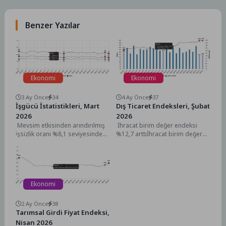
Benzer Yazılar
Ekonomi
Ekonomi
3 Ay Önce
34
4 Ay Önce
37
İşgücü İstatistikleri, Mart
Dış Ticaret Endeksleri, Şubat
2026
2026
Mevsim etkisinden arındırılmış
İhracat birim değer endeksi
işsizlik oranı %8,1 seviyesinde
%12,7 arttıİhracat birim değer
gerçekleştiHanehalkı İşgücü
endeksi Şubat ayında bir önceki
Araştırması sonuçlarına göre;
yılın aynı...
15 ve daha...
Ekonomi
2 Ay Önce
38
Tarımsal Girdi Fiyat Endeksi,
Nisan 2026