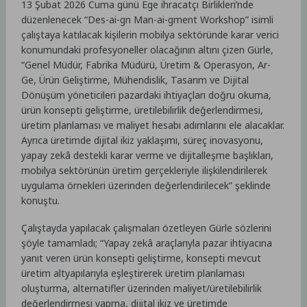
13 Şubat 2026 Cuma günü Ege ihracatçı Birlikleri’nde
düzenlenecek “Des-ai-gn Man-ai-gment Workshop” isimli
çalıştaya katılacak kişilerin mobilya sektöründe karar verici
konumundaki profesyoneller olacağının altını çizen Gürle,
“Genel Müdür, Fabrika Müdürü, Üretim & Operasyon, Ar-
Ge, Ürün Geliştirme, Mühendislik, Tasarım ve Dijital
Dönüşüm yöneticileri pazardaki ihtiyaçları doğru okuma,
ürün konsepti geliştirme, üretilebilirlik değerlendirmesi,
üretim planlaması ve maliyet hesabı adımlarını ele alacaklar.
Ayrıca üretimde dijital ikiz yaklaşımı, süreç inovasyonu,
yapay zekâ destekli karar verme ve dijitalleşme başlıkları,
mobilya sektörünün üretim gerçekleriyle ilişkilendirilerek
uygulama örnekleri üzerinden değerlendirilecek” şeklinde
konuştu.
Çalıştayda yapılacak çalışmaları özetleyen Gürle sözlerini
şöyle tamamladı; “Yapay zekâ araçlarıyla pazar ihtiyacına
yanıt veren ürün konsepti geliştirme, konsepti mevcut
üretim altyapılarıyla eşleştirerek üretim planlaması
oluşturma, alternatifler üzerinden maliyet/üretilebilirlik
değerlendirmesi yapma, dijital ikiz ve üretimde