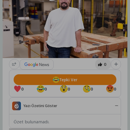
0
Tepki Ver
0
0
0
0
0
Yazı Özetini Göster
Özet bulunamadı.