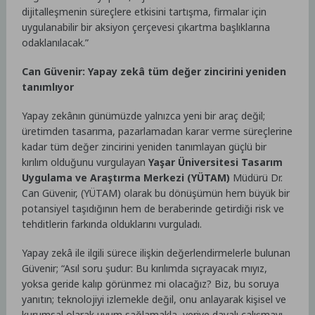
dijitalleşmenin süreçlere etkisini tartışma, firmalar için
uygulanabilir bir aksiyon çerçevesi çıkartma başlıklarına
odaklanılacak.”
Can Güvenir: Yapay zekâ tüm değer zincirini yeniden
tanımlıyor
Yapay zekânın günümüzde yalnızca yeni bir araç değil;
üretimden tasarıma, pazarlamadan karar verme süreçlerine
kadar tüm değer zincirini yeniden tanımlayan güçlü bir
kırılım olduğunu vurgulayan
Yaşar Üniversitesi Tasarım
Uygulama ve Araştırma Merkezi (YÜTAM)
Müdürü Dr.
Can Güvenir, (YÜTAM) olarak bu dönüşümün hem büyük bir
potansiyel taşıdığının hem de beraberinde getirdiği risk ve
tehditlerin farkında olduklarını vurguladı.
Yapay zekâ ile ilgili sürece ilişkin değerlendirmelerle bulunan
Güvenir; “Asıl soru şudur: Bu kırılımda sıçrayacak mıyız,
yoksa geride kalıp görünmez mi olacağız? Biz, bu soruya
yanıtın; teknolojiyi izlemekle değil, onu anlayarak kişisel ve
kurumsal olarak uyum sağlamakla, veriye dayalı çalışmayı