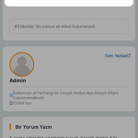
Etiketler :
Bu yazıya ait etiket bulunamadı.
Tüm Yazılar
Admin
Kullanıcıya ait herhangi bir sosyal medya veya iletişim bilgisi
bulunmamaktadır.
15304 Yazı
Bir Yorum Yazın