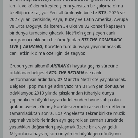
kimlik ve köklerini keşfedişlerini yansıtan bir çalışma olma
özelliğini de taşıyor. Yeni albümleriyle birlikte
BTS
, 2026 ve
2027 yılları içerisinde, Asya, Kuzey ve Latin Amerika, Avrupa
ve Orta Doğu’yu da içeren 34 ülke ve 82 konseri kapsayan
bir dünya turnesine çıkacak. Netflix’in genişleyen canlı
program içeriklerinin bir örneği olan
BTS THE COMEBACK
LIVE | ARIRANG
, Kore’den tüm dünyaya yayınlanacak ilk
canlı etkinlik olma özelliğini de taşıyor.
Grubun yeni albümü
ARIRANG
’ı hayata geçiriş sürecine
odaklanan belgesel
BTS: THE RETURN
ise canlı
performansın ardından,
27 Mart
’ta Netflix’te yayınlanacak.
Belgesel, pop müziğe adını yazdıran BTS’in geri dönüşüne
odaklanıyor. 2013 yılında çıkışlarından itibariyle dünya
çapındaki en büyük hayran kitlelerinden birine sahip olan
grubun üyeleri, Güney Kore’deki zorunlu askeri hizmetlerini
tamamladıktan sonra, Los Angeles’ta tekrar birlikte müzik
yapmak ve birbirlerinden ayrı geçirdikleri zaman sürecinde
yaşadıkları değişimleri paylaşmak üzere bir araya geldi.
Milyonlarca hayran, son on yılın en büyük geri dönüşünü