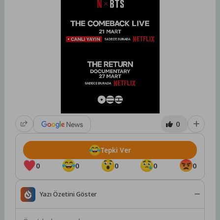
0
Tepki Ver
0
0
0
0
0
Yazı Özetini Göster