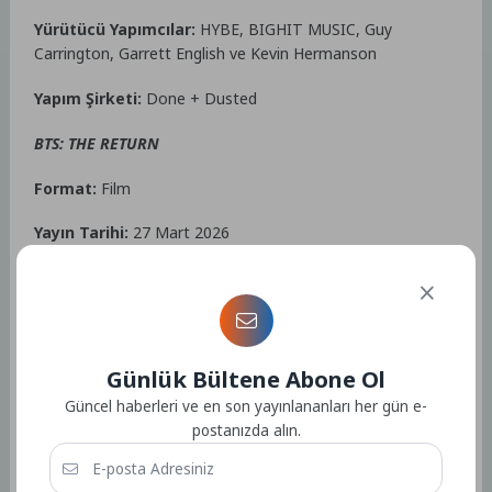
Yürütücü Yapımcılar:
HYBE, BIGHIT MUSIC, Guy
Carrington, Garrett English ve Kevin Hermanson
Yapım Şirketi:
Done + Dusted
BTS: THE RETURN
Format:
Film
Yayın Tarihi:
27 Mart 2026
Yönetmen
: Bao Nguyen
Yürütücü Yapımcılar:
Mark Blatty, Melissa Robledo,
Seonjeong Shin, Nicole Kim, Kyewon Suh, James Shin
Günlük Bültene Abone Ol
Yapımcılar
: Jane Cha Cutler, Bao Nguyen, R.J. Cutler, Elise
Güncel haberleri ve en son yayınlananları her gün e-
Pearlstein, Trevor Smith, Choongeon Lee, Namjo Kim, Se
postanızda alın.
Jun Lee
Yapım Şirketleri:
This Machine, HYBE, EAST Films