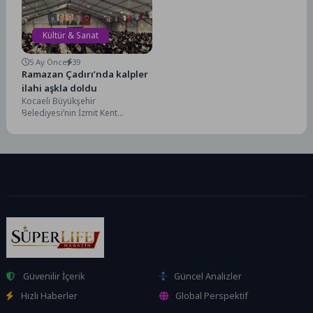
etti....
Kültür & Sanat
5 Ay Önce
39
Ramazan Çadırı’nda kalpler
ilahi aşkla doldu
Kocaeli Büyükşehir
Belediyesi’nin İzmit Kent
Meydanı’na kurduğu Ramazan
Çadırı’nda tasavvuf müziği
rüzgârı esti. Tasavvuf İstanbul...
Güvenilir İçerik
Güncel Analizler
Hızlı Haberler
Global Perspektif