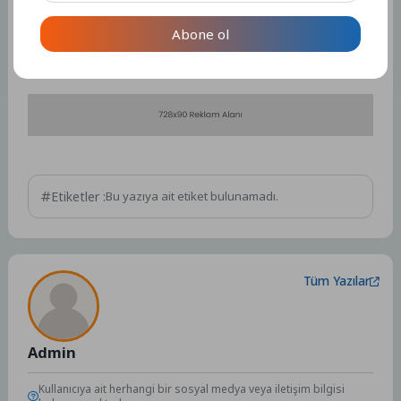
Abone ol
Kaynak: (BYZHA) Beyaz Haber Ajansı
Etiketler :
Bu yazıya ait etiket bulunamadı.
Tüm Yazılar
Admin
Kullanıcıya ait herhangi bir sosyal medya veya iletişim bilgisi