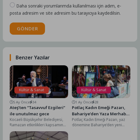
Daha sonraki yorumlarımda kullanılması için adım, e-
posta adresim ve site adresim bu tarayıcıya kaydedilsin.
GÖNDER
Benzer Yazılar
Kültür & Sanat
Kültür & Sanat
5 Ay Önce
34
1 Ay Önce
28
Ateş’ten “Tasavvuf Ezgileri”
Potlaç Kadın Emeği Pazarı,
ile unutulmaz gece
Bahariye’den Yaza Merhaba
Kocaeli Büyükşehir Belediyesi,
Potlaç Kadın Emeği Pazarı, yaz
Dedi
Ramazan etkinlikleri kapsamında
dönemine Bahariye’den yeni
Türk tasavvuf müziğinin usta
yerinden merhaba dedi. Kadın
bestekârı Amir Ateş’i konuk
Emeği Pazarı’nı ziyaret...