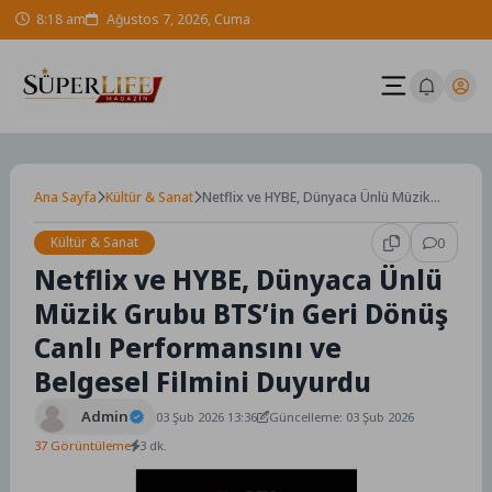
Skip
8:18 am
Ağustos 7, 2026, Cuma
to
content
Ana Sayfa
Kültür & Sanat
Netflix ve HYBE, Dünyaca Ünlü Müzik
Grubu BTS’in Geri Dönüş Canlı
Performansını ve Belgesel Filmini
Kültür & Sanat
0
Duyurdu
Netflix ve HYBE, Dünyaca Ünlü
Müzik Grubu BTS’in Geri Dönüş
Canlı Performansını ve
Belgesel Filmini Duyurdu
Admin
03 Şub 2026 13:36
Güncelleme: 03 Şub 2026
37 Görüntüleme
3 dk.