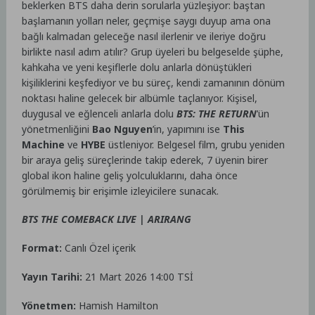
beklerken BTS daha derin sorularla yüzleşiyor: baştan
başlamanın yolları neler, geçmişe saygı duyup ama ona
bağlı kalmadan geleceğe nasıl ilerlenir ve ileriye doğru
birlikte nasıl adım atılır? Grup üyeleri bu belgeselde şüphe,
kahkaha ve yeni keşiflerle dolu anlarla dönüştükleri
kişiliklerini keşfediyor ve bu süreç, kendi zamanının dönüm
noktası haline gelecek bir albümle taçlanıyor. Kişisel,
duygusal ve eğlenceli anlarla dolu
BTS: THE RETURN
’ün
yönetmenliğini
Bao Nguyen
’in, yapımını ise
This
Machine
ve
HYBE
üstleniyor. Belgesel film, grubu yeniden
bir araya geliş süreçlerinde takip ederek, 7 üyenin birer
global ikon haline geliş yolculuklarını, daha önce
görülmemiş bir erişimle izleyicilere sunacak.
BTS THE COMEBACK LIVE | ARIRANG
Format:
Canlı Özel içerik
Yayın Tarihi:
21 Mart 2026 14:00 TSİ
Yönetmen:
Hamish Hamilton