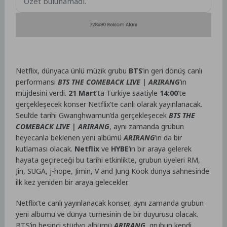
Özet bulunamadı.
Netflix, dünyaca ünlü müzik grubu
BTS
’in geri dönüş canlı
performansı
BTS THE COMEBACK LIVE | ARIRANG
’ın
müjdesini verdi.
21 Mart
’ta Türkiye saatiyle
14:00
’te
gerçekleşecek konser Netflix’te canlı olarak yayınlanacak.
Seul’de tarihi Gwanghwamun’da gerçekleşecek
BTS THE
COMEBACK LIVE | ARIRANG
, aynı zamanda grubun
heyecanla beklenen yeni albümü
ARIRANG
’ın da bir
kutlaması olacak.
Netflix
ve
HYBE
’ın bir araya gelerek
hayata geçireceği bu tarihi etkinlikte, grubun üyeleri RM,
Jin, SUGA, j-hope, Jimin, V and Jung Kook dünya sahnesinde
ilk kez yeniden bir araya gelecekler.
Netflix’te canlı yayınlanacak konser, aynı zamanda grubun
yeni albümü ve dünya turnesinin de bir duyurusu olacak.
BTS’in beşinci stüdyo albümü
ARIRANG
, grubun kendi