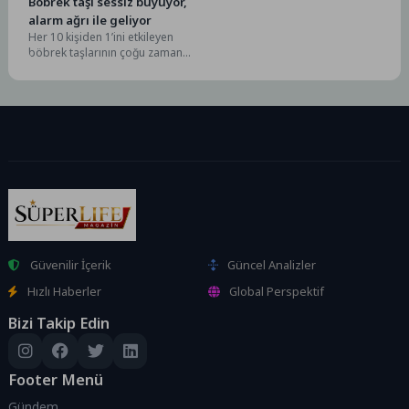
Böbrek taşı sessiz büyüyor,
alarm ağrı ile geliyor
Her 10 kişiden 1’ini etkileyen
böbrek taşlarının çoğu zaman
belirti vermeden ilerlediğini
söyleyen Anadolu Sağlık...
Güvenilir İçerik
Güncel Analizler
Hızlı Haberler
Global Perspektif
Bizi Takip Edin
Footer Menü
Gündem