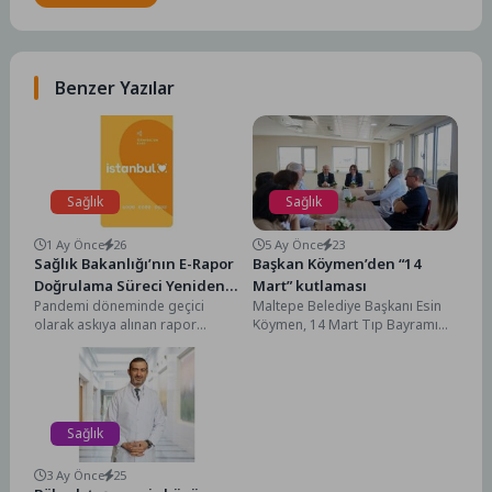
Benzer Yazılar
Sağlık
Sağlık
1 Ay Önce
26
5 Ay Önce
23
Sağlık Bakanlığı’nın E-Rapor
Başkan Köymen’den “14
Doğrulama Süreci Yeniden
Mart” kutlaması
Pandemi döneminde geçici
Maltepe Belediye Başkanı Esin
Başladı
olarak askıya alınan rapor
Köymen, 14 Mart Tıp Bayramı
doğrulama uygulaması, T.C.
dolayısıyla, belediyeye bağlı tıp
Sağlık Bakanlığı’nın düzenlemesi
merkezini ziyaret...
doğrultusunda yeniden...
Sağlık
3 Ay Önce
25