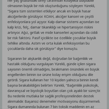
her yaş grubundaki birey tarafından kolaylıkla ulaşılabilir
olmasının büyük bir risk oluşturduğunu söyleyen Yürekli,
“Sigara tüm sistemleri etkiliyor ancak en büyük hasar
akciğerlerde görülüyor. KOAH, akciğer kanseri ve çeşitli
enfeksiyonlara yol açıyor. Kalp-damar sistemi açısından ise
kalp krizi, felç, damar tıkanıklığı ve hipertansiyon riskini
artırıyor. Ağız, gırtlak ve mide kanserleri açısından da ciddi
bir risk faktörü. Pasif içicilikte ise özellikle çocuklar büyük
tehlike altında. Astım ve orta kulak enfeksiyonları bu
çocuklarda daha sık görülüyor” diye konuştu.
Sigaranın bir alışkanlık değil, doğrudan bir bağımlılık ve
hastalık olduğunu vurgulayan Yürekli, günde içilen sigara
sayısının önemli olmadığını, bırakmanın önündeki en büyük
engellerden birinin ise ürüne kolay erişim olduğunu dile
getirdi. Sigara kullanan her 10 kişiden yalnızca birinin kendi
başına bırakabildiğini belirten Yürekli, “Bağımlılık psikolojik,
davranışsal ve biyolojik boyutları olan çok ayaklı bir süreçtir.
Bu nedenle mutlaka bir sağlık profesyonelinden destek
alınmalıdır. Başarısız denemeler motivasyonu düşürmemeli.
Sigara dumanında bulunan 7 bin toksik maddenin en az