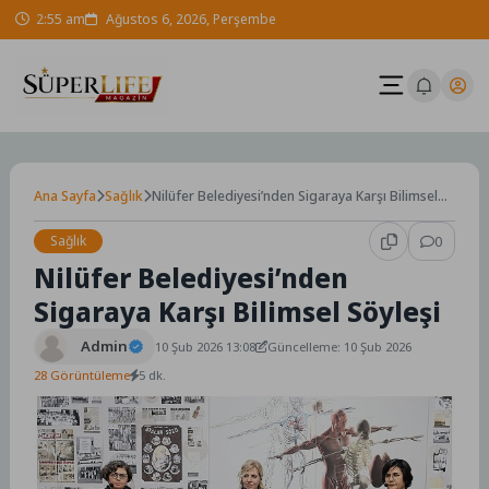
Skip
2:55 am
Ağustos 6, 2026, Perşembe
to
content
Ana Sayfa
Sağlık
Nilüfer Belediyesi’nden Sigaraya Karşı Bilimsel
Söyleşi
Sağlık
0
Nilüfer Belediyesi’nden
Sigaraya Karşı Bilimsel Söyleşi
Admin
10 Şub 2026 13:08
Güncelleme: 10 Şub 2026
28 Görüntüleme
5 dk.