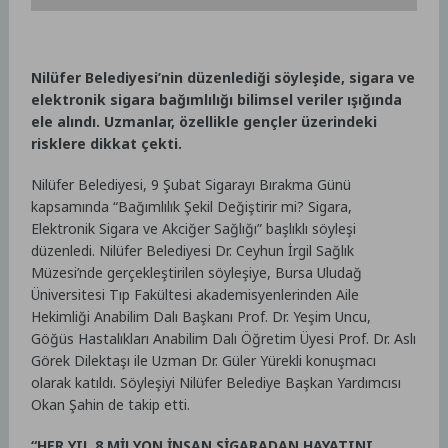
Nilüfer Belediyesi’nin düzenlediği söyleşide, sigara ve
elektronik sigara bağımlılığı bilimsel veriler ışığında
ele alındı. Uzmanlar, özellikle gençler üzerindeki
risklere dikkat çekti.
Nilüfer Belediyesi, 9 Şubat Sigarayı Bırakma Günü
kapsamında “Bağımlılık Şekil Değiştirir mi? Sigara,
Elektronik Sigara ve Akciğer Sağlığı” başlıklı söyleşi
düzenledi. Nilüfer Belediyesi Dr. Ceyhun İrgil Sağlık
Müzesi’nde gerçekleştirilen söyleşiye, Bursa Uludağ
Üniversitesi Tıp Fakültesi akademisyenlerinden Aile
Hekimliği Anabilim Dalı Başkanı Prof. Dr. Yeşim Uncu,
Göğüs Hastalıkları Anabilim Dalı Öğretim Üyesi Prof. Dr. Aslı
Görek Dilektaşı ile Uzman Dr. Güler Yürekli konuşmacı
olarak katıldı. Söyleşiyi Nilüfer Belediye Başkan Yardımcısı
Okan Şahin de takip etti.
“HER YIL 8 MİLYON İNSAN SİGARADAN HAYATINI