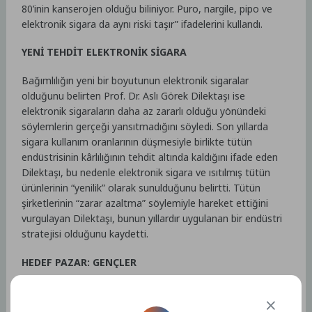
80’inin kanserojen olduğu biliniyor. Puro, nargile, pipo ve
elektronik sigara da aynı riski taşır” ifadelerini kullandı.
YENİ TEHDİT ELEKTRONİK SİGARA
Bağımlılığın yeni bir boyutunun elektronik sigaralar
olduğunu belirten Prof. Dr. Aslı Görek Dilektaşı ise
elektronik sigaraların daha az zararlı olduğu yönündeki
söylemlerin gerçeği yansıtmadığını söyledi. Son yıllarda
sigara kullanım oranlarının düşmesiyle birlikte tütün
endüstrisinin kârlılığının tehdit altında kaldığını ifade eden
Dilektaşı, bu nedenle elektronik sigara ve ısıtılmış tütün
ürünlerinin “yenilik” olarak sunulduğunu belirtti. Tütün
şirketlerinin “zarar azaltma” söylemiyle hareket ettiğini
vurgulayan Dilektaşı, bunun yıllardır uygulanan bir endüstri
stratejisi olduğunu kaydetti.
HEDEF PAZAR: GENÇLER
ABD verilerine göre her 5 lise öğrencisinden birinin ve her
20 ortaokul öğrencisinden birinin elektronik sigara