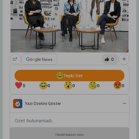
0
Tepki Ver
0
0
0
0
0
Yazı Özetini Göster
Özet bulunamadı.