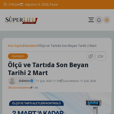
Skip
3:09 pm
Ağustos 9, 2026, Pazar
to
content
Ana Sayfa
Gündem
Ölçü ve Tartıda Son Beyan Tarihi 2 Mart
Gündem
0
Ölçü ve Tartıda Son Beyan
Tarihi 2 Mart
Admin
11 Şub 2026 11:31
Güncelleme: 11 Şub 2026
34 Görüntüleme
1 dk.