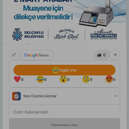
0
Tepki Ver
0
0
0
0
0
Yazı Özetini Göster
Özet bulunamadı.