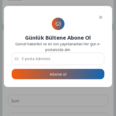
Kullanıcıya ait herhangi bir sosyal medya veya iletişim bilgisi
bulunmamaktadır.
15304 Yazı
Günlük Bültene Abone Ol
Bir Yorum Yazın
Güncel haberleri ve en son yayınlananları her gün e-
E-posta adresiniz yayınlanmayacak.
Gerekli alanlar
*
ile
postanızda alın.
işaretlenmişlerdir
Abone ol