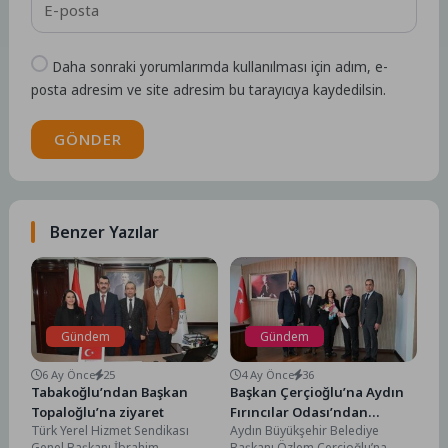
Daha sonraki yorumlarımda kullanılması için adım, e-
posta adresim ve site adresim bu tarayıcıya kaydedilsin.
GÖNDER
Benzer Yazılar
Gündem
Gündem
6 Ay Önce
25
4 Ay Önce
36
Tabakoğlu’ndan Başkan
Başkan Çerçioğlu’na Aydın
Topaloğlu’na ziyaret
Fırıncılar Odası’ndan
Türk Yerel Hizmet Sendikası
Aydın Büyükşehir Belediye
Ziyaret
Genel Başkanı İbrahim
Başkanı Özlem Çerçioğlu’na,